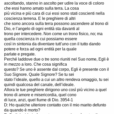
ascoltando, stanno in ascolto per udire la voce di coloro
che essi hanno amato sulla terra. La cosa
più vicina e più cara di cui essi sono stati coscienti nella
coscienza terrena. E le preghiere di altri
che sono ancora sulla terra possono ascendere al trono di
Dio, e l’angelo di ogni entità sta davanti al
trono per intercedere. Non come un trono fisico, no; ma
quella coscienza in cui possiamo essere
così in sintonia da diventare tutt’uno con il tutto dando
potere e forza ad ogni entità per la quale
parlate e pregate.
Perché laddove due o tre sono riuniti nel Suo nome, Egli è
in mezzo a loro. Che cosa significa
questo? Se uno è assente dal corpo, Egli è presente con il
Suo Signore. Quale Signore? Se tu sei
stato l’ideale, quello a cui un altro rendeva omaggio, tu sei
quindi qualcosa del canale, dell’ideale.
Allora le tue preghiere dirigono uno così più vicino a quel
trono di amore e misericordia, quel cono
di luce, anzi, quel fiume di Dio. 3954-1
D: Ho qualche ulteriore contatto con il mio marito defunto
da quando è morto?