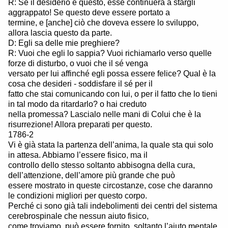
R: Se il desiderio è questo, esse continuerà a stargli
aggrappato! Se questo deve essere portato a
termine, e [anche] ciò che doveva essere lo sviluppo,
allora lascia questo da parte.
D: Egli sa delle mie preghiere?
R: Vuoi che egli lo sappia? Vuoi richiamarlo verso quelle
forze di disturbo, o vuoi che il sé venga
versato per lui affinché egli possa essere felice? Qual è la
cosa che desideri - soddisfare il sé per il
fatto che stai comunicando con lui, o per il fatto che lo tieni
in tal modo da ritardarlo? o hai creduto
nella promessa? Lascialo nelle mani di Colui che è la
risurrezione! Allora preparati per questo.
1786-2
Vi è già stata la partenza dell’anima, la quale sta qui solo
in attesa. Abbiamo l’essere fisico, ma il
controllo dello stesso soltanto abbisogna della cura,
dell’attenzione, dell’amore più grande che può
essere mostrato in queste circostanze, cose che daranno
le condizioni migliori per questo corpo.
Perché ci sono già tali indebolimenti dei centri del sistema
cerebrospinale che nessun aiuto fisico,
come troviamo, può essere fornito, soltanto l’aiuto mentale