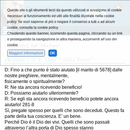
Questo sito o gli strumenti terzi da questo utilizzati si avvalgono di cookie
necessari al funzionamento ed utili alle finalità illustrate nella cookie
policy. Se vuoi saperne di più o negare il consenso a tutti o ad alcuni
cookie, consulta la cookie policy.
Chiudendo questo banner, scorrendo questa pagina, cliccando su un link
o proseguendo la navigazione in altra maniera, acconsenti all’uso dei
»
Estratti dalle Letture di E. Cayce
»
Argomenti Vari
cookie.
» Aiutare Chi E’ Dall’ “Altra Parte”
Maggiori informazioni
OK
A
iutare Chi E’ Dall’ “Altra Parte”
D: Fino a che punto è stato aiutato [il marito di 5678] dalle
nostre preghiere, mentalmente,
fisicamente o spiritualmente?
R: Ne sta ancora ricevendo beneficio!
D: Possiamo aiutarlo ulteriormente?
R: Se egli sta ancora ricevendo beneficio potete ancora
aiutarlo! 281-8
Sì, pregate spesso per quelli che sono deceduti. Questo fa
parte della tua coscienza. E’ un bene.
Perché Dio è il Dio dei vivi. Quelli che sono passati
attraverso l’altra porta di Dio spesso stanno