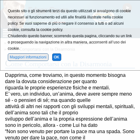
Questo sito o gli strumenti terzi da questo utilizzati si avvalgono di cookie
necessari al funzionamento ed utili alle finalità illustrate nella cookie
policy. Se vuoi saperne di più o negare il consenso a tutti o ad alcuni
cookie, consulta la cookie policy.
Chiudendo questo banner, scorrendo questa pagina, cliccando su un link
o proseguendo la navigazione in altra maniera, acconsenti all’uso dei
»
Estratti dalle Letture di E. Cayce
»
Atteggiamenti
cookie.
» Come Comportarsi con la Disarmonia
Maggiori informazioni
OK
C
ome Comportarsi con la Disarmonia
Dapprima, come troviamo, in questo momento bisogna
dare la dovuta considerazione per quanto
riguarda le proprie esperienze fisiche e mentali.
E’ vero, un individuo, un’anima, deve avere sempre meno
sé - o pensieri di sé; ma quando quelle
attività di altri nei rapporti con gli sviluppi mentali, spirituali,
dell’anima sono tali che il proprio
sviluppo dell’anima e la propria espressione dell’anima
sono in pericolo, allora - come Lui ha dato
“Non sono venuto per portare la pace ma una spada. Sono
venuto per dare la pace, non come il