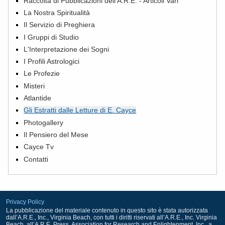
Raccolta di Pubblicazioni dell'A.R.E. - Articoli Vari
La Nostra Spiritualità
Il Servizio di Preghiera
I Gruppi di Studio
L'Interpretazione dei Sogni
I Profili Astrologici
Le Profezie
Misteri
Atlantide
Gli Estratti dalle Letture di E. Cayce
Photogallery
Il Pensiero del Mese
Cayce Tv
Contatti
Privacy Policy
La pubblicazione del materiale contenuto in questo sito è stata autorizzata
dall’A.R.E., Inc., Virginia Beach, con tutti i diritti riservati all’A.R.E., Inc. Virginia
Beach, all’A.R.E. Press, Association for Research and Enlightenment, Inc., a