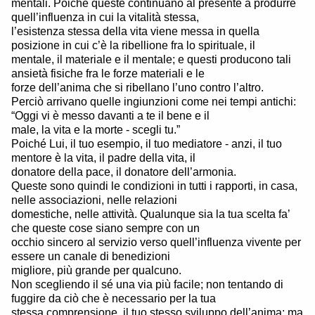
mentali. Poiché queste continuano al presente a produrre
quell’influenza in cui la vitalità stessa,
l’esistenza stessa della vita viene messa in quella
posizione in cui c’è la ribellione fra lo spirituale, il
mentale, il materiale e il mentale; e questi producono tali
ansietà fisiche fra le forze materiali e le
forze dell’anima che si ribellano l’uno contro l’altro.
Perciò arrivano quelle ingiunzioni come nei tempi antichi:
“Oggi vi è messo davanti a te il bene e il
male, la vita e la morte - scegli tu.”
Poiché Lui, il tuo esempio, il tuo mediatore - anzi, il tuo
mentore è la vita, il padre della vita, il
donatore della pace, il donatore dell’armonia.
Queste sono quindi le condizioni in tutti i rapporti, in casa,
nelle associazioni, nelle relazioni
domestiche, nelle attività. Qualunque sia la tua scelta fa’
che queste cose siano sempre con un
occhio sincero al servizio verso quell’influenza vivente per
essere un canale di benedizioni
migliore, più grande per qualcuno.
Non scegliendo il sé una via più facile; non tentando di
fuggire da ciò che è necessario per la tua
stessa comprensione, il tuo stesso sviluppo dell’anima; ma