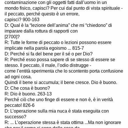
contaminazione con gli oggetti fatti dall’uomo in un
mondo fisico, capisci? Per cui dal punto di vista spirituale -
il peccato, perché questo è un errore,
capisci? 900-163
D: Qual è la “lezione dell’anima” che mi “chiedono” di
imparare dalla rottura di rapporti con
[2700]?
R: Tutte le forme di peccato o lezioni possono essere
implicate nella parola egoismo ... 815-7
D: Perché si fa del bene per il sé o per Dio?
R: Perché esso possa sapere di se stesso di essere se
stesso. Il peccato, il male, l’odio distrugge -
come l’entità sperimenta che lo scontento porta confusione
ad ogni cosa.
Quindi il bene si accumula; il bene cresce. Dio è buono.
D: Che cosa è buono?
R: Dio è buono. 263-13
Perché ciò che uno finge di essere e non è, è in verità
peccato! 826-6
D: L’operazione sulla mia nuca è stata eseguita con
successo?
R: ... L’operazione stessa è stata ottima ...Ma non ignorare