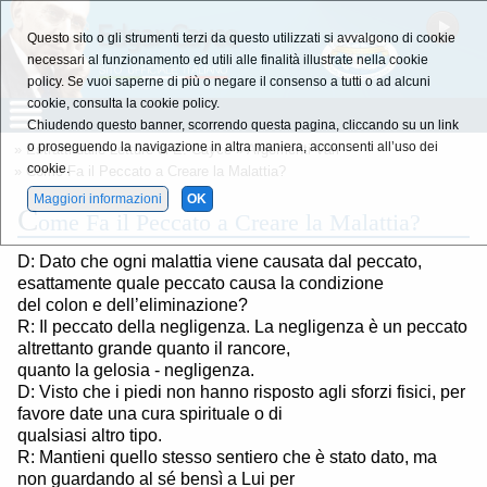
Questo sito o gli strumenti terzi da questo utilizzati si avvalgono di cookie
necessari al funzionamento ed utili alle finalità illustrate nella cookie
policy. Se vuoi saperne di più o negare il consenso a tutti o ad alcuni
cookie, consulta la cookie policy.
Chiudendo questo banner, scorrendo questa pagina, cliccando su un link
o proseguendo la navigazione in altra maniera, acconsenti all’uso dei
»
Estratti dalle Letture di E. Cayce
»
Argomenti Vari
cookie.
» Come Fa il Peccato a Creare la Malattia?
Maggiori informazioni
OK
C
ome Fa il Peccato a Creare la Malattia?
D: Dato che ogni malattia viene causata dal peccato,
esattamente quale peccato causa la condizione
del colon e dell’eliminazione?
R: Il peccato della negligenza. La negligenza è un peccato
altrettanto grande quanto il rancore,
quanto la gelosia - negligenza.
D: Visto che i piedi non hanno risposto agli sforzi fisici, per
favore date una cura spirituale o di
qualsiasi altro tipo.
R: Mantieni quello stesso sentiero che è stato dato, ma
non guardando al sé bensì a Lui per