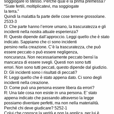
soggiogare lo stesso. Perché qual è la prima premessa?
“Siate fertili, moltiplicatevi, ma soggiogate
la terra.”
Quindi la malattia fa parte delle cose terrene grossolane.
2533-3
D: Che parte hanno l’errore umano, la trascuratezza e gli
incidenti nella nostra attuale esperienza?
R: Questo dipende dall’approccio. Leggi quello che è stato
indicato. Sappiamo che ci sono incidenti
persino nella creazione. C’è la trascuratezza, che può
essere peccato o può essere negligenza,
noncuranza. Non necessariamente peccato bensì la
mancanza di essere svegli. Questi non sono tutti
errori. Non sono tutti peccati, questo dipende dal giudizio.
D: Gli incidenti sono i risultati di peccati?
R: Leggi quello che è stato appena dato. Ci sono degli
incidenti nella creazione.
D: Come può una persona essere libera da errori?
R: Una tale cosa non esiste in una persona. E’ stato
appena indicato che passando attraverso la legge
possiamo diventare perfetti, ma non nella materialità.
Perché chi deve giudicare? 5252-1
Colui che conosce la verità e non la applica, per lui è