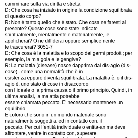
camminare sulla via diritta e stretta.
D: Che cosa ha iniziato in origine la condizione squilibrata
di questo corpo?
R: Non è tanto quello che è stato. Che cosa ne faresti al
presente? Queste cose sono state indicate
spiritualmente, mentalmente e materialmente, le
applicherai? O ne diffiderai oppure semplicemente
le trascurerai? 3051-7
D: Che cosa è la malattia e lo scopo dei germi prodotti; per
esempio, la mia gola e le gengive?
R: La malattia (disease) nasce dapprima dal dis-agio (dis-
ease) - come una normalità che è in
esistenza eppure diventa squilibrata. La malattia è, o il dis-
agio è, uno stato di cose in disaccordo
con l’ideale o la prima causa o il primo principio. Quindi, in
ultima analisi, la malattia potrebbe
essere chiamata peccato. E’ necessario mantenere un
equilibrio.
E coloro che sono in un mondo materiale sono
naturalmente soggetti a, ed in contatto con, il
peccato. Per cui l’entità individuale o entità-anima deve
affrontare, venire in contatto con, superare,