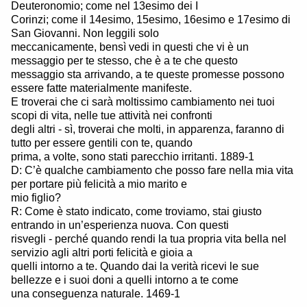
Deuteronomio; come nel 13esimo dei I
Corinzi; come il 14esimo, 15esimo, 16esimo e 17esimo di
San Giovanni. Non leggili solo
meccanicamente, bensì vedi in questi che vi è un
messaggio per te stesso, che è a te che questo
messaggio sta arrivando, a te queste promesse possono
essere fatte materialmente manifeste.
E troverai che ci sarà moltissimo cambiamento nei tuoi
scopi di vita, nelle tue attività nei confronti
degli altri - sì, troverai che molti, in apparenza, faranno di
tutto per essere gentili con te, quando
prima, a volte, sono stati parecchio irritanti. 1889-1
D: C’è qualche cambiamento che posso fare nella mia vita
per portare più felicità a mio marito e
mio figlio?
R: Come è stato indicato, come troviamo, stai giusto
entrando in un’esperienza nuova. Con questi
risvegli - perché quando rendi la tua propria vita bella nel
servizio agli altri porti felicità e gioia a
quelli intorno a te. Quando dai la verità ricevi le sue
bellezze e i suoi doni a quelli intorno a te come
una conseguenza naturale. 1469-1