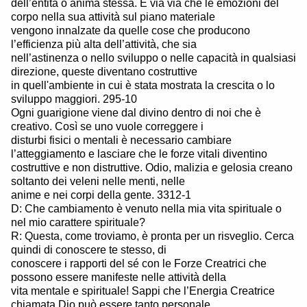
dell’entità o anima stessa. E via via che le emozioni del
corpo nella sua attività sul piano materiale
vengono innalzate da quelle cose che producono
l’efficienza più alta dell’attività, che sia
nell’astinenza o nello sviluppo o nelle capacità in qualsiasi
direzione, queste diventano costruttive
in quell'ambiente in cui è stata mostrata la crescita o lo
sviluppo maggiori. 295-10
Ogni guarigione viene dal divino dentro di noi che è
creativo. Così se uno vuole correggere i
disturbi fisici o mentali è necessario cambiare
l’atteggiamento e lasciare che le forze vitali diventino
costruttive e non distruttive. Odio, malizia e gelosia creano
soltanto dei veleni nelle menti, nelle
anime e nei corpi della gente. 3312-1
D: Che cambiamento è venuto nella mia vita spirituale o
nel mio carattere spirituale?
R: Questa, come troviamo, è pronta per un risveglio. Cerca
quindi di conoscere te stesso, di
conoscere i rapporti del sé con le Forze Creatrici che
possono essere manifeste nelle attività della
vita mentale e spirituale! Sappi che l’Energia Creatrice
chiamata Dio può essere tanto personale