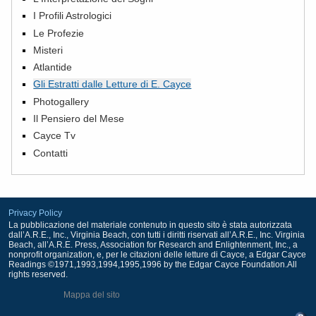
I Profili Astrologici
Le Profezie
Misteri
Atlantide
Gli Estratti dalle Letture di E. Cayce
Photogallery
Il Pensiero del Mese
Cayce Tv
Contatti
Privacy Policy
La pubblicazione del materiale contenuto in questo sito è stata autorizzata
dall’A.R.E., Inc., Virginia Beach, con tutti i diritti riservati all’A.R.E., Inc. Virginia
Beach, all’A.R.E. Press, Association for Research and Enlightenment, Inc., a
nonprofit organization, e, per le citazioni delle letture di Cayce, a Edgar Cayce
Readings ©1971,1993,1994,1995,1996 by the Edgar Cayce Foundation.All
rights reserved.
Mappa del sito