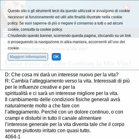
Questo sito o gli strumenti terzi da questo utilizzati si avvalgono di cookie
necessari al funzionamento ed utili alle finalità illustrate nella cookie
policy. Se vuoi saperne di più o negare il consenso a tutti o ad alcuni
cookie, consulta la cookie policy.
Chiudendo questo banner, scorrendo questa pagina, cliccando su un link
o proseguendo la navigazione in altra maniera, acconsenti all’uso dei
»
Estratti dalle Letture di E. Cayce
»
Argomenti Vari
cookie.
» Come Posso Davvero Cambiare la Mia Vita?
Maggiori informazioni
OK
C
ome Posso Davvero Cambiare la Mia Vita?
D: Che cosa mi darà un interesse nuovo per la vita?
R: Cambia l’atteggiamento verso la vita. Interessati di più
per le influenze creative e per la
spiritualità e ci sarà un interesse migliore per la vita.
Il cambiamento delle condizioni fisiche generali avrà
naturalmente molto a che fare con
l’atteggiamento. Perché con un dolore continuo, o con
crampi e disturbi in tutto il canale alimentare
l’interesse generale per la vita diventa tale che il corpo
sempre piuttosto irritato con quasi tutto.
4064-1