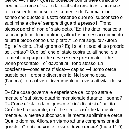
periodi—chiaro? Questo potrebbe confondere qualcuno
perche´—come e` stato dato—il subconscio e l’anormale,
o il cosciente inconscio, e` la mente dell’anima; cioe`, il
senso che questo e` usato essendo quel se´ subconscio o
subliminale che e` sempre di guardia presso il Trono
stesso; perche´ non e` stato detto, “Egli ha dato incarico ai
suoi angeli nei tuoi confronti, affinche´ in nessun momento
tu urti il piede contro una pietra?” Lo hai seguito? Allora
Egli e` vicino. L’hai ignorato? Egli si e` ritirato al tuo proprio
se´, chiaro? Quel se´ che e` stato costruito, affinche´ sia
come il compagno, che deve essere presentato—che
viene presentato—e` davanti al Trono stesso! La
coscienza—coscienza (fisica)— capisci—l’uomo cerca
questo per il proprio divertimento. Nel sonno essa
(l’anima) cerca il vero divertimento o la vera attivita` del se
´.
D- Che cosa governa le esperienze del corpo astrale
mentre e` sul piano quadridimensionale durante il sonno?
R- Come e` stato dato, questo e` cio` di cui si e` nutrito.
Cio` che ha costruito; cio` che cerca; cio` che la mente
mentale, la mente subconscia, la mente subliminale cerca!
Quello domina. Allora arriviamo ad una comprensione di
questo: “Colui che vuole trovare deve cercare” (Luca 11:9).