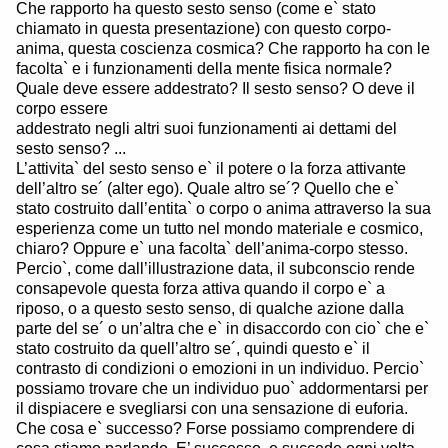
Che rapporto ha questo sesto senso (come e` stato
chiamato in questa presentazione) con questo corpo-
anima, questa coscienza cosmica? Che rapporto ha con le
facolta` e i funzionamenti della mente fisica normale?
Quale deve essere addestrato? Il sesto senso? O deve il
corpo essere
addestrato negli altri suoi funzionamenti ai dettami del
sesto senso? ...
L’attivita` del sesto senso e` il potere o la forza attivante
dell’altro se´ (alter ego). Quale altro se´? Quello che e`
stato costruito dall’entita` o corpo o anima attraverso la sua
esperienza come un tutto nel mondo materiale e cosmico,
chiaro? Oppure e` una facolta` dell’anima-corpo stesso.
Percio`, come dall’illustrazione data, il subconscio rende
consapevole questa forza attiva quando il corpo e` a
riposo, o a questo sesto senso, di qualche azione dalla
parte del se´ o un’altra che e` in disaccordo con cio` che e`
stato costruito da quell’altro se´, quindi questo e` il
contrasto di condizioni o emozioni in un individuo. Percio`
possiamo trovare che un individuo puo` addormentarsi per
il dispiacere e svegliarsi con una sensazione di euforia.
Che cosa e` successo? Forse possiamo comprendere di