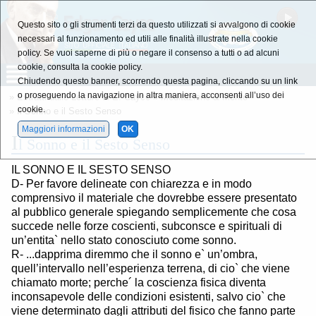
Questo sito o gli strumenti terzi da questo utilizzati si avvalgono di cookie
necessari al funzionamento ed utili alle finalità illustrate nella cookie
policy. Se vuoi saperne di più o negare il consenso a tutti o ad alcuni
cookie, consulta la cookie policy.
Chiudendo questo banner, scorrendo questa pagina, cliccando su un link
o proseguendo la navigazione in altra maniera, acconsenti all’uso dei
»
Estratti dalle Letture di E. Cayce
»
Meditazione & Mente
cookie.
» Il Sonno e il Sesto Senso
Maggiori informazioni
OK
I
l Sonno e il Sesto Senso
IL SONNO E IL SESTO SENSO
D- Per favore delineate con chiarezza e in modo
comprensivo il materiale che dovrebbe essere presentato
al pubblico generale spiegando semplicemente che cosa
succede nelle forze coscienti, subconsce e spirituali di
un’entita` nello stato conosciuto come sonno.
R- ...dapprima diremmo che il sonno e` un’ombra,
quell’intervallo nell’esperienza terrena, di cio` che viene
chiamato morte; perche´ la coscienza fisica diventa
inconsapevole delle condizioni esistenti, salvo cio` che
viene determinato dagli attributi del fisico che fanno parte