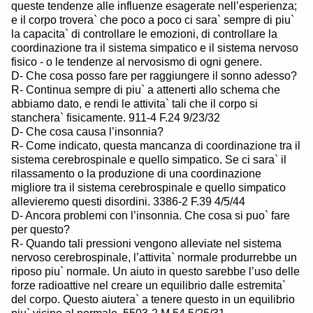
queste tendenze alle influenze esagerate nell’esperienza;
e il corpo trovera` che poco a poco ci sara` sempre di piu`
la capacita` di controllare le emozioni, di controllare la
coordinazione tra il sistema simpatico e il sistema nervoso
fisico - o le tendenze al nervosismo di ogni genere.
D- Che cosa posso fare per raggiungere il sonno adesso?
R- Continua sempre di piu` a attenerti allo schema che
abbiamo dato, e rendi le attivita` tali che il corpo si
stanchera` fisicamente. 911-4 F.24 9/23/32
D- Che cosa causa l’insonnia?
R- Come indicato, questa mancanza di coordinazione tra il
sistema cerebrospinale e quello simpatico. Se ci sara` il
rilassamento o la produzione di una coordinazione
migliore tra il sistema cerebrospinale e quello simpatico
allevieremo questi disordini. 3386-2 F.39 4/5/44
D- Ancora problemi con l’insonnia. Che cosa si puo` fare
per questo?
R- Quando tali pressioni vengono alleviate nel sistema
nervoso cerebrospinale, l’attivita` normale produrrebbe un
riposo piu` normale. Un aiuto in questo sarebbe l’uso delle
forze radioattive nel creare un equilibrio dalle estremita`
del corpo. Questo aiutera` a tenere questo in un equilibrio