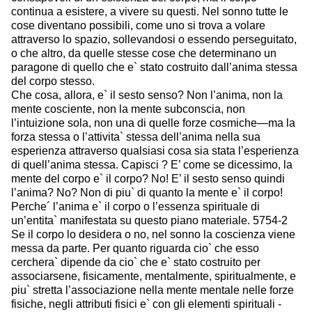
continua a esistere, a vivere su questi. Nel sonno tutte le
cose diventano possibili, come uno si trova a volare
attraverso lo spazio, sollevandosi o essendo perseguitato,
o che altro, da quelle stesse cose che determinano un
paragone di quello che e` stato costruito dall’anima stessa
del corpo stesso.
Che cosa, allora, e` il sesto senso? Non l’anima, non la
mente cosciente, non la mente subconscia, non
l’intuizione sola, non una di quelle forze cosmiche—ma la
forza stessa o l’attivita` stessa dell’anima nella sua
esperienza attraverso qualsiasi cosa sia stata l’esperienza
di quell’anima stessa. Capisci ? E’ come se dicessimo, la
mente del corpo e` il corpo? No! E’ il sesto senso quindi
l’anima? No? Non di piu` di quanto la mente e` il corpo!
Perche´ l’anima e` il corpo o l’essenza spirituale di
un’entita` manifestata su questo piano materiale. 5754-2
Se il corpo lo desidera o no, nel sonno la coscienza viene
messa da parte. Per quanto riguarda cio` che esso
cerchera` dipende da cio` che e` stato costruito per
associarsene, fisicamente, mentalmente, spiritualmente, e
piu` stretta l’associazione nella mente mentale nelle forze
fisiche, negli attributi fisici e` con gli elementi spirituali -