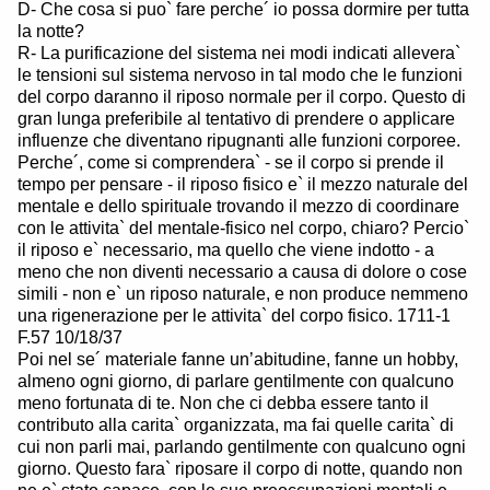
D- Che cosa si puo` fare perche´ io possa dormire per tutta
la notte?
R- La purificazione del sistema nei modi indicati allevera`
le tensioni sul sistema nervoso in tal modo che le funzioni
del corpo daranno il riposo normale per il corpo. Questo di
gran lunga preferibile al tentativo di prendere o applicare
influenze che diventano ripugnanti alle funzioni corporee.
Perche´, come si comprendera` - se il corpo si prende il
tempo per pensare - il riposo fisico e` il mezzo naturale del
mentale e dello spirituale trovando il mezzo di coordinare
con le attivita` del mentale-fisico nel corpo, chiaro? Percio`
il riposo e` necessario, ma quello che viene indotto - a
meno che non diventi necessario a causa di dolore o cose
simili - non e` un riposo naturale, e non produce nemmeno
una rigenerazione per le attivita` del corpo fisico. 1711-1
F.57 10/18/37
Poi nel se´ materiale fanne un’abitudine, fanne un hobby,
almeno ogni giorno, di parlare gentilmente con qualcuno
meno fortunata di te. Non che ci debba essere tanto il
contributo alla carita` organizzata, ma fai quelle carita` di
cui non parli mai, parlando gentilmente con qualcuno ogni
giorno. Questo fara` riposare il corpo di notte, quando non