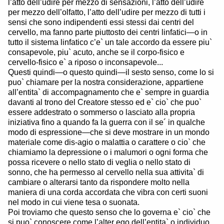
l’atto dell’udire per mezzo di sensazioni, l’atto dell’udire
per mezzo dell’olfatto, l’atto dell’udire per mezzo di tutti i
sensi che sono indipendenti essi stessi dai centri del
cervello, ma fanno parte piuttosto dei centri linfatici—o in
tutto il sistema linfatico c’e` un tale accordo da essere piu`
consapevole, piu` acuto, anche se il corpo-fisico e
cervello-fisico e` a riposo o inconsapevole...
Questi quindi—o questo quindi—il sesto senso, come lo si
puo` chiamare per la nostra considerazione, appartiene
all’entita` di accompagnamento che e` sempre in guardia
davanti al trono del Creatore stesso ed e` cio` che puo`
essere addestrato o sommerso o lasciato alla propria
iniziativa fino a quando fa la guerra con il se´ in qualche
modo di espressione—che si deve mostrare in un mondo
materiale come dis-agio o malattia o carattere o cio` che
chiamiamo la depressione o i malumori o ogni forma che
possa ricevere o nello stato di veglia o nello stato di
sonno, che ha permesso al cervello nella sua attivita` di
cambiare o alterarsi tanto da rispondere molto nella
maniera di una corda accordata che vibra con certi suoni
nel modo in cui viene tesa o suonata.
Poi troviamo che questo senso che lo governa e` cio` che
si puo` conoscere come l’alter ego dell’entita` o individuo.