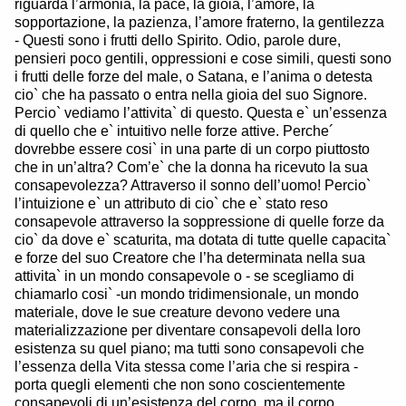
riguarda l’armonia, la pace, la gioia, l’amore, la
sopportazione, la pazienza, l’amore fraterno, la gentilezza
- Questi sono i frutti dello Spirito. Odio, parole dure,
pensieri poco gentili, oppressioni e cose simili, questi sono
i frutti delle forze del male, o Satana, e l’anima o detesta
cio` che ha passato o entra nella gioia del suo Signore.
Percio` vediamo l’attivita` di questo. Questa e` un’essenza
di quello che e` intuitivo nelle forze attive. Perche´
dovrebbe essere cosi` in una parte di un corpo piuttosto
che in un’altra? Com’e` che la donna ha ricevuto la sua
consapevolezza? Attraverso il sonno dell’uomo! Percio`
l’intuizione e` un attributo di cio` che e` stato reso
consapevole attraverso la soppressione di quelle forze da
cio` da dove e` scaturita, ma dotata di tutte quelle capacita`
e forze del suo Creatore che l’ha determinata nella sua
attivita` in un mondo consapevole o - se scegliamo di
chiamarlo cosi` -un mondo tridimensionale, un mondo
materiale, dove le sue creature devono vedere una
materializzazione per diventare consapevoli della loro
esistenza su quel piano; ma tutti sono consapevoli che
l’essenza della Vita stessa come l’aria che si respira -
porta quegli elementi che non sono coscientemente
consapevoli di un’esistenza del corpo, ma il corpo