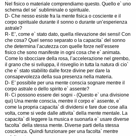
Nel fisico o materiale comprendiamo questo. Quello e` uno
schema del se´ subliminale o spirituale.
D- Che nesso esiste fra la mente fisica o cosciente e il
corpo spirituale durante il sonno o durante un’esperienza
astrale?
R- E’, come e` stato dato, quella rilevazione dei sensi! Con
che cosa? Quel senso separato o la capacita` del sonno
che determina l’acutezza con quelle forze nell’essere
fisico che sono manifeste in ogni cosa che e` animata.
Come lo sbocciare della rosa, l’accelerazione nel grembo,
il grano che si sviluppa, il risveglio in tutta la natura di cio`
che e` stato stabilito dalle forze divine per dare la
consapevolezza della sua presenza nella materia.
D- E’ possibile per una mente conscia sognare mentre il
corpo astrale o dello spirito e` assente?
R- Ci possono essere dei sogni - (Questo e` una divisione
qui) Una mente conscia, mentre il corpo e` assente, e`
come la propria capacita` di dividersi e fare due cose alla
volta, come si vede dalle attivita` della mente mentale. La
capacita` di leggere la musica e suonarla e` usare diverse
facolta` della stessa mente. Diverse parti della stessa
coscienza. Quindi funzionare per una facolta` mentre