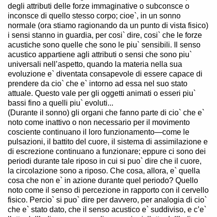
degli attributi delle forze immaginative o subconsce o
inconsce di quello stesso corpo; cioe`, in un sonno
normale (ora stiamo ragionando da un punto di vista fisico)
i sensi stanno in guardia, per cosi` dire, cosi` che le forze
acustiche sono quelle che sono le piu` sensibili. Il senso
acustico appartiene agli attributi o sensi che sono piu`
universali nell’aspetto, quando la materia nella sua
evoluzione e` diventata consapevole di essere capace di
prendere da cio` che e` intorno ad essa nel suo stato
attuale. Questo vale per gli oggetti animati o esseri piu`
bassi fino a quelli piu` evoluti...
(Durante il sonno) gli organi che fanno parte di cio` che e`
noto come inattivo o non necessario per il movimento
cosciente continuano il loro funzionamento—come le
pulsazioni, il battito del cuore, il sistema di assimilazione e
di escrezione continuano a funzionare; eppure ci sono dei
periodi durante tale riposo in cui si puo` dire che il cuore,
la circolazione sono a riposo. Che cosa, allora, e` quella
cosa che non e` in azione durante quel periodo? Quello
noto come il senso di percezione in rapporto con il cervello
fisico. Percio` si puo` dire per davvero, per analogia di cio`
che e` stato dato, che il senso acustico e` suddiviso, e c’e`