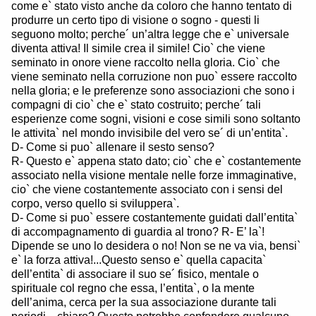
come e` stato visto anche da coloro che hanno tentato di
produrre un certo tipo di visione o sogno - questi li
seguono molto; perche´ un’altra legge che e` universale
diventa attiva! Il simile crea il simile! Cio` che viene
seminato in onore viene raccolto nella gloria. Cio` che
viene seminato nella corruzione non puo` essere raccolto
nella gloria; e le preferenze sono associazioni che sono i
compagni di cio` che e` stato costruito; perche´ tali
esperienze come sogni, visioni e cose simili sono soltanto
le attivita` nel mondo invisibile del vero se´ di un’entita`.
D- Come si puo` allenare il sesto senso?
R- Questo e` appena stato dato; cio` che e` costantemente
associato nella visione mentale nelle forze immaginative,
cio` che viene costantemente associato con i sensi del
corpo, verso quello si sviluppera`.
D- Come si puo` essere costantemente guidati dall’entita`
di accompagnamento di guardia al trono? R- E’ la`!
Dipende se uno lo desidera o no! Non se ne va via, bensi`
e` la forza attiva!...Questo senso e` quella capacita`
dell’entita` di associare il suo se´ fisico, mentale o
spirituale col regno che essa, l’entita`, o la mente
dell’anima, cerca per la sua associazione durante tali