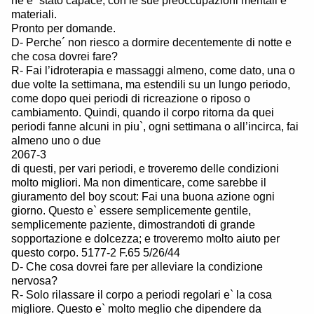
ne e` stato capace, con le sue preoccupazioni mentali e
materiali.
Pronto per domande.
D- Perche´ non riesco a dormire decentemente di notte e
che cosa dovrei fare?
R- Fai l’idroterapia e massaggi almeno, come dato, una o
due volte la settimana, ma estendili su un lungo periodo,
come dopo quei periodi di ricreazione o riposo o
cambiamento. Quindi, quando il corpo ritorna da quei
periodi fanne alcuni in piu`, ogni settimana o all’incirca, fai
almeno uno o due
2067-3
di questi, per vari periodi, e troveremo delle condizioni
molto migliori. Ma non dimenticare, come sarebbe il
giuramento del boy scout: Fai una buona azione ogni
giorno. Questo e` essere semplicemente gentile,
semplicemente paziente, dimostrandoti di grande
sopportazione e dolcezza; e troveremo molto aiuto per
questo corpo. 5177-2 F.65 5/26/44
D- Che cosa dovrei fare per alleviare la condizione
nervosa?
R- Solo rilassare il corpo a periodi regolari e` la cosa
migliore. Questo e` molto meglio che dipendere da