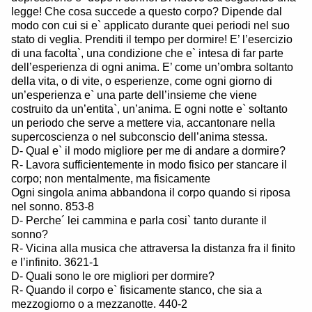
legge! Che cosa succede a questo corpo? Dipende dal
modo con cui si e` applicato durante quei periodi nel suo
stato di veglia. Prenditi il tempo per dormire! E’ l’esercizio
di una facolta`, una condizione che e` intesa di far parte
dell’esperienza di ogni anima. E’ come un’ombra soltanto
della vita, o di vite, o esperienze, come ogni giorno di
un’esperienza e` una parte dell’insieme che viene
costruito da un’entita`, un’anima. E ogni notte e` soltanto
un periodo che serve a mettere via, accantonare nella
supercoscienza o nel subconscio dell’anima stessa.
D- Qual e` il modo migliore per me di andare a dormire?
R- Lavora sufficientemente in modo fisico per stancare il
corpo; non mentalmente, ma fisicamente
Ogni singola anima abbandona il corpo quando si riposa
nel sonno. 853-8
D- Perche´ lei cammina e parla cosi` tanto durante il
sonno?
R- Vicina alla musica che attraversa la distanza fra il finito
e l’infinito. 3621-1
D- Quali sono le ore migliori per dormire?
R- Quando il corpo e` fisicamente stanco, che sia a
mezzogiorno o a mezzanotte. 440-2