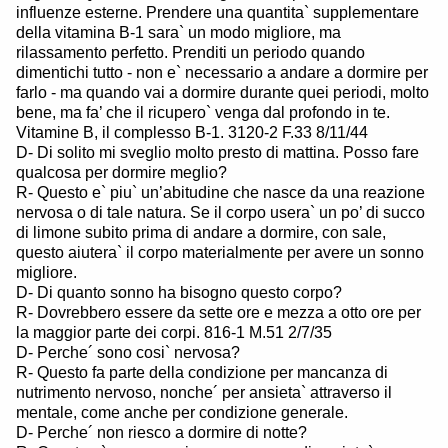
influenze esterne. Prendere una quantita` supplementare
della vitamina B-1 sara` un modo migliore, ma
rilassamento perfetto. Prenditi un periodo quando
dimentichi tutto - non e` necessario a andare a dormire per
farlo - ma quando vai a dormire durante quei periodi, molto
bene, ma fa’ che il ricupero` venga dal profondo in te.
Vitamine B, il complesso B-1. 3120-2 F.33 8/11/44
D- Di solito mi sveglio molto presto di mattina. Posso fare
qualcosa per dormire meglio?
R- Questo e` piu` un’abitudine che nasce da una reazione
nervosa o di tale natura. Se il corpo usera` un po’ di succo
di limone subito prima di andare a dormire, con sale,
questo aiutera` il corpo materialmente per avere un sonno
migliore.
D- Di quanto sonno ha bisogno questo corpo?
R- Dovrebbero essere da sette ore e mezza a otto ore per
la maggior parte dei corpi. 816-1 M.51 2/7/35
D- Perche´ sono cosi` nervosa?
R- Questo fa parte della condizione per mancanza di
nutrimento nervoso, nonche´ per ansieta` attraverso il
mentale, come anche per condizione generale.
D- Perche´ non riesco a dormire di notte?