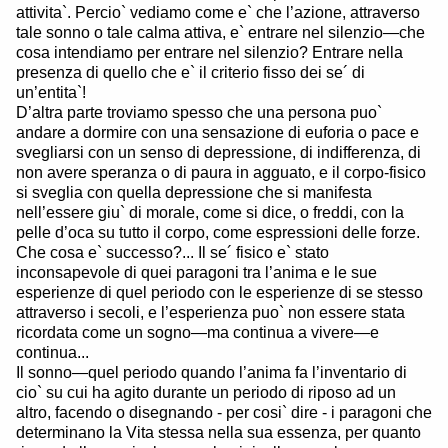
attivita`. Percio` vediamo come e` che l’azione, attraverso
tale sonno o tale calma attiva, e` entrare nel silenzio—che
cosa intendiamo per entrare nel silenzio? Entrare nella
presenza di quello che e` il criterio fisso dei se´ di
un’entita`!
D’altra parte troviamo spesso che una persona puo`
andare a dormire con una sensazione di euforia o pace e
svegliarsi con un senso di depressione, di indifferenza, di
non avere speranza o di paura in agguato, e il corpo-fisico
si sveglia con quella depressione che si manifesta
nell’essere giu` di morale, come si dice, o freddi, con la
pelle d’oca su tutto il corpo, come espressioni delle forze.
Che cosa e` successo?... Il se´ fisico e` stato
inconsapevole di quei paragoni tra l’anima e le sue
esperienze di quel periodo con le esperienze di se stesso
attraverso i secoli, e l’esperienza puo` non essere stata
ricordata come un sogno—ma continua a vivere—e
continua...
Il sonno—quel periodo quando l’anima fa l’inventario di
cio` su cui ha agito durante un periodo di riposo ad un
altro, facendo o disegnando - per cosi` dire - i paragoni che
determinano la Vita stessa nella sua essenza, per quanto