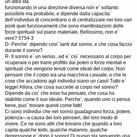
un’altra sta
funzionando in una direzione diversa non e` soltanto
possibile ma probabile, e dipende dalla capacita`
dell’individuo di concentrarsi o di centralizzare nei loro vari
posti quei funzionamenti che sono manifestazioni delle
forze spirituali sul piano materiale. Bellissimo, non e`
vero? 5754-3
D- Perche´ dipendo cosi` tanti dal sonno, e che cosa faccio
durante il sonno?
R- Il sonno e` un senso...ed e` cio` necessario al corpo per
ricuperare o per trarre profitto dai poteri o forze mentali e
spirituali che vengono tenuti come ideali del corpo. Non
pensare che il corpo sia una macchina casuale, o che le
cose che accadono agli individui siano un caso! Tutto e`
legge! Allora, che cosa succede al corpo nel sonno?
Dipende da cio` che esso ha pensato, che cosa ha
stabilito come il suo ideale. Perche´, quando uno ci pensa
bene, puo` trovare questi come fatti!
Ci sono individui che nel sonno guadagnano forza, potere,
potenza—a causa dei loro pensieri, del loro modo di
vivere. Ce ne sono altri che trovano che quando a loro
capita qualche torto, qualche malanno, qualche
depressione e` dopo il sonno! Di nuovo sta seguendo una