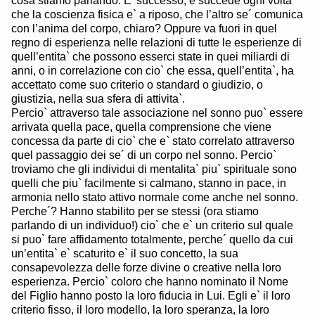
cosa stiamo parlando. E’ successo, e succede ogni volta
che la coscienza fisica e` a riposo, che l’altro se´ comunica
con l’anima del corpo, chiaro? Oppure va fuori in quel
regno di esperienza nelle relazioni di tutte le esperienze di
quell’entita` che possono esserci state in quei miliardi di
anni, o in correlazione con cio` che essa, quell’entita`, ha
accettato come suo criterio o standard o giudizio, o
giustizia, nella sua sfera di attivita`.
Percio` attraverso tale associazione nel sonno puo` essere
arrivata quella pace, quella comprensione che viene
concessa da parte di cio` che e` stato correlato attraverso
quel passaggio dei se´ di un corpo nel sonno. Percio`
troviamo che gli individui di mentalita` piu` spirituale sono
quelli che piu` facilmente si calmano, stanno in pace, in
armonia nello stato attivo normale come anche nel sonno.
Perche´? Hanno stabilito per se stessi (ora stiamo
parlando di un individuo!) cio` che e` un criterio sul quale
si puo` fare affidamento totalmente, perche´ quello da cui
un’entita` e` scaturito e` il suo concetto, la sua
consapevolezza delle forze divine o creative nella loro
esperienza. Percio` coloro che hanno nominato il Nome
del Figlio hanno posto la loro fiducia in Lui. Egli e` il loro
criterio fisso, il loro modello, la loro speranza, la loro