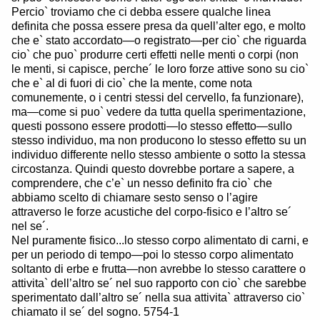
Percio` troviamo che ci debba essere qualche linea
definita che possa essere presa da quell’alter ego, e molto
che e` stato accordato—o registrato—per cio` che riguarda
cio` che puo` produrre certi effetti nelle menti o corpi (non
le menti, si capisce, perche´ le loro forze attive sono su cio`
che e` al di fuori di cio` che la mente, come nota
comunemente, o i centri stessi del cervello, fa funzionare),
ma—come si puo` vedere da tutta quella sperimentazione,
questi possono essere prodotti—lo stesso effetto—sullo
stesso individuo, ma non producono lo stesso effetto su un
individuo differente nello stesso ambiente o sotto la stessa
circostanza. Quindi questo dovrebbe portare a sapere, a
comprendere, che c’e` un nesso definito fra cio` che
abbiamo scelto di chiamare sesto senso o l’agire
attraverso le forze acustiche del corpo-fisico e l’altro se´
nel se´.
Nel puramente fisico...lo stesso corpo alimentato di carni, e
per un periodo di tempo—poi lo stesso corpo alimentato
soltanto di erbe e frutta—non avrebbe lo stesso carattere o
attivita` dell’altro se´ nel suo rapporto con cio` che sarebbe
sperimentato dall’altro se´ nella sua attivita` attraverso cio`
chiamato il se´ del sogno. 5754-1