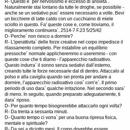
R- Questo e` per nervosismo e eccesso di ansieta`.
Naturalmente stai lontano da tutte le droghe, se possibile -
anche se un sedativo puo` essere necessario a volte. Bevi
un bicchiere di latte caldo con un cucchiaino di miele
sciolto in questo. Fa’ queste cose e, come troviamo, il
miglioramento continuera`. 2514-7 F.23 5/25/42
D- Perche´ non riesco a dormire?
R- L’iperattivita` delle forze creative nel corpo impedisce il
rilassamento completo. Per ristabilire un equilibrio
pressoche´ normale applicheremmo o useremmo - con
queste cose che ti diamo - l’apparecchio radioattivo.
Questo indurra` il sonno senza sedativi dall’esterno,
creando tutte le forze necessarie dal di dentro. Attaccalo al
polso e alla caviglia quando sei pronta per andare a
dormire, l’apparecchio radioattivo cosi` com’e`. Il primo
periodo di uso dara` qualche irritazione. Nel secondo sara`
di meno. In seguito, quando preparato adeguatamente, ti
dara` riposo.
D- Per quanto tempo bisognerebbe attaccarlo ogni volta?
R- Da trenta a sessanta minuti.
D- Quanto tempo ci vorra` per una buona ripresa fisica,
mentale e spirituale?
R- Da sei a diciotto mesi. Il corpo dovrebbe essere