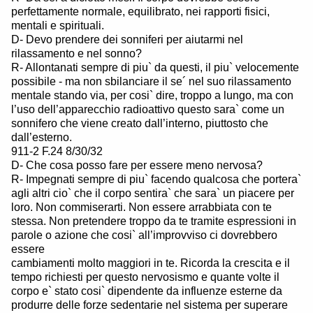
perfettamente normale, equilibrato, nei rapporti fisici,
mentali e spirituali.
D- Devo prendere dei sonniferi per aiutarmi nel
rilassamento e nel sonno?
R- Allontanati sempre di piu` da questi, il piu` velocemente
possibile - ma non sbilanciare il se´ nel suo rilassamento
mentale stando via, per cosi` dire, troppo a lungo, ma con
l’uso dell’apparecchio radioattivo questo sara` come un
sonnifero che viene creato dall’interno, piuttosto che
dall’esterno.
911-2 F.24 8/30/32
D- Che cosa posso fare per essere meno nervosa?
R- Impegnati sempre di piu` facendo qualcosa che portera`
agli altri cio` che il corpo sentira` che sara` un piacere per
loro. Non commiserarti. Non essere arrabbiata con te
stessa. Non pretendere troppo da te tramite espressioni in
parole o azione che cosi` all’improvviso ci dovrebbero
essere
cambiamenti molto maggiori in te. Ricorda la crescita e il
tempo richiesti per questo nervosismo e quante volte il
corpo e` stato cosi` dipendente da influenze esterne da
produrre delle forze sedentarie nel sistema per superare