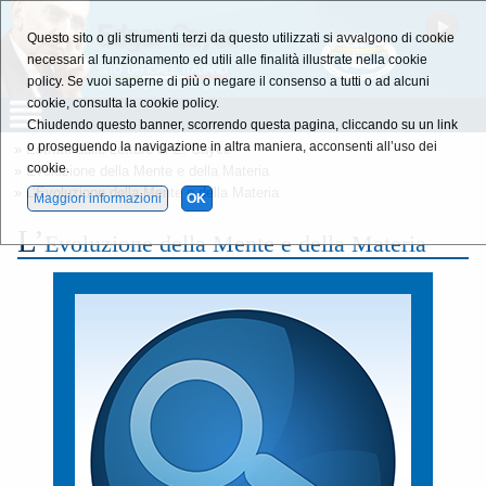
Questo sito o gli strumenti terzi da questo utilizzati si avvalgono di cookie
necessari al funzionamento ed utili alle finalità illustrate nella cookie
policy. Se vuoi saperne di più o negare il consenso a tutti o ad alcuni
cookie, consulta la cookie policy.
Chiudendo questo banner, scorrendo questa pagina, cliccando su un link
o proseguendo la navigazione in altra maniera, acconsenti all’uso dei
»
Estratti dalle Letture di E. Cayce
cookie.
»
Evoluzione della Mente e della Materia
»
L’Evoluzione della Mente e della Materia
Maggiori informazioni
OK
L’
Evoluzione della Mente e della Materia