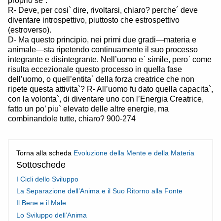
proprio se´.
R- Deve, per cosi` dire, rivoltarsi, chiaro? perche´ deve
diventare introspettivo, piuttosto che estrospettivo
(estroverso).
D- Ma questo principio, nei primi due gradi—materia e
animale—sta ripetendo continuamente il suo processo
integrante e disintegrante. Nell’uomo e` simile, pero` come
risulta eccezionale questo processo in quella fase
dell’uomo, o quell’entita` della forza creatrice che non
ripete questa attivita`? R- All’uomo fu dato quella capacita`,
con la volonta`, di diventare uno con l’Energia Creatrice,
fatto un po’ piu` elevato delle altre energie, ma
combinandole tutte, chiaro? 900-274
Torna alla scheda
Evoluzione della Mente e della Materia
Sottoschede
I Cicli dello Sviluppo
La Separazione dell’Anima e il Suo Ritorno alla Fonte
Il Bene e il Male
Lo Sviluppo dell’Anima