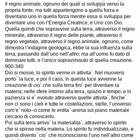
il regno animale, ognuno dei quali si sviluppa verso la
propria fonte, ma tutti appartengono a quella forza e
diventano uno in quella forza mentre essa si sviluppa per
diventare uno con l’Energia Creatrice, e Uno con Dio.
Quella quindi che sopravvive sulla terra, attraverso il regno
minerale, attraverso il regno delle piante, attraverso il
regno vegetale, attraverso il regno animale, ognuno, come
dimostra l’indagine geologica, ebbe la sua influenza sulla
terra, passando dall’uno nell’altro; ma all’uomo fu dato di
dominare tutti, e l’unico sopravvissuto di quella creazione.
900-340
Dio si mosse, lo spirito venne in attivita`. Nel muoversi
porto` la luce, e poi il caos. In questa luce avvenne la
creazione di cio` che sulla terra fini` per diventare la
materia; nelle sfere intorno alla terra, spazio e tempo; e in
pazienza si e` evoluto attraverso quelle attivita`, finche´
non ci sono i cieli e tutte le costellazioni, stelle, l’universo
com’e` noto--o come le entita`-anima sul piano materiale
cercano di conoscerlo.
Poi sulla terra arrivo` la materialita`, attraverso lo spirito
che si spinse nella materia. Lo spirito fu individualizzato, e
quindi divento` cio` che riconosciamo l’uno nell’altro come