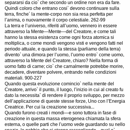
separarsi da cio` che secondo un ordine non era da fare.
Quindi coloro che entrano cosi` devono continuare sulla
terra, finche´ la mente-corpo non sia resa perfetta per
l’anima, o nuovamente il corpo celestiale. 262-99
La terra e l’universo, riferiti all’uomo, vennero in essere
attraverso la Mente—Mente—del Creatore, e come tali
hanno la stessa esistenza come ogni forza atomica si
moltiplica, o come mondi vengono visti e vengono fatti nel
periodo attuale, e quando la stessa (parliamo della terra)
divento` una dimora per l’uomo, l’uomo entro` come uomo,
attraverso la Mente del Creatore, chiaro? Nella forma di
uomo fatto di carne; cio` che carnalmente potrebbe morire,
decadere, diventare polvere, entrando nelle condizioni
materiali. 900-227
Quando questa evoluzione comincio` nella mente del
Creatore, arrivo` il punto, il luogo, l’inizio in cui al creato fu
dato la necessita` di rendere il proprio sviluppo, per mezzo
dell’applicazione di queste stesse forze, Uno con l’Energia
Creatrice. Per cui la creazione successiva...
Quando furono creati i mondi—e sono tuttora in fase di
creazione in questa massa eterogenea chiamata la sfera
esterna, o quelle parti che l’uomo vede guardando su nello