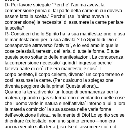
D- Per favore spiegate “Perche´ l’anima aveva la
comprensione prima di far parte della carne in cui doveva
essere fatta la scelta.” Perche´ (se l’anima aveva la
comprensione) la necessita` di assumere la carne per fare
la scelta?
R- Consideri che lo Spirito ha la sua manifestazione, o usa
le manifestazioni per la sua attivita`? Lo Spirito di Dio e`
consapevole attraverso l’attivita`, e lo vediamo in quelle
cose celestiali, terrestri, dell’aria, di tutte le forme. E tutte
queste sono soltanto delle manifestazioni. La conoscenza,
la comprensione necessito` quindi l’ingresso perche´
faceva parte di cio` che era manifesto; e cosi` il
corpo perfetto, il corpo celeste, divento` un corpo terreno e
cosi` assunse la carne. (Per qualcuno la spiegazione
diventa peggiore della prima! Questa allora:)...
Quando la terra divento` un luogo di permanenza per la
materia, quando i gas si formarono diventando quelle cose
che l’uomo vede in natura e nell’attivita` intorno a lui, allora
la materia comincio` la sua ascesa nelle varie forme
dell’evoluzione fisica...nella mente di Dio! Lo spirito scelse
di entrare (celestiale, non uno spirito terreno—non era
ancora venuto sulla terra!), scelse di assumere cio` e di