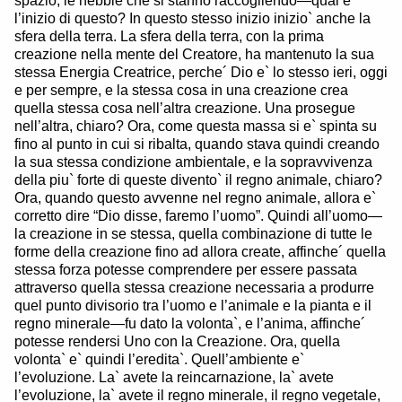
spazio, le nebbie che si stanno raccogliendo—qual e`
l’inizio di questo? In questo stesso inizio inizio` anche la
sfera della terra. La sfera della terra, con la prima
creazione nella mente del Creatore, ha mantenuto la sua
stessa Energia Creatrice, perche´ Dio e` lo stesso ieri, oggi
e per sempre, e la stessa cosa in una creazione crea
quella stessa cosa nell’altra creazione. Una prosegue
nell’altra, chiaro? Ora, come questa massa si e` spinta su
fino al punto in cui si ribalta, quando stava quindi creando
la sua stessa condizione ambientale, e la sopravvivenza
della piu` forte di queste divento` il regno animale, chiaro?
Ora, quando questo avvenne nel regno animale, allora e`
corretto dire “Dio disse, faremo l’uomo”. Quindi all’uomo—
la creazione in se stessa, quella combinazione di tutte le
forme della creazione fino ad allora create, affinche´ quella
stessa forza potesse comprendere per essere passata
attraverso quella stessa creazione necessaria a produrre
quel punto divisorio tra l’uomo e l’animale e la pianta e il
regno minerale—fu dato la volonta`, e l’anima, affinche´
potesse rendersi Uno con la Creazione. Ora, quella
volonta` e` quindi l’eredita`. Quell’ambiente e`
l’evoluzione. La` avete la reincarnazione, la` avete
l’evoluzione, la` avete il regno minerale, il regno vegetale,