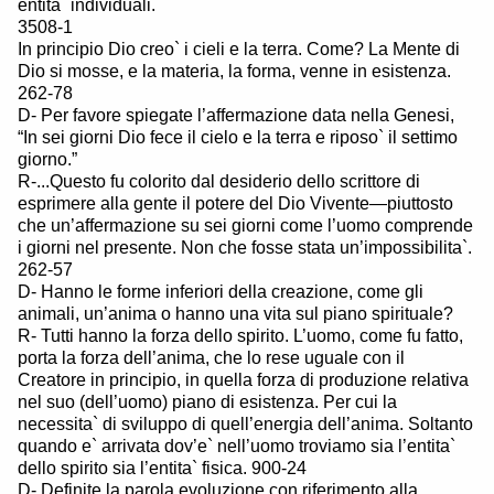
entita` individuali.
3508-1
In principio Dio creo` i cieli e la terra. Come? La Mente di
Dio si mosse, e la materia, la forma, venne in esistenza.
262-78
D- Per favore spiegate l’affermazione data nella Genesi,
“In sei giorni Dio fece il cielo e la terra e riposo` il settimo
giorno.”
R-...Questo fu colorito dal desiderio dello scrittore di
esprimere alla gente il potere del Dio Vivente—piuttosto
che un’affermazione su sei giorni come l’uomo comprende
i giorni nel presente. Non che fosse stata un’impossibilita`.
262-57
D- Hanno le forme inferiori della creazione, come gli
animali, un’anima o hanno una vita sul piano spirituale?
R- Tutti hanno la forza dello spirito. L’uomo, come fu fatto,
porta la forza dell’anima, che lo rese uguale con il
Creatore in principio, in quella forza di produzione relativa
nel suo (dell’uomo) piano di esistenza. Per cui la
necessita` di sviluppo di quell’energia dell’anima. Soltanto
quando e` arrivata dov’e` nell’uomo troviamo sia l’entita`
dello spirito sia l’entita` fisica. 900-24
D- Definite la parola evoluzione con riferimento alla