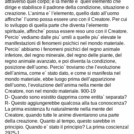
attraverso quel corpo; e la mente e` quell’elemento che
dirige e stabilisce il padrone della condizione, situazione o
creazione. L’anima e` l’elemento, quello dato all’uomo
affinche´ l’uomo possa essere uno con il Creatore. Per cui
lo sviluppo di quella parte che diventa l’elemento
spirituale, affinche´ possa essere reso uno con il Creatore.
Percio` vediamo dalle piu` umili a quelle piu` elevate le
manifestazioni di fenomeni psichici nel mondo materiale.
Percio` abbiamo i fenomeni psichici del regno animale
inferiore, del regno minerale, del regno delle piante, del
regno animale avanzato, e poi diventa la condizione,
posizione dell’uomo. Percio` troviamo che l’evoluzione
dell’anima, come e` stato dato, e come si manifesta nel
mondo materiale, ebbe luogo prima dell’apparizione
dell’uomo, l’evoluzione dell’anima nella mente del
Creatore, non nel mondo materiale. 900-19
D- Quando sono esistito dapprima come entita` separata?
R- Questo aggiungerebbe qualcosa alla tua conoscenza?
La prima esistenza fu naturalmente nella mente del
Creatore, quando tutte le anime diventarono una parte
della creazione. Quanto al tempo, questo sarebbe in
principio. Quando e` stato il principio? La prima coscienza!
2925-1