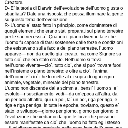
Creatore.
D- E’ la teoria di Darwin dell’evoluzione dell’uomo giusta o
sbagliata? Date una risposta che possa illuminare la gente
su questo tema dell’evoluzione.
R- L’uomo e` stato fatto in principio, come dominatore di
quegli elementi che erano stati preparati sul piano terrestre
per le sue necessita`. Quando il piano divenne tale che
l’uomo fu capace di farsi sostenere dalle forze e condizioni
che esistevano sulla faccia del piano terrestre, l’uomo
apparve— non da quello gia` creato, ma come Signore su
tutto cio` che era stato creato. Nell’uomo si trova—
nell’uomo vivente—cio`, tutto cio`, che si puo` trovare fuori,
nell’insieme o piano terrestre; e oltre a cio`, l’anima
dell’uomo e` cio` che lo mette al di sopra di ogni regno
animale, vegetale, minerale del piano terrestre.
L’uomo non discende dalla scimmia , bensi` l’uomo si e`
evoluto—risuscitamento, vedi—da un’epoca all’altra, da
un periodo all’altro, qui un po’, la` un po’, riga per riga, e
riga e riga per riga. In tutte le epoche, troviamo, questo e`
stato lo sviluppo—giorno per giorno, giorno per giorno; o
l’evoluzione che vediamo da quelle forze che possono
essere manifestate da cio` che l’uomo ha fatto egli stesso