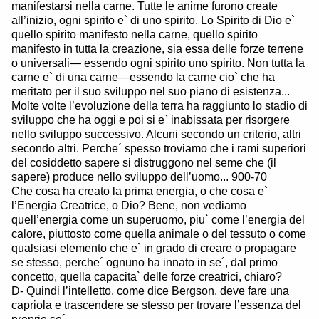
manifestarsi nella carne. Tutte le anime furono create
all’inizio, ogni spirito e` di uno spirito. Lo Spirito di Dio e`
quello spirito manifesto nella carne, quello spirito
manifesto in tutta la creazione, sia essa delle forze terrene
o universali— essendo ogni spirito uno spirito. Non tutta la
carne e` di una carne—essendo la carne cio` che ha
meritato per il suo sviluppo nel suo piano di esistenza...
Molte volte l’evoluzione della terra ha raggiunto lo stadio di
sviluppo che ha oggi e poi si e` inabissata per risorgere
nello sviluppo successivo. Alcuni secondo un criterio, altri
secondo altri. Perche´ spesso troviamo che i rami superiori
del cosiddetto sapere si distruggono nel seme che (il
sapere) produce nello sviluppo dell’uomo... 900-70
Che cosa ha creato la prima energia, o che cosa e`
l’Energia Creatrice, o Dio? Bene, non vediamo
quell’energia come un superuomo, piu` come l’energia del
calore, piuttosto come quella animale o del tessuto o come
qualsiasi elemento che e` in grado di creare o propagare
se stesso, perche´ ognuno ha innato in se´, dal primo
concetto, quella capacita` delle forze creatrici, chiaro?
D- Quindi l’intelletto, come dice Bergson, deve fare una
capriola e trascendere se stesso per trovare l’essenza del