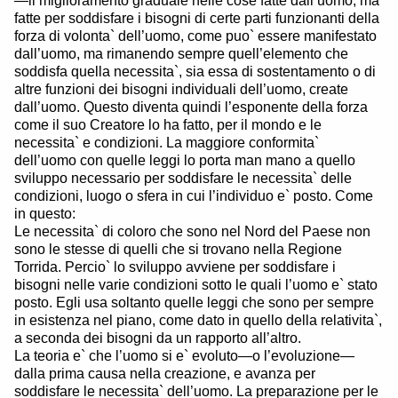
—il miglioramento graduale nelle cose fatte dall’uomo, ma
fatte per soddisfare i bisogni di certe parti funzionanti della
forza di volonta` dell’uomo, come puo` essere manifestato
dall’uomo, ma rimanendo sempre quell’elemento che
soddisfa quella necessita`, sia essa di sostentamento o di
altre funzioni dei bisogni individuali dell’uomo, create
dall’uomo. Questo diventa quindi l’esponente della forza
come il suo Creatore lo ha fatto, per il mondo e le
necessita` e condizioni. La maggiore conformita`
dell’uomo con quelle leggi lo porta man mano a quello
sviluppo necessario per soddisfare le necessita` delle
condizioni, luogo o sfera in cui l’individuo e` posto. Come
in questo:
Le necessita` di coloro che sono nel Nord del Paese non
sono le stesse di quelli che si trovano nella Regione
Torrida. Percio` lo sviluppo avviene per soddisfare i
bisogni nelle varie condizioni sotto le quali l’uomo e` stato
posto. Egli usa soltanto quelle leggi che sono per sempre
in esistenza nel piano, come dato in quello della relativita`,
a seconda dei bisogni da un rapporto all’altro.
La teoria e` che l’uomo si e` evoluto—o l’evoluzione—
dalla prima causa nella creazione, e avanza per
soddisfare le necessita` dell’uomo. La preparazione per le