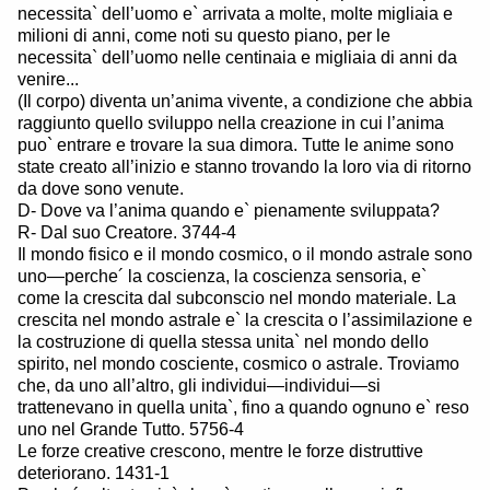
necessita` dell’uomo e` arrivata a molte, molte migliaia e
milioni di anni, come noti su questo piano, per le
necessita` dell’uomo nelle centinaia e migliaia di anni da
venire...
(Il corpo) diventa un’anima vivente, a condizione che abbia
raggiunto quello sviluppo nella creazione in cui l’anima
puo` entrare e trovare la sua dimora. Tutte le anime sono
state creato all’inizio e stanno trovando la loro via di ritorno
da dove sono venute.
D- Dove va l’anima quando e` pienamente sviluppata?
R- Dal suo Creatore. 3744-4
Il mondo fisico e il mondo cosmico, o il mondo astrale sono
uno—perche´ la coscienza, la coscienza sensoria, e`
come la crescita dal subconscio nel mondo materiale. La
crescita nel mondo astrale e` la crescita o l’assimilazione e
la costruzione di quella stessa unita` nel mondo dello
spirito, nel mondo cosciente, cosmico o astrale. Troviamo
che, da uno all’altro, gli individui—individui—si
trattenevano in quella unita`, fino a quando ognuno e` reso
uno nel Grande Tutto. 5756-4
Le forze creative crescono, mentre le forze distruttive
deteriorano. 1431-1