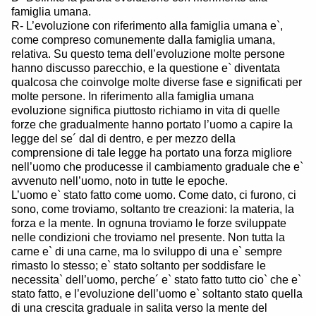
famiglia umana.
R- L’evoluzione con riferimento alla famiglia umana e`,
come compreso comunemente dalla famiglia umana,
relativa. Su questo tema dell’evoluzione molte persone
hanno discusso parecchio, e la questione e` diventata
qualcosa che coinvolge molte diverse fase e significati per
molte persone. In riferimento alla famiglia umana
evoluzione significa piuttosto richiamo in vita di quelle
forze che gradualmente hanno portato l’uomo a capire la
legge del se´ dal di dentro, e per mezzo della
comprensione di tale legge ha portato una forza migliore
nell’uomo che producesse il cambiamento graduale che e`
avvenuto nell’uomo, noto in tutte le epoche.
L’uomo e` stato fatto come uomo. Come dato, ci furono, ci
sono, come troviamo, soltanto tre creazioni: la materia, la
forza e la mente. In ognuna troviamo le forze sviluppate
nelle condizioni che troviamo nel presente. Non tutta la
carne e` di una carne, ma lo sviluppo di una e` sempre
rimasto lo stesso; e` stato soltanto per soddisfare le
necessita` dell’uomo, perche´ e` stato fatto tutto cio` che e`
stato fatto, e l’evoluzione dell’uomo e` soltanto stato quella
di una crescita graduale in salita verso la mente del