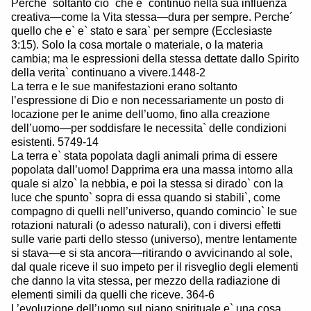
Perche´ soltanto cio` che e` continuo nella sua influenza
creativa—come la Vita stessa—dura per sempre. Perche´
quello che e` e` stato e sara` per sempre (Ecclesiaste
3:15). Solo la cosa mortale o materiale, o la materia
cambia; ma le espressioni della stessa dettate dallo Spirito
della verita` continuano a vivere.1448-2
La terra e le sue manifestazioni erano soltanto
l’espressione di Dio e non necessariamente un posto di
locazione per le anime dell’uomo, fino alla creazione
dell’uomo—per soddisfare le necessita` delle condizioni
esistenti. 5749-14
La terra e` stata popolata dagli animali prima di essere
popolata dall’uomo! Dapprima era una massa intorno alla
quale si alzo` la nebbia, e poi la stessa si dirado` con la
luce che spunto` sopra di essa quando si stabili`, come
compagno di quelli nell’universo, quando comincio` le sue
rotazioni naturali (o adesso naturali), con i diversi effetti
sulle varie parti dello stesso (universo), mentre lentamente
si stava—e si sta ancora—ritirando o avvicinando al sole,
dal quale riceve il suo impeto per il risveglio degli elementi
che danno la vita stessa, per mezzo della radiazione di
elementi simili da quelli che riceve. 364-6
L’evoluzione dell’uomo sul piano spirituale e` una cosa,