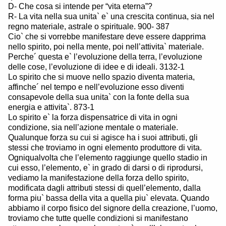
D- Che cosa si intende per “vita eterna”?
R- La vita nella sua unita` e` una crescita continua, sia nel
regno materiale, astrale o spirituale. 900- 387
Cio` che si vorrebbe manifestare deve essere dapprima
nello spirito, poi nella mente, poi nell’attivita` materiale.
Perche´ questa e` l’evoluzione della terra, l’evoluzione
delle cose, l’evoluzione di idee e di ideali. 3132-1
Lo spirito che si muove nello spazio diventa materia,
affinche´ nel tempo e nell’evoluzione esso diventi
consapevole della sua unita` con la fonte della sua
energia e attivita`. 873-1
Lo spirito e` la forza dispensatrice di vita in ogni
condizione, sia nell’azione mentale o materiale.
Qualunque forza su cui si agisce ha i suoi attributi, gli
stessi che troviamo in ogni elemento produttore di vita.
Ogniqualvolta che l’elemento raggiunge quello stadio in
cui esso, l’elemento, e` in grado di darsi o di riprodursi,
vediamo la manifestazione della forza dello spirito,
modificata dagli attributi stessi di quell’elemento, dalla
forma piu` bassa della vita a quella piu` elevata. Quando
abbiamo il corpo fisico del signore della creazione, l’uomo,
troviamo che tutte quelle condizioni si manifestano