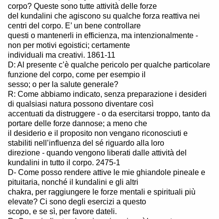
corpo? Queste sono tutte attività delle forze
del kundalini che agiscono su qualche forza reattiva nei
centri del corpo. E’ un bene controllare
questi o mantenerli in efficienza, ma intenzionalmente -
non per motivi egoistici; certamente
individuali ma creativi. 1861-11
D: Al presente c’è qualche pericolo per qualche particolare
funzione del corpo, come per esempio il
sesso; o per la salute generale?
R: Come abbiamo indicato, senza preparazione i desideri
di qualsiasi natura possono diventare così
accentuati da distruggere - o da esercitarsi troppo, tanto da
portare delle forze dannose; a meno che
il desiderio e il proposito non vengano riconosciuti e
stabiliti nell’influenza del sé riguardo alla loro
direzione - quando vengono liberati dalle attività del
kundalini in tutto il corpo. 2475-1
D- Come posso rendere attive le mie ghiandole pineale e
pituitaria, nonché il kundalini e gli altri
chakra, per raggiungere le forze mentali e spirituali più
elevate? Ci sono degli esercizi a questo
scopo, e se sì, per favore dateli.