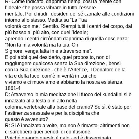
R- Come indicato, dapprima riempi così la mente con
l’ideale che possa vibrare in tutto l’essere
mentale. Poi chiudi i desideri del sé carnale alle condizioni
intorno allo stesso. Medita su “La Tua
volontà con me.” Sentilo. Riempi tutti i centri del corpo, dal
più basso al più alto, con quell’ideale;
aprendo i centri circòndati dapprima di quella coscienza:
“Non la mia volontà ma la tua, Oh
Signore, venga fatta in e attraverso me”.
E poi abbi quel desiderio, quel proposito, non di
raggiungere qualcosa senza la Sua direzione , bensì
con la Sua direzione - che è l’Artefice, il Donatore della
vita e della luce; com’è in verità in Lui che
viviamo e ci muoviamo e abbiamo la nostra esistenza.
1861-4
D: Attraverso la mia meditazione il fuoco del kundalini si è
innalzato alla testa o in alto nella
colonna vertebrale alla base del cranio? Se sì, è stato per
l’astinenza sessuale e per la disciplina che
questo è avvenuto?
R: Si è innalzato a volte, ma non è rimasto; altrimenti non
ci sarebbero quei periodi di confusione.
Poiché quando questo è nato - ed è disseminato