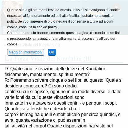
Questo sito o gli strumenti terzi da questo utilizzati si avvalgono di cookie
necessari al funzionamento ed utili alle finalità illustrate nella cookie
policy. Se vuoi saperne di più o negare il consenso a tutti o ad alcuni
cookie, consulta la cookie policy.
Chiudendo questo banner, scorrendo questa pagina, cliccando su un link
o proseguendo la navigazione in altra maniera, acconsenti all’uso dei
»
Estratti dalle Letture di E. Cayce
»
Argomenti Vari
cookie.
» La Forza Vitale del Kundalini (II)
Maggiori informazioni
OK
L
a Forza Vitale del Kundalini (II)
D: Quali sono le reazioni delle forze del Kundalini -
fisicamente, mentalmente, spiritualmente?
R: Potremmo scrivere cinque o sei libri su questo! Quale si
desidera conoscere? Ci sono dodici
centri su cui si agisce, ognuno in un modo diverso, e dalle
varie fonti da cui queste vibrazioni sono
innalzate in e attraverso questi centri - e per quali scopi.
Quante caratteristiche e desideri ha il
corpo? Immagina quelli e moltiplicalo per circa quindici, e
avrai quanta variazione ci può essere in
tali attività nel corpo! Quante disposizioni hai visto nel