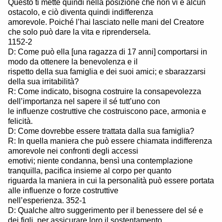
Questo ti mette quindi nella posizione che non vi è alcun
ostacolo, e ciò diventa quindi indifferenza
amorevole. Poiché l’hai lasciato nelle mani del Creatore
che solo può dare la vita e riprendersela.
1152-2
D: Come può ella [una ragazza di 17 anni] comportarsi in
modo da ottenere la benevolenza e il
rispetto della sua famiglia e dei suoi amici; e sbarazzarsi
della sua irritabilità?
R: Come indicato, bisogna costruire la consapevolezza
dell’importanza nel sapere il sé tutt’uno con
le influenze costruttive che costruiscono pace, armonia e
felicità.
D: Come dovrebbe essere trattata dalla sua famiglia?
R: In quella maniera che può essere chiamata indifferenza
amorevole nei confronti degli accessi
emotivi; niente condanna, bensì una contemplazione
tranquilla, pacifica insieme al corpo per quanto
riguarda la maniera in cui la personalità può essere portata
alle influenze o forze costruttive
nell’esperienza. 352-1
D: Qualche altro suggerimento per il benessere del sé e
dei figli, per assicurare loro il sostentamento