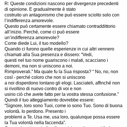
R: Queste condizioni nascono per divergenze precedenti
di opinione. E gradualmente è stato
costruito un antagonismo che può essere sciolto solo con
l’indifferenza amorevole.
Questo può certamente essere chiamato contraddittorio
all’inizio. Perché, come ci può essere
un’indifferenza amorevole?
Come diede Lui, il tuo modello?
Quando ci furono quelle esperienze in cui altri vennero
chiamati alla Sua presenza e dissero: “Vedi,
questi nel tuo nome guariscono i malati, scacciano i
demoni, ma non si uniscono a noi.
Rimproverali.” Ma quale fu la Sua risposta? “ No, no, non
così - perché coloro che non si uniscono
a noi disperdono lontano gli elogi. Lasciateli, affinché non
si rivoltino di nuovo contro di voi e non
usino ciò che avete fatto per la vostra stessa confusione.”
Quindi il tuo atteggiamento dovrebbe essere:
“Signore, loro sono Tuoi, come io sono Tuo. Sono di buona
volontà. Io perdono. Presento i
problemi a Te. Usa me, usa loro, qualunque possa essere
la Tua volontà nella faccenda”.