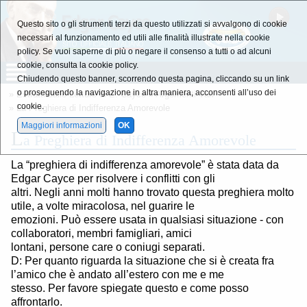
Questo sito o gli strumenti terzi da questo utilizzati si avvalgono di cookie
necessari al funzionamento ed utili alle finalità illustrate nella cookie
policy. Se vuoi saperne di più o negare il consenso a tutti o ad alcuni
cookie, consulta la cookie policy.
Chiudendo questo banner, scorrendo questa pagina, cliccando su un link
o proseguendo la navigazione in altra maniera, acconsenti all’uso dei
»
Estratti dalle Letture di E. Cayce
»
Argomenti Vari
cookie.
» La Preghiera di Indifferenza Amorevole
Maggiori informazioni
OK
L
a Preghiera di Indifferenza Amorevole
La “preghiera di indifferenza amorevole” è stata data da
Edgar Cayce per risolvere i conflitti con gli
altri. Negli anni molti hanno trovato questa preghiera molto
utile, a volte miracolosa, nel guarire le
emozioni. Può essere usata in qualsiasi situazione - con
collaboratori, membri famigliari, amici
lontani, persone care o coniugi separati.
D: Per quanto riguarda la situazione che si è creata fra
l’amico che è andato all’estero con me e me
stesso. Per favore spiegate questo e come posso
affrontarlo.