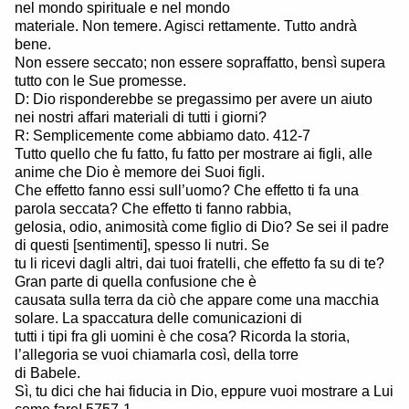
nel mondo spirituale e nel mondo
materiale. Non temere. Agisci rettamente. Tutto andrà
bene.
Non essere seccato; non essere sopraffatto, bensì supera
tutto con le Sue promesse.
D: Dio risponderebbe se pregassimo per avere un aiuto
nei nostri affari materiali di tutti i giorni?
R: Semplicemente come abbiamo dato. 412-7
Tutto quello che fu fatto, fu fatto per mostrare ai figli, alle
anime che Dio è memore dei Suoi figli.
Che effetto fanno essi sull’uomo? Che effetto ti fa una
parola seccata? Che effetto ti fanno rabbia,
gelosia, odio, animosità come figlio di Dio? Se sei il padre
di questi [sentimenti], spesso li nutri. Se
tu li ricevi dagli altri, dai tuoi fratelli, che effetto fa su di te?
Gran parte di quella confusione che è
causata sulla terra da ciò che appare come una macchia
solare. La spaccatura delle comunicazioni di
tutti i tipi fra gli uomini è che cosa? Ricorda la storia,
l’allegoria se vuoi chiamarla così, della torre
di Babele.
Sì, tu dici che hai fiducia in Dio, eppure vuoi mostrare a Lui