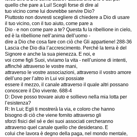
quello che pare a Lui! Scegli forse di dire al
tuo vicino come lui dovrebbe servire Dio?
Piuttosto non dovresti scegliere di chiedere a Dio di usare
il tuo vicino, con il tuo aiuto, come pare a
Dio - e non come pare a te? Questa fu la ribellione in cielo,
ed è la ribellione nell’anima dell’uomo -
dire a Dio che cosa fare con ciò che Gli appartiene! 288-36
Lascia che Dio dia l’accrescimento. Perché la terra è del
Signore e anche la sua pienezza. E noi, e
voi come figli Suoi, viviamo la vita - nell’unione di intenti,
affinché attraverso le vostre mani,
attraverso le vostre associazioni, attraverso il vostro amore
dell’uno per l’altro in Lui voi possiate
essere il mezzo, il canale attraverso il quale altri possano
conoscere il Dio vivente. 688-4
D: Dove posso trovare aiuto e sollievo nella mia lotta per
l’esistenza?
R: In Lui; Egli ti mostrerà la via, e coloro che hanno
bisogno di ciò che viene fornito attraverso gli
sforzi fisici del sé e dei suoi associati cercheranno
attraverso quel canale quello che desiderano. E
colui che lavora è degno della paga, nel mondo mentale,