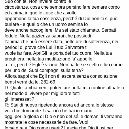
Suo con te. Non inveire contro le
circostanze, cosa che sembra persino fare tremare corpo
ed anima in quelle cose che a volte
opprimono la tua coscienza, perché di Dio non ci si può
burlare - e quello che un uomo semina lo
deve anche raccogliere. Ma sei stato chiamato. Serbati
fedele. Nella pazienza saprai che possiedi
l’anima che può essere data, nelle ore di sofferenza, nei
periodi di prove che Lui il tuo Salvatore ti
vuole far fare. ApriGli la porta del tuo cuore. Nella tua
preghiera, nella tua meditazione fa’ appello
a Lui; perché Egli è vicino. Non ha forse scelto il tuo corpo
per uno dei Suoi compagni sulla terra?
Allora sappi che Egli non ti lascerà senza consolazione,
bensì verrà da te. 262-69
D: Quali cambiamenti potrei fare nella mia routine attuale o
nel modo di vivere per migliorare tutti
gli interessati?
R: Stai di nuovo ripetendo ancora ed ancora le stesse
vecchie domande. Usa ciò che hai in mano
oggi per la gloria di Dio e non del sé, e domani ti verranno
mostrate le cose necessarie da fare. Vuoi
forse dire a Dio come usarti? Lascia che Dio ti usi per