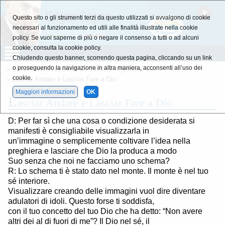
Questo sito o gli strumenti terzi da questo utilizzati si avvalgono di cookie
necessari al funzionamento ed utili alle finalità illustrate nella cookie
policy. Se vuoi saperne di più o negare il consenso a tutti o ad alcuni
cookie, consulta la cookie policy.
Chiudendo questo banner, scorrendo questa pagina, cliccando su un link
o proseguendo la navigazione in altra maniera, acconsenti all’uso dei
»
Estratti dalle Letture di E. Cayce
»
Argomenti Vari
cookie.
» Lasciar Andare e Lasciar Fare a Dio
Maggiori informazioni
OK
L
asciar Andare e Lasciar Fare a Dio
D: Per far sì che una cosa o condizione desiderata si
manifesti è consigliabile visualizzarla in
un’immagine o semplicemente coltivare l’idea nella
preghiera e lasciare che Dio la produca a modo
Suo senza che noi ne facciamo uno schema?
R: Lo schema ti è stato dato nel monte. Il monte è nel tuo
sé interiore.
Visualizzare creando delle immagini vuol dire diventare
adulatori di idoli. Questo forse ti soddisfa,
con il tuo concetto del tuo Dio che ha detto: “Non avere
altri dei al di fuori di me”? Il Dio nel sé, il