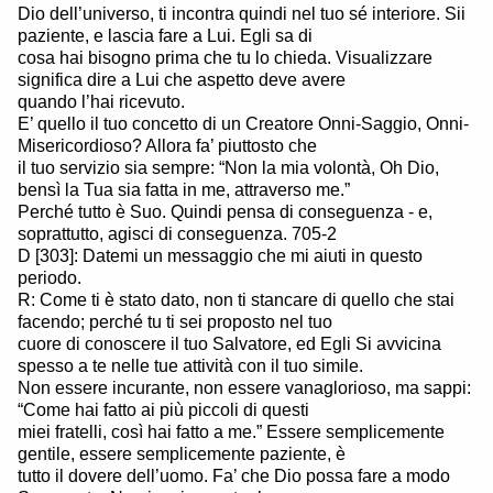
Dio dell’universo, ti incontra quindi nel tuo sé interiore. Sii
paziente, e lascia fare a Lui. Egli sa di
cosa hai bisogno prima che tu lo chieda. Visualizzare
significa dire a Lui che aspetto deve avere
quando l’hai ricevuto.
E’ quello il tuo concetto di un Creatore Onni-Saggio, Onni-
Misericordioso? Allora fa’ piuttosto che
il tuo servizio sia sempre: “Non la mia volontà, Oh Dio,
bensì la Tua sia fatta in me, attraverso me.”
Perché tutto è Suo. Quindi pensa di conseguenza - e,
soprattutto, agisci di conseguenza. 705-2
D [303]: Datemi un messaggio che mi aiuti in questo
periodo.
R: Come ti è stato dato, non ti stancare di quello che stai
facendo; perché tu ti sei proposto nel tuo
cuore di conoscere il tuo Salvatore, ed Egli Si avvicina
spesso a te nelle tue attività con il tuo simile.
Non essere incurante, non essere vanaglorioso, ma sappi:
“Come hai fatto ai più piccoli di questi
miei fratelli, così hai fatto a me.” Essere semplicemente
gentile, essere semplicemente paziente, è
tutto il dovere dell’uomo. Fa’ che Dio possa fare a modo