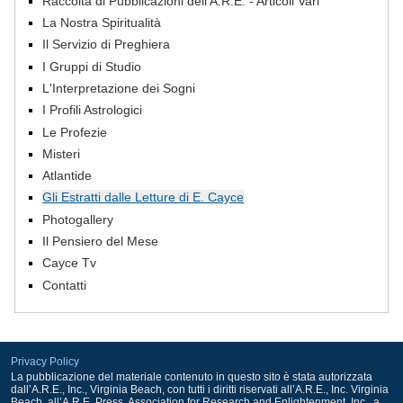
Raccolta di Pubblicazioni dell'A.R.E. - Articoli Vari
La Nostra Spiritualità
Il Servizio di Preghiera
I Gruppi di Studio
L'Interpretazione dei Sogni
I Profili Astrologici
Le Profezie
Misteri
Atlantide
Gli Estratti dalle Letture di E. Cayce
Photogallery
Il Pensiero del Mese
Cayce Tv
Contatti
Privacy Policy
La pubblicazione del materiale contenuto in questo sito è stata autorizzata
dall’A.R.E., Inc., Virginia Beach, con tutti i diritti riservati all’A.R.E., Inc. Virginia
Beach, all’A.R.E. Press, Association for Research and Enlightenment, Inc., a