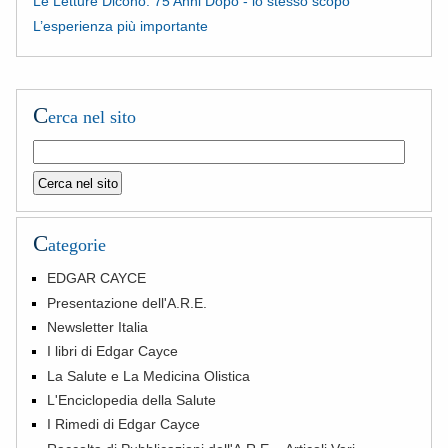
Le Letture Dicono: 75 Anni Dopo - lo stesso scopo
L’esperienza più importante
C
erca nel sito
C
ategorie
EDGAR CAYCE
Presentazione dell'A.R.E.
Newsletter Italia
I libri di Edgar Cayce
La Salute e La Medicina Olistica
L'Enciclopedia della Salute
I Rimedi di Edgar Cayce