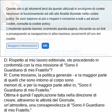
Questo sito o gli strumenti terzi da questo utilizzati si avvalgono di cookie
necessari al funzionamento ed utili alle finalità illustrate nella cookie
policy. Se vuoi saperne di più o negare il consenso a tutti o ad alcuni
cookie, consulta la cookie policy.
Chiudendo questo banner, scorrendo questa pagina, cliccando su un link
o proseguendo la navigazione in altra maniera, acconsenti all’uso dei
»
Estratti dalle Letture di E. Cayce
»
Argomenti Vari
cookie.
» Sono il Guardiano di mio Fratello?
Maggiori informazioni
OK
S
ono il Guardiano di mio Fratello?
D: Rispetto al mio lavoro editoriale, sto procedendo in
conformità con la mia missione di “Sono il
Guardiano di mio Fratello”?
R: Come troviamo, la politica generale - e la maggior parte
di quelli che sono intorno al corpo sono
memori di, e per la maggior parte attivi in, “Sono il
Guardiano di mio Fratello.”
Ottima è quindi l’applicazione fatta nella direzione di
creare, attraverso le attività del Giornale,
un’atmosfera, una consapevolezza di “Sono il Guardiano
di mio Fratello.”