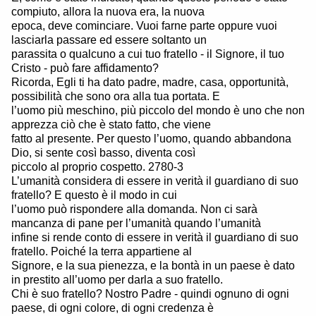
compiuto, allora la nuova era, la nuova
epoca, deve cominciare. Vuoi farne parte oppure vuoi
lasciarla passare ed essere soltanto un
parassita o qualcuno a cui tuo fratello - il Signore, il tuo
Cristo - può fare affidamento?
Ricorda, Egli ti ha dato padre, madre, casa, opportunità,
possibilità che sono ora alla tua portata. E
l’uomo più meschino, più piccolo del mondo è uno che non
apprezza ciò che è stato fatto, che viene
fatto al presente. Per questo l’uomo, quando abbandona
Dio, si sente così basso, diventa così
piccolo al proprio cospetto. 2780-3
L’umanità considera di essere in verità il guardiano di suo
fratello? E questo è il modo in cui
l’uomo può rispondere alla domanda. Non ci sarà
mancanza di pane per l’umanità quando l’umanità
infine si rende conto di essere in verità il guardiano di suo
fratello. Poiché la terra appartiene al
Signore, e la sua pienezza, e la bontà in un paese è dato
in prestito all’uomo per darla a suo fratello.
Chi è suo fratello? Nostro Padre - quindi ognuno di ogni
paese, di ogni colore, di ogni credenza è