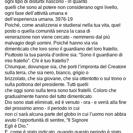
ogni tipo di disturbi nascono - in quanto
quelli che sono al potere non considerano ogni livello,
ogni fase dell’attività umana e
dell’esperienza umana. 3976-19
Poiché, come analizzerai e studierai nella tua vita, quel
posto o quella comunità senza la casa di
venerazione non viene cercato - nemmeno dal più
malvagio degli uomini. Poiché hanno via via
dimenticato che loro sono il guardiano del loro fratello.
Piuttosto la tua parola d’ordine sia: “Sono il guardiano di
mio fratello”. Chi è tuo fratello?
Chiunque, dovunque sia, che porti l’impronta del Creatore
sulla terra, che sia nero, bianco, grigio o
brizzolato, che sia giovane, che sia ottentotto o sul trono o
sulla poltrona del presidente. Tutti quelli
che oggi sono sulla terra sono tuoi fratelli. Coloro che
gradualmente hanno del tutto dimenticato
Dio sono stati eliminati, ed è venuto - ora - e verrà alla fine
del prossimo anno - il periodo in cui
non ci sarà alcuna parte del globo in cui l’uomo non abbia
avuto l’opportunità di sentire, “Il Signore
Egli è Dio.”
E, come è stato indicato, quando questo periodo è stato