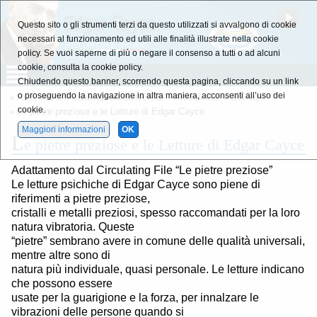
Questo sito o gli strumenti terzi da questo utilizzati si avvalgono di cookie
necessari al funzionamento ed utili alle finalità illustrate nella cookie
policy. Se vuoi saperne di più o negare il consenso a tutti o ad alcuni
cookie, consulta la cookie policy.
Chiudendo questo banner, scorrendo questa pagina, cliccando su un link
o proseguendo la navigazione in altra maniera, acconsenti all’uso dei
»
Raccolta di Pubblicazioni dell'A.R.E. - Articoli Vari
»
Scienze
cookie.
» Le pietre preziose e le Letture di Edgar Cayce
Maggiori informazioni
OK
L
e pietre preziose e le Letture di Edgar Cayce
Adattamento dal Circulating File “Le pietre preziose”
Le letture psichiche di Edgar Cayce sono piene di
riferimenti a pietre preziose,
cristalli e metalli preziosi, spesso raccomandati per la loro
natura vibratoria. Queste
“pietre” sembrano avere in comune delle qualità universali,
mentre altre sono di
natura più individuale, quasi personale. Le letture indicano
che possono essere
usate per la guarigione e la forza, per innalzare le
vibrazioni delle persone quando si