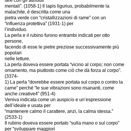
fare con gli attributi
mentali”. (1058-1) Il lapis ligurius, probabilmente la
malachite, è descritta come una
pietra verde con “cristallizzazioni di rame” con un
“influenza protettiva” (1931-1) per
l’individuo.
La perla e il rubino furono entrambi indicati per otto
persone,
facendo di esse le pietre preziose successivamente più
popolari
nelle letture.
La perla doveva essere portata “vicino al corpo; non come
ornamento, ma piuttosto come ciò che dà forza al corpo”.
(3374-
1) La perla “dovrebbe essere portata sul corpo o contro la
carne” perché “le sue vibrazioni sono risananti, come
anche creative4” (951-4)
Veniva indicata come un auspicio e un’espressione
dell’ideale e usata per
“mantenere calmo il carattere, anzi, la calma stessa.”
(2533-1)
Il rubino doveva essere portato “sulla mano o sul corpo”
per “sviluppare maggiori