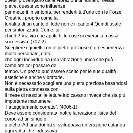
questi provengano dalle vibrazioni di numeri, metalli,
pietre, queste sono influenze
per metterti in sintonia, per renderti tutt’uno con le Forze
Creatrici; proprio come la
tonalità di un canto di lode non è il canto 4 Quindi usale
per sintonizzarti. Come, tu
chiedi? Via via che applichi le cose riceverai la mossa
successiva. (707-2)
Scegliere i gioielli con le pietre preziose è un’esperienza
molto personale, dato
che ogni individuo ha una vibrazione unica che può
cambiare col passare del
tempo. Un pezzo può essere scelto per le sue qualità
estetiche e anche vibratorie.
Non è necessario scegliere una pietra preziosa basandosi
sulla pietra connessa con
il mese di nascita: le letture indicavano invece che sia più
importante mantenere
“l’atteggiamento corretto”. (4006-1)
Deve essere considerata inoltre la reazione fisica del
corpo ad un singolo
gioiello. Ad una donna si sviluppava un’eruzione cutanea
ogni volta che indossava