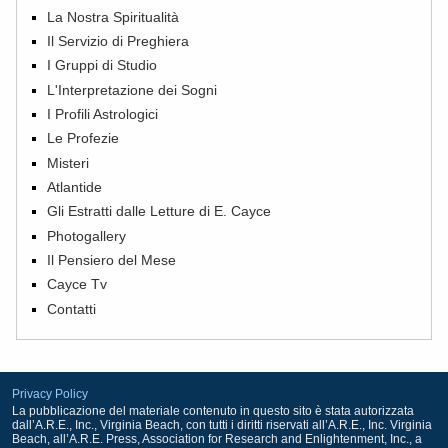
La Nostra Spiritualità
Il Servizio di Preghiera
I Gruppi di Studio
L'Interpretazione dei Sogni
I Profili Astrologici
Le Profezie
Misteri
Atlantide
Gli Estratti dalle Letture di E. Cayce
Photogallery
Il Pensiero del Mese
Cayce Tv
Contatti
Privacy Policy
La pubblicazione del materiale contenuto in questo sito è stata autorizzata
dall’A.R.E., Inc., Virginia Beach, con tutti i diritti riservati all’A.R.E., Inc. Virginia
Beach, all’A.R.E. Press, Association for Research and Enlightenment, Inc., a