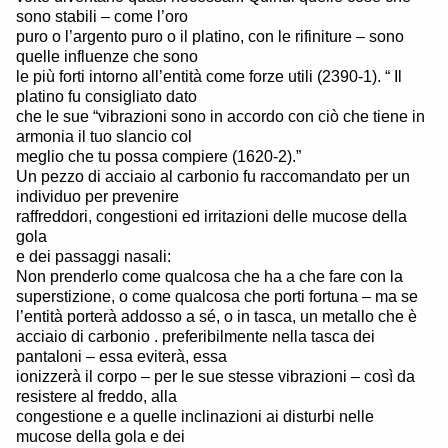
sono stabili – come l’oro
puro o l’argento puro o il platino, con le rifiniture – sono
quelle influenze che sono
le più forti intorno all’entità come forze utili (2390-1). “ Il
platino fu consigliato dato
che le sue “vibrazioni sono in accordo con ciò che tiene in
armonia il tuo slancio col
meglio che tu possa compiere (1620-2).”
Un pezzo di acciaio al carbonio fu raccomandato per un
individuo per prevenire
raffreddori, congestioni ed irritazioni delle mucose della
gola
e dei passaggi nasali:
Non prenderlo come qualcosa che ha a che fare con la
superstizione, o come qualcosa che porti fortuna – ma se
l’entità porterà addosso a sé, o in tasca, un metallo che è
acciaio di carbonio . preferibilmente nella tasca dei
pantaloni – essa eviterà, essa
ionizzerà il corpo – per le sue stesse vibrazioni – così da
resistere al freddo, alla
congestione e a quelle inclinazioni ai disturbi nelle
mucose della gola e dei