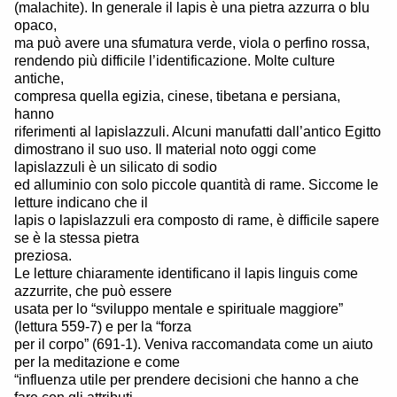
(malachite). In generale il lapis è una pietra azzurra o blu
opaco,
ma può avere una sfumatura verde, viola o perfino rossa,
rendendo più difficile l’identificazione. Molte culture
antiche,
compresa quella egizia, cinese, tibetana e persiana,
hanno
riferimenti al lapislazzuli. Alcuni manufatti dall’antico Egitto
dimostrano il suo uso. Il material noto oggi come
lapislazzuli è un silicato di sodio
ed alluminio con solo piccole quantità di rame. Siccome le
letture indicano che il
lapis o lapislazzuli era composto di rame, è difficile sapere
se è la stessa pietra
preziosa.
Le letture chiaramente identificano il lapis linguis come
azzurrite, che può essere
usata per lo “sviluppo mentale e spirituale maggiore”
(lettura 559-7) e per la “forza
per il corpo” (691-1). Veniva raccomandata come un aiuto
per la meditazione e come
“influenza utile per prendere decisioni che hanno a che