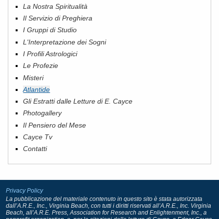
La Nostra Spiritualità
Il Servizio di Preghiera
I Gruppi di Studio
L'Interpretazione dei Sogni
I Profili Astrologici
Le Profezie
Misteri
Atlantide
Gli Estratti dalle Letture di E. Cayce
Photogallery
Il Pensiero del Mese
Cayce Tv
Contatti
Privacy Policy
La pubblicazione del materiale contenuto in questo sito è stata autorizzata
dall’A.R.E., Inc., Virginia Beach, con tutti i diritti riservati all’A.R.E., Inc. Virginia
Beach, all’A.R.E. Press, Association for Research and Enlightenment, Inc., a