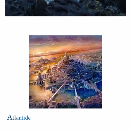
A
tlantide