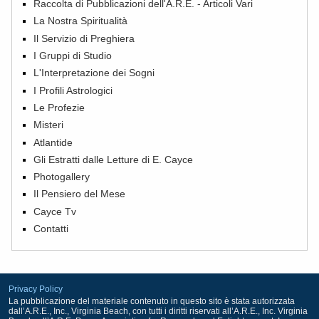
Raccolta di Pubblicazioni dell'A.R.E. - Articoli Vari
La Nostra Spiritualità
Il Servizio di Preghiera
I Gruppi di Studio
L'Interpretazione dei Sogni
I Profili Astrologici
Le Profezie
Misteri
Atlantide
Gli Estratti dalle Letture di E. Cayce
Photogallery
Il Pensiero del Mese
Cayce Tv
Contatti
Privacy Policy
La pubblicazione del materiale contenuto in questo sito è stata autorizzata
dall’A.R.E., Inc., Virginia Beach, con tutti i diritti riservati all’A.R.E., Inc. Virginia