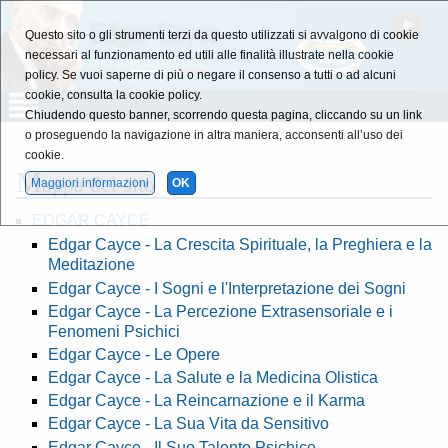
Questo sito o gli strumenti terzi da questo utilizzati si avvalgono di cookie
necessari al funzionamento ed utili alle finalità illustrate nella cookie
policy. Se vuoi saperne di più o negare il consenso a tutti o ad alcuni
cookie, consulta la cookie policy.
Chiudendo questo banner, scorrendo questa pagina, cliccando su un link
o proseguendo la navigazione in altra maniera, acconsenti all’uso dei
cookie.
M
appa del sito
Maggiori informazioni
OK
EDGAR CAYCE
Edgar Cayce - La Crescita Spirituale, la Preghiera e la
Meditazione
Edgar Cayce - I Sogni e l'Interpretazione dei Sogni
Edgar Cayce - La Percezione Extrasensoriale e i
Fenomeni Psichici
Edgar Cayce - Le Opere
Edgar Cayce - La Salute e la Medicina Olistica
Edgar Cayce - La Reincarnazione e il Karma
Edgar Cayce - La Sua Vita da Sensitivo
Edgar Cayce - Il Suo Talento Psichico