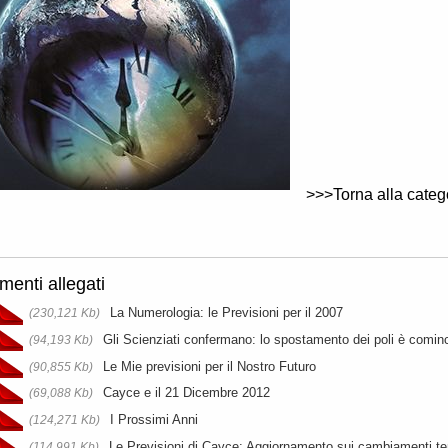
>>>Torna alla categ
enti allegati
La Numerologia: le Previsioni per il 2007
(230,121 Kb)
Gli Scienziati confermano: lo spostamento dei poli è comin
(94,193 Kb)
Le Mie previsioni per il Nostro Futuro
(90,855 Kb)
Cayce e il 21 Dicembre 2012
(69,088 Kb)
I Prossimi Anni
(124,271 Kb)
Le Previsioni di Cayce: Aggiornamento sui cambiamenti ter
(114,991 Kb)