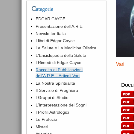
C
ategorie
EDGAR CAYCE
Presentazione dell'A.R.E.
Newsletter Italia
I libri di Edgar Cayce
La Salute e La Medicina Olistica
L'Enciclopedia della Salute
I Rimedi di Edgar Cayce
Vari
Raccolta di Pubblicazioni
dell'A.R.E. - Articoli Vari
La Nostra Spiritualità
Docum
Il Servizio di Preghiera
I Gruppi di Studio
L'Interpretazione dei Sogni
I Profili Astrologici
Le Profezie
Misteri
Atlantide