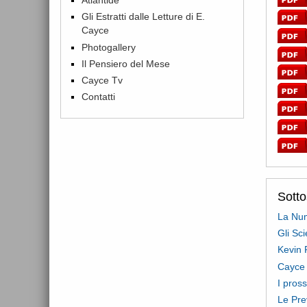
Gli Estratti dalle Letture di E.
Cayce
Photogallery
Il Pensiero del Mese
Cayce Tv
Contatti
Sott
La Num
Gli Sc
Kevin 
Cayce 
I pross
Le Pre