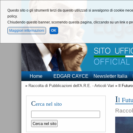
Questo sito o gli strumenti terzi da questo utilizzati si avvalgono di cookie nece
policy.
Chiudendo questo banner, scorrendo questa pagina, cliccando su un link o pro
Maggiori informazioni
OK
Home
EDGAR CAYCE
Newsletter Italia
»
Raccolta di Pubblicazioni dell'A.R.E. - Articoli Vari
» Il Futuro
I
l Fut
C
erca nel sito
Raccolt