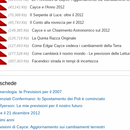
Cayce e l'Anno 2012
(43,141 Kb)
Il Serpente di Luce: oltre il 2012
(70,368 Kb)
Il Conto alla rovescia per il 2012
(45,743 Kb)
Cayce e un Chiarimento Astronomico sul 2012
(149,385 Kb)
La Quinta Razza Originale
(126,719 Kb)
Come Edgar Cayce vedeva i cambiamenti della Terra
(127,493 Kb)
Come cambierà il nostro mondo - Le previsioni delle Lettu
(277,528 Kb)
Facendoci strada in tempi di incertezza
(307,303 Kb)
oschede
erologia: le Previsioni per il 2007
ienziati Confermano: lo Spostamento dei Poli è cominciato
Ryerson: Le mie previsioni per il nostro futuro
e il 21 dicembre 2012
imi anni
visioni di Cayce: Aggiornamento sui cambiamenti terrestri