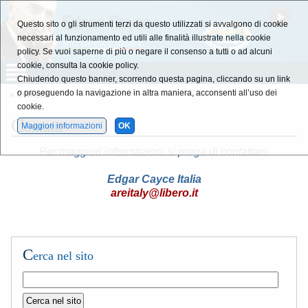
Questo sito o gli strumenti terzi da questo utilizzati si avvalgono di cookie
necessari al funzionamento ed utili alle finalità illustrate nella cookie
policy. Se vuoi saperne di più o negare il consenso a tutti o ad alcuni
cookie, consulta la cookie policy.
Chiudendo questo banner, scorrendo questa pagina, cliccando su un link
o proseguendo la navigazione in altra maniera, acconsenti all’uso dei
» Contatti
cookie.
C
ontatti
Maggiori informazioni
OK
Per maggiori informazioni si prega di contattare
Edgar Cayce Italia
areitaly@libero.it
C
erca nel sito