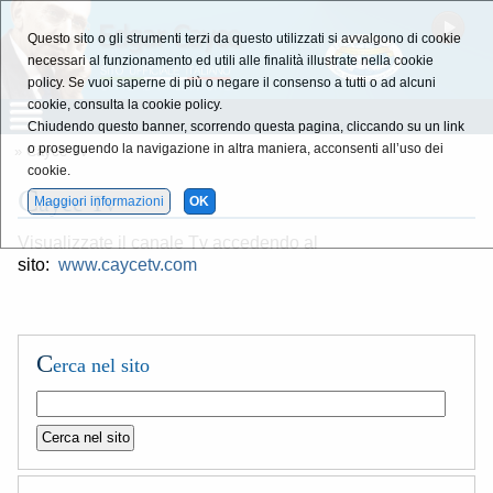
Questo sito o gli strumenti terzi da questo utilizzati si avvalgono di cookie
necessari al funzionamento ed utili alle finalità illustrate nella cookie
policy. Se vuoi saperne di più o negare il consenso a tutti o ad alcuni
cookie, consulta la cookie policy.
Chiudendo questo banner, scorrendo questa pagina, cliccando su un link
o proseguendo la navigazione in altra maniera, acconsenti all’uso dei
» Cayce Tv
cookie.
C
ayce Tv
Maggiori informazioni
OK
Visualizzate il canale Tv accedendo al
sito:
www.caycetv.com
C
erca nel sito