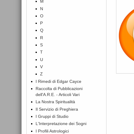
M
N
O
P
Q
R
S
T
U
V
Z
I Rimedi di Edgar Cayce
Raccolta di Pubblicazioni
dell'A.R.E. - Articoli Vari
La Nostra Spiritualità
Il Servizio di Preghiera
I Gruppi di Studio
L'Interpretazione dei Sogni
I Profili Astrologici