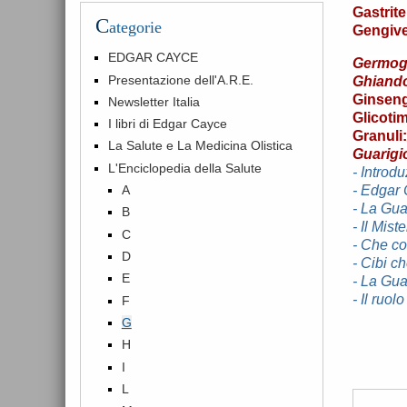
Gastrite
C
ategorie
Gengive
EDGAR CAYCE
Germogl
Presentazione dell'A.R.E.
Ghiando
Ginsen
Newsletter Italia
Glicotim
I libri di Edgar Cayce
Granuli:
La Salute e La Medicina Olistica
Guarigi
L'Enciclopedia della Salute
- Introd
- Edgar 
A
- La Gua
B
- Il Mis
C
- Che co
D
- Cibi c
E
- La Gu
- Il ruo
F
G
H
I
L