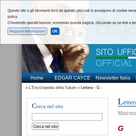
Questo sito o gli strumenti terzi da questo utilizzati si avvalgono di cookie nece
policy.
Chiudendo questo banner, scorrendo questa pagina, cliccando su un link o pro
Maggiori informazioni
OK
Home
EDGAR CAYCE
Newsletter Italia
»
L'Enciclopedia della Salute
» Lettera - G -
L
etter
C
erca nel sito
Macroar
G