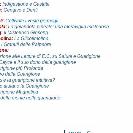
:
Indigestione e Gastrite
:
Gengive e Denti
i:
Coltivate i vostri germogli
la:
La ghiandola pineale: una meraviglia misteriosa
g:
Il Misterioso Ginseng
olina:
La Glicotimolina
I Granuli delle Palpebre
one:
uzione alle Letture di E.C. su Salute e Guarigione
Cayce e il suo dono della guarigione
rigione più Profonda
tero della Guarigione
s'è la guarigione intuitiva?
he aiutano la Guarigione
arigione Magnetica
lo della mente nella guarigione
L
ettera - G -