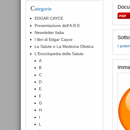
Docum
C
ategorie
EDGAR CAYCE
Presentazione dell'A.R.E.
Newsletter Italia
Sott
I libri di Edgar Cayce
I poter
La Salute e La Medicina Olistica
L'Enciclopedia della Salute
A
Imma
B
C
D
E
F
G
H
I
L