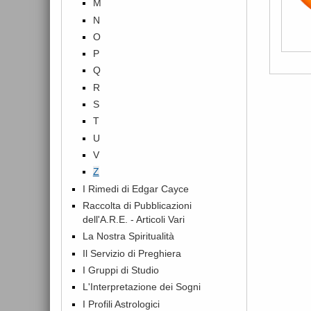
M
N
O
P
Q
R
S
T
U
V
Z
I Rimedi di Edgar Cayce
Raccolta di Pubblicazioni
dell'A.R.E. - Articoli Vari
La Nostra Spiritualità
Il Servizio di Preghiera
I Gruppi di Studio
L'Interpretazione dei Sogni
I Profili Astrologici