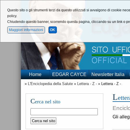
Questo sito o gli strumenti terzi da questo utilizzati si avvalgono di cookie nece
policy.
Chiudendo questo banner, scorrendo questa pagina, cliccando su un link o pro
Maggiori informazioni
OK
Home
EDGAR CAYCE
Newsletter Italia
»
L'Enciclopedia della Salute
»
Lettera - Z -
» Lettera - Z -
L
etter
C
erca nel sito
Encicl
Gli alle