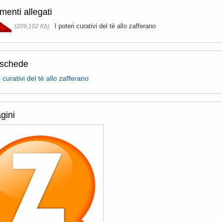
enti allegati
I poteri curativi del tè allo zafferano
(209,102 Kb)
oschede
i curativi del tè allo zafferano
gini