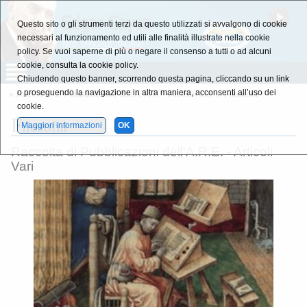
Questo sito o gli strumenti terzi da questo utilizzati si avvalgono di cookie
necessari al funzionamento ed utili alle finalità illustrate nella cookie
policy. Se vuoi saperne di più o negare il consenso a tutti o ad alcuni
cookie, consulta la cookie policy.
Chiudendo questo banner, scorrendo questa pagina, cliccando su un link
o proseguendo la navigazione in altra maniera, acconsenti all’uso dei
»
Raccolta di Pubblicazioni dell'A.R.E. - Articoli Vari
» Filosofia
cookie.
F
ilosofia
Maggiori informazioni
OK
Raccolta di Pubblicazioni dell'A.R.E. - Articoli
Vari