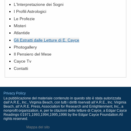
L'Interpretazione dei Sogni
I Profili Astrologici
Le Profezie
Misteri
Atlantide
Gli Estratti dalle Letture di E. Cayce
Photogallery
Il Pensiero del Mese
Cayce Tv
Contatti
Privacy Policy
La pubblicazione del materiale contenuto in questo sito è stata autorizzata
dall’A.R.E., Inc., Virginia Beach, con tutti i diritti riservati all’A.R.E., Inc. Virginia
Beach, all’A.R.E. Press, Association for Research and Enlightenment, Inc., a
nonprofit organization, e, per le citazioni delle letture di Cayce, a Edgar Cayce
Readings ©1971,1993,1994,1995,1996 by the Edgar Cayce Foundation.All
rights reserved.
Mappa del sito