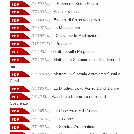
Il Sonno e il Sesto Senso
(84,529 Kb)
Sogni e Visioni
(77,299 Kb)
Esempi di Chiaroveggenza
(80,443 Kb)
La Meditazione
(69,497 Kb)
Chiavi per la Meditazione
(123,841 Kb)
Preghiere
(115,273 Kb)
Le Letture sulla Preghiera
(43,2 Kb)
Mettersi in Sintonia con il Dio dentro di
(57,102 Kb)
noi
Mettersi in Sintonia Attraverso Suoni e
(50,928 Kb)
Canti
La Direttiva Deve Venire Dal di Dentro
(51,685 Kb)
Paradiso e Inferno Sono Stati di
(48,72 Kb)
Coscienza
La Coscienza E il Giudice
(46,045 Kb)
L’Intuizione
(65,397 Kb)
La Scrittura Automatica
(57,052 Kb)