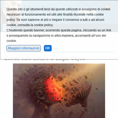
Questo sito o gli strumenti terzi da questo utilizzati si avvalgono di cookie
necessari al funzionamento ed utili alle finalità illustrate nella cookie
policy. Se vuoi saperne di più o negare il consenso a tutti o ad alcuni
cookie, consulta la cookie policy.
Chiudendo questo banner, scorrendo questa pagina, cliccando su un link
o proseguendo la navigazione in altra maniera, acconsenti all’uso dei
»
Estratti dalle Letture di E. Cayce
» Meditazione & Mente
cookie.
M
editazione & Mente
Maggiori informazioni
OK
Estratti dalle Letture di Edgar Cayce