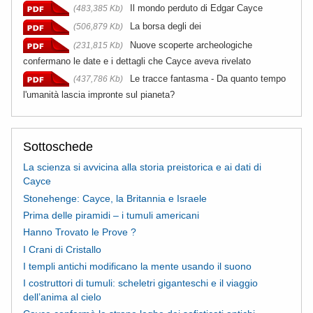
Il mondo perduto di Edgar Cayce
(483,385 Kb)
La borsa degli dei
(506,879 Kb)
Nuove scoperte archeologiche
(231,815 Kb)
confermano le date e i dettagli che Cayce aveva rivelato
Le tracce fantasma - Da quanto tempo
(437,786 Kb)
l'umanità lascia impronte sul pianeta?
Sottoschede
La scienza si avvicina alla storia preistorica e ai dati di
Cayce
Stonehenge: Cayce, la Britannia e Israele
Prima delle piramidi – i tumuli americani
Hanno Trovato le Prove ?
I Crani di Cristallo
I templi antichi modificano la mente usando il suono
I costruttori di tumuli: scheletri giganteschi e il viaggio
dell’anima al cielo