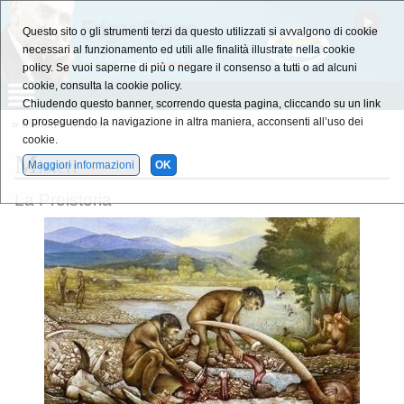
Questo sito o gli strumenti terzi da questo utilizzati si avvalgono di cookie
necessari al funzionamento ed utili alle finalità illustrate nella cookie
policy. Se vuoi saperne di più o negare il consenso a tutti o ad alcuni
cookie, consulta la cookie policy.
Chiudendo questo banner, scorrendo questa pagina, cliccando su un link
o proseguendo la navigazione in altra maniera, acconsenti all’uso dei
»
Misteri
» Misteri
cookie.
M
isteri
Maggiori informazioni
OK
La Preistoria