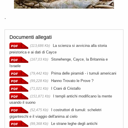
.
Documenti allegati
La scienza si avvicina alla storia
(113,686 Kb)
preistorica e ai dati di Cayce
Stonehenge, Cayce, la Britannia e
(167,03 Kb)
Israele
Prima delle piramidi - i tumuli americani
(79,442 Kb)
Hanno Trovato le Prove ?
(99,228 Kb)
I Crani di Cristallo
(71,021 Kb)
I templi antichi modificano la mente
(151,871 Kb)
usando il suono
I costruttori di tumuli: scheletri
(52,475 Kb)
giganteschi e il viaggio dell'anima al cielo
Le strane leghe degli antichi
(99,368 Kb)