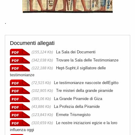
.
Documenti allegati
La Sala dei Documenti
(155,124 Kb)
Trovare la Sala delle Testimonianze
(342,038 Kb)
Hept-Supht,il sigillatore delle
(122,188 Kb)
testimonianze
Le testimonianze nascoste dellEgitto
(72,515 Kb)
Tre misteri della grande piramide
(102,905 Kb)
La Grande Piramide di Giza
(395,06 Kb)
La Profezia della Piramide
(43,886 Kb)
Ermete Trismegisto
(123,843 Kb)
Le nostre iniziazioni egizie e la loro
(310,659 Kb)
influenza oggi