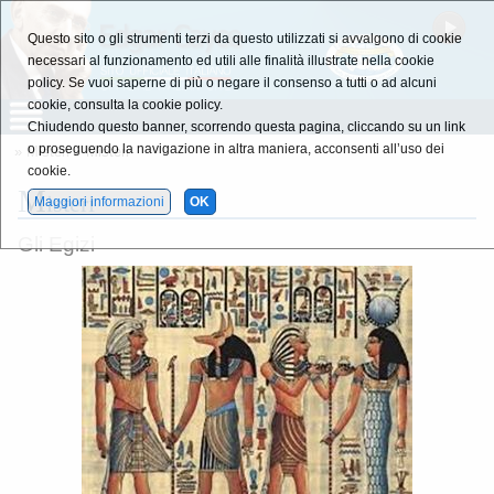
Questo sito o gli strumenti terzi da questo utilizzati si avvalgono di cookie
necessari al funzionamento ed utili alle finalità illustrate nella cookie
policy. Se vuoi saperne di più o negare il consenso a tutti o ad alcuni
cookie, consulta la cookie policy.
Chiudendo questo banner, scorrendo questa pagina, cliccando su un link
o proseguendo la navigazione in altra maniera, acconsenti all’uso dei
»
Misteri
» Misteri
cookie.
M
isteri
Maggiori informazioni
OK
Gli Egizi