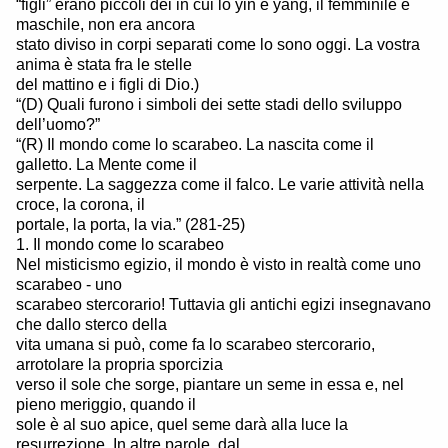
“figli” erano piccoli dei in cui lo yin e yang, il femminile e
maschile, non era ancora
stato diviso in corpi separati come lo sono oggi. La vostra
anima è stata fra le stelle
del mattino e i figli di Dio.)
“(D) Quali furono i simboli dei sette stadi dello sviluppo
dell’uomo?”
“(R) Il mondo come lo scarabeo. La nascita come il
galletto. La Mente come il
serpente. La saggezza come il falco. Le varie attività nella
croce, la corona, il
portale, la porta, la via.” (281-25)
1. Il mondo come lo scarabeo
Nel misticismo egizio, il mondo è visto in realtà come uno
scarabeo - uno
scarabeo stercorario! Tuttavia gli antichi egizi insegnavano
che dallo sterco della
vita umana si può, come fa lo scarabeo stercorario,
arrotolare la propria sporcizia
verso il sole che sorge, piantare un seme in essa e, nel
pieno meriggio, quando il
sole è al suo apice, quel seme darà alla luce la
resurrezione. In altre parole, dal