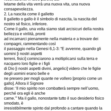
letame della vita verrà una nuova vita, una nuova
consapevolezza.
2. La nascita come il galletto
Il galletto o gallo è il simbolo di nascita, la nascita del
nostro sé fisico, inferiore.
Come il gallo, una volta siamo stati arcisicuri della nostra
bellezza e virilità, pronti
ad incarnarci pienamente nella materia e a trovare dei
compagni, rammentando così
il passaggio nella Genesi 6,1-3: “E avvenne, quando gli
uomini [i nostri aspetti
terreni, fisici] cominciarono a moltiplicarsi sulla terra e
nacquero loro figlie e i figli
di Dio [i nostri aspetti divini, angelici] videro che le figlie
degli uomini erano belle e
ne presero per mogli quante ne vollero [proprio come un
gallo]. Allora il Signore
disse: ‘Il mio spirito non combatterà sempre nell’uomo,
perché ora egli è anche
carne.’” Ma il gallo, nonostante tutto il suo desiderio fisico
smodato, è
irresistibilmente spinto dal profondo a cantare quando la