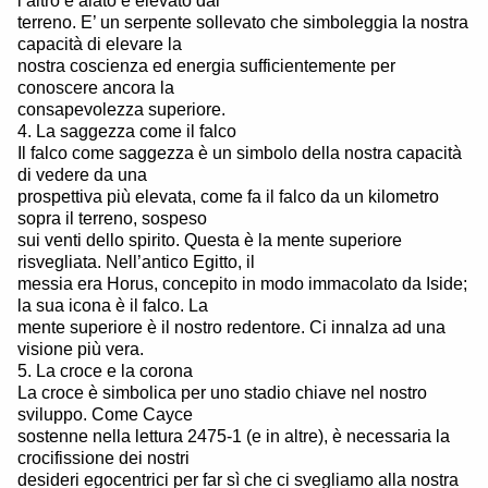
l’altro è alato e elevato dal
terreno. E’ un serpente sollevato che simboleggia la nostra
capacità di elevare la
nostra coscienza ed energia sufficientemente per
conoscere ancora la
consapevolezza superiore.
4. La saggezza come il falco
Il falco come saggezza è un simbolo della nostra capacità
di vedere da una
prospettiva più elevata, come fa il falco da un kilometro
sopra il terreno, sospeso
sui venti dello spirito. Questa è la mente superiore
risvegliata. Nell’antico Egitto, il
messia era Horus, concepito in modo immacolato da Iside;
la sua icona è il falco. La
mente superiore è il nostro redentore. Ci innalza ad una
visione più vera.
5. La croce e la corona
La croce è simbolica per uno stadio chiave nel nostro
sviluppo. Come Cayce
sostenne nella lettura 2475-1 (e in altre), è necessaria la
crocifissione dei nostri
desideri egocentrici per far sì che ci svegliamo alla nostra