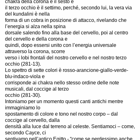
chakra della corona è il sesto e
il terzo occhio è il settimo, perché, secondo lui, la vera via
del kundalini è nella
forma di un cobra in posizione di attacco, rivelando che
l’energia si alza nella spina
dorsale salendo fino alla base del cervello, poi al centro
del cervello e della corona e
quindi, dopo essersi unito con l’energia universale
attraverso la corona, scorre
verso i lobi frontali del nostro cervello e nel nostro terzo
occhio (281-13).
Lo spettro di sette colori è rosso-arancione-giallo-verde-
blu-indaco-viola e
corrisponde ai chakra nello stesso ordine delle note
musicali, dal coccige al terzo
occhio (281-30).
Intoniamo per un momento questi canti antichi mentre
immaginiamo lo
spostamento di colore e tono nel nostro corpo – dal
coccige al cervello, dalla
densità alla luce dal terreno al celeste. Sentiamoci – come,
secondo Cayce, ci
sentivamo nell’antico Egitto - “come se perdessimo anche