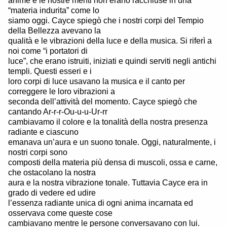
anime e le nostre menti non erano racchiuse in una
“materia indurita” come lo
siamo oggi. Cayce spiegò che i nostri corpi del Tempio
della Bellezza avevano la
qualità e le vibrazioni della luce e della musica. Si riferì a
noi come “i portatori di
luce”, che erano istruiti, iniziati e quindi serviti negli antichi
templi. Questi esseri e i
loro corpi di luce usavano la musica e il canto per
correggere le loro vibrazioni a
seconda dell’attività del momento. Cayce spiegò che
cantando Ar-r-r-Ou-u-u-Ur-rr
cambiavamo il colore e la tonalità della nostra presenza
radiante e ciascuno
emanava un’aura e un suono tonale. Oggi, naturalmente, i
nostri corpi sono
composti della materia più densa di muscoli, ossa e carne,
che ostacolano la nostra
aura e la nostra vibrazione tonale. Tuttavia Cayce era in
grado di vedere ed udire
l’essenza radiante unica di ogni anima incarnata ed
osservava come queste cose
cambiavano mentre le persone conversavano con lui.