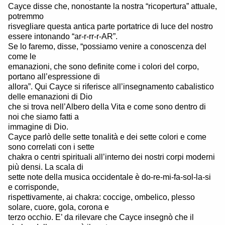
Cayce disse che, nonostante la nostra “ricopertura” attuale,
potremmo
risvegliare questa antica parte portatrice di luce del nostro
essere intonando “ar-r-rr-r-AR”.
Se lo faremo, disse, “possiamo venire a conoscenza del
come le
emanazioni, che sono definite come i colori del corpo,
portano all’espressione di
allora”. Qui Cayce si riferisce all’insegnamento cabalistico
delle emanazioni di Dio
che si trova nell’Albero della Vita e come sono dentro di
noi che siamo fatti a
immagine di Dio.
Cayce parlò delle sette tonalità e dei sette colori e come
sono correlati con i sette
chakra o centri spirituali all’interno dei nostri corpi moderni
più densi. La scala di
sette note della musica occidentale è do-re-mi-fa-sol-la-si
e corrisponde,
rispettivamente, ai chakra: coccige, ombelico, plesso
solare, cuore, gola, corona e
terzo occhio. E’ da rilevare che Cayce insegnò che il