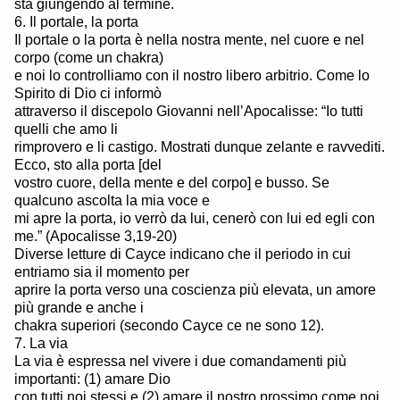
sta giungendo al termine.
6. Il portale, la porta
Il portale o la porta è nella nostra mente, nel cuore e nel
corpo (come un chakra)
e noi lo controlliamo con il nostro libero arbitrio. Come lo
Spirito di Dio ci informò
attraverso il discepolo Giovanni nell’Apocalisse: “Io tutti
quelli che amo li
rimprovero e li castigo. Mostrati dunque zelante e ravvediti.
Ecco, sto alla porta [del
vostro cuore, della mente e del corpo] e busso. Se
qualcuno ascolta la mia voce e
mi apre la porta, io verrò da lui, cenerò con lui ed egli con
me.” (Apocalisse 3,19-20)
Diverse letture di Cayce indicano che il periodo in cui
entriamo sia il momento per
aprire la porta verso una coscienza più elevata, un amore
più grande e anche i
chakra superiori (secondo Cayce ce ne sono 12).
7. La via
La via è espressa nel vivere i due comandamenti più
importanti: (1) amare Dio
con tutti noi stessi e (2) amare il nostro prossimo come noi