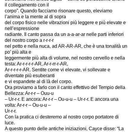
il collegamento con il
corpo”. Quando facciamo risonare questo, eleviamo
l’anima e la mente al di sopra
del corpo fisico nelle vibrazioni più leggere e più elevate e
nell’espressione
radiante. Il canto passa da un a-a-ar-ar nelle parti inferiori
del nostro corpo a r-r-r-r
nel petto e nella nuca, ad AR-AR-AR, che è una tonalità un
po’ più alta e
leggermente più alta di volume, nel nostro cervello e nella
testa: Ar-r-r-r-r-AR, Ar-r-rr-r-AR,
Ar-r-r-r-r-AR. Sentite come vi elevate, vi sollevate e
diventate più esuberanti
e vi espandete al di là del corpo.
Ora proviamo a farlo con il canto effettivo del Tempio della
Bellezza: Ar-r-r – Ouu-u
– Ur-r-r. E ancora: Ar-r-r – Ou-u-u – Ur-r-r. E ancora una
volta: Ar-r-r – Ou-u-u –
Ur-r-r.
Con la pratica ci desteremo al nostro corpo portatore di
luce.
A questo punto delle antiche iniziazioni, Cayce disse: “La