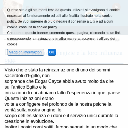
Questo sito o gli strumenti terzi da questo utilizzati si avvalgono di cookie
necessari al funzionamento ed utili alle finalità illustrate nella cookie
policy. Se vuoi saperne di più o negare il consenso a tutti o ad alcuni
cookie, consulta la cookie policy.
Chiudendo questo banner, scorrendo questa pagina, cliccando su un link
o proseguendo la navigazione in altra maniera, acconsenti all’uso dei
»
Misteri
»
Misteri
» Le nostre iniziazioni egizie e la loro influenza oggi
cookie.
L
e nostre iniziazioni egizie e la loro influenza
Maggiori informazioni
OK
oggi
Visto che è stato la reincarnazione di uno dei sommi
sacerdoti d’Egitto, non
sorprende che Edgar Cayce abbia avuto molto da dire
sull’antico Egitto e le
iniziazioni di cui abbiamo fatto l’esperienza in quel paese.
Queste iniziazioni erano
volte a configgere nel profondo della nostra psiche la
verità sulla nostra origine, lo
scopo dell’esistenza e i doni e il servizio unici durante la
creazione in evoluzione.
Inoltre i nostri corpi sottili furono segnati in un modo che