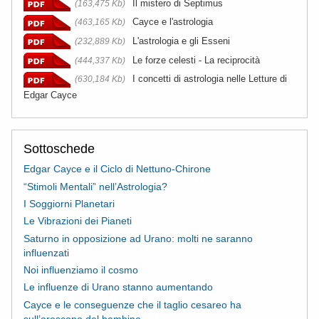
Il mistero di Septimus
(163,475 Kb)
Cayce e l'astrologia
(463,165 Kb)
L'astrologia e gli Esseni
(232,889 Kb)
Le forze celesti - La reciprocità
(444,337 Kb)
I concetti di astrologia nelle Letture di
(630,184 Kb)
Edgar Cayce
Sottoschede
Edgar Cayce e il Ciclo di Nettuno-Chirone
“Stimoli Mentali” nell’Astrologia?
I Soggiorni Planetari
Le Vibrazioni dei Pianeti
Saturno in opposizione ad Urano: molti ne saranno
influenzati
Noi influenziamo il cosmo
Le influenze di Urano stanno aumentando
Cayce e le conseguenze che il taglio cesareo ha
sull’oroscopo del bambino