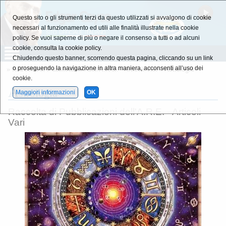
Questo sito o gli strumenti terzi da questo utilizzati si avvalgono di cookie
necessari al funzionamento ed utili alle finalità illustrate nella cookie
policy. Se vuoi saperne di più o negare il consenso a tutti o ad alcuni
cookie, consulta la cookie policy.
Chiudendo questo banner, scorrendo questa pagina, cliccando su un link
o proseguendo la navigazione in altra maniera, acconsenti all’uso dei
»
Raccolta di Pubblicazioni dell'A.R.E. - Articoli Vari
» Astrologia
cookie.
A
strologia
Maggiori informazioni
OK
Raccolta di Pubblicazioni dell'A.R.E. - Articoli
Vari