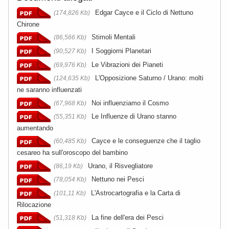
Edgar Cayce e il Ciclo di Nettuno
(174,826 Kb)
Chirone
Stimoli Mentali
(86,566 Kb)
I Soggiorni Planetari
(90,527 Kb)
Le Vibrazioni dei Pianeti
(69,976 Kb)
L'Opposizione Saturno / Urano: molti
(124,635 Kb)
ne saranno influenzati
Noi influenziamo il Cosmo
(67,968 Kb)
Le Influenze di Urano stanno
(55,351 Kb)
aumentando
Cayce e le conseguenze che il taglio
(60,485 Kb)
cesareo ha sull'oroscopo del bambino
Urano, il Risvegliatore
(86,19 Kb)
Nettuno nei Pesci
(78,054 Kb)
L'Astrocartografia e la Carta di
(101,11 Kb)
Rilocazione
La fine dell'era dei Pesci
(51,318 Kb)