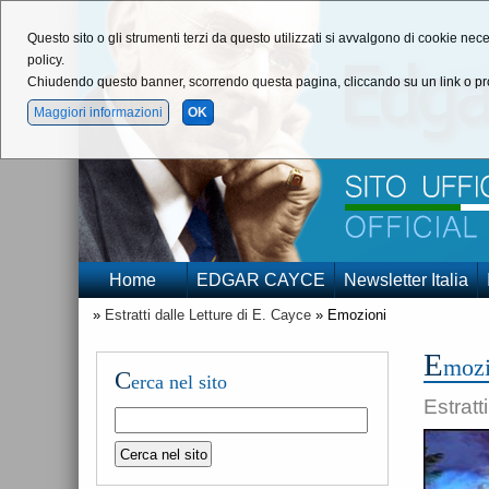
Questo sito o gli strumenti terzi da questo utilizzati si avvalgono di cookie nece
policy.
Chiudendo questo banner, scorrendo questa pagina, cliccando su un link o pro
Maggiori informazioni
OK
Home
EDGAR CAYCE
Newsletter Italia
»
Estratti dalle Letture di E. Cayce
» Emozioni
E
mozi
C
erca nel sito
Estratt