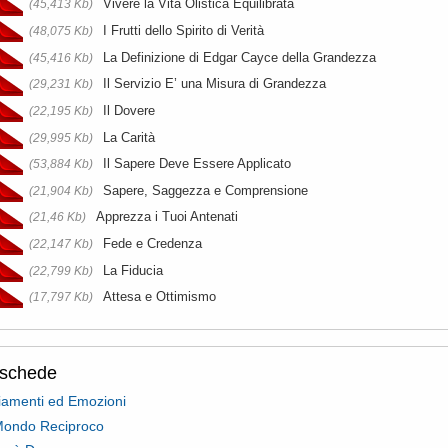
Vivere la Vita Olistica Equilibrata
(45,413 Kb)
I Frutti dello Spirito di Verità
(48,075 Kb)
La Definizione di Edgar Cayce della Grandezza
(45,416 Kb)
Il Servizio E’ una Misura di Grandezza
(29,231 Kb)
Il Dovere
(22,195 Kb)
La Carità
(29,995 Kb)
Il Sapere Deve Essere Applicato
(53,884 Kb)
Sapere, Saggezza e Comprensione
(21,904 Kb)
Apprezza i Tuoi Antenati
(21,46 Kb)
Fede e Credenza
(22,147 Kb)
La Fiducia
(22,799 Kb)
Attesa e Ottimismo
(17,797 Kb)
oschede
iamenti ed Emozioni
Mondo Reciproco