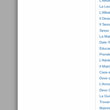
L’Amor
La Lez
L’Affet
Il Desi
Il Ses
Sesso 
La Mat
Date l
Educar
Prende
L’Adol
Il Mat
Casa e
Dove d
L’Armo
Devo 
La Gui
Trovar
Matrim