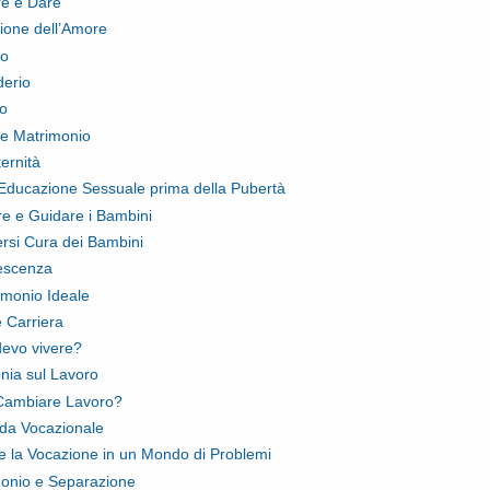
e è Dare
ione dell’Amore
to
derio
so
e Matrimonio
ernità
’Educazione Sessuale prima della Pubertà
e e Guidare i Bambini
rsi Cura dei Bambini
escenza
rimonio Ideale
 Carriera
evo vivere?
nia sul Lavoro
Cambiare Lavoro?
da Vocazionale
e la Vocazione in un Mondo di Problemi
onio e Separazione