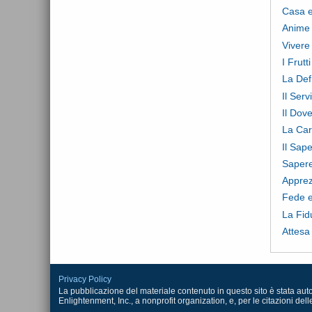
Casa e
Anime
Vivere 
I Frutt
La Def
Il Ser
Il Dov
La Car
Il Sap
Saper
Apprez
Fede 
La Fid
Attesa
Privacy Policy
La pubblicazione del materiale contenuto in questo sito è stata autoriz
Enlightenment, Inc., a nonprofit organization, e, per le citazioni