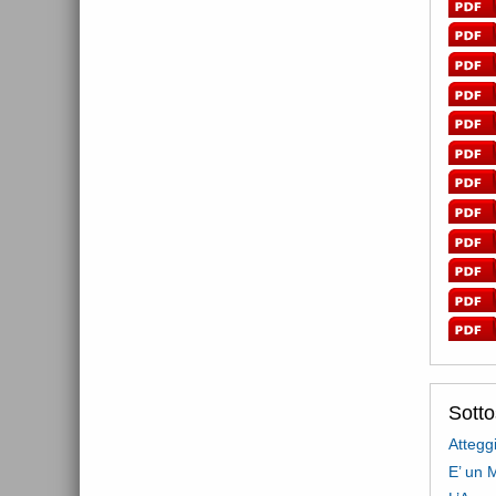
Sott
Attegg
E’ un 