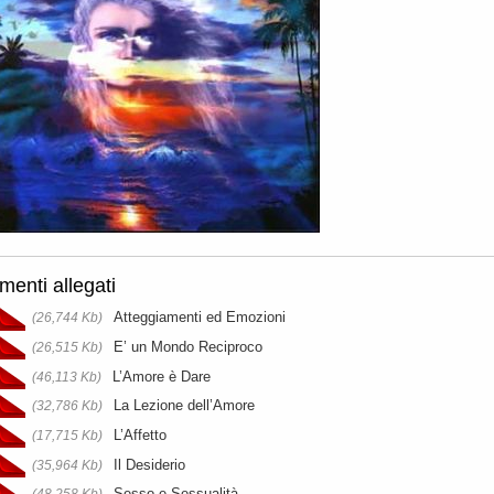
enti allegati
Atteggiamenti ed Emozioni
(26,744 Kb)
E’ un Mondo Reciproco
(26,515 Kb)
L’Amore è Dare
(46,113 Kb)
La Lezione dell’Amore
(32,786 Kb)
L’Affetto
(17,715 Kb)
Il Desiderio
(35,964 Kb)
Sesso e Sessualità