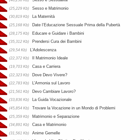
(48,258 Kb)
Sesso e Matrimonio
(25,229 Kb)
La Maternità
(30,819 Kb)
Date l’Educazione Sessuale Prima della Pubertà
(25,168 Kb)
Educare e Guidare i Bambini
(28,175 Kb)
Prendersi Cura dei Bambini
(35,312 Kb)
L’Adolescenza
(29,54 Kb)
Il Matrimonio Ideale
(22,372 Kb)
Casa e Carriera
(19,703 Kb)
Dove Devo Vivere?
(22,323 Kb)
L’Armonia sul Lavoro
(22,783 Kb)
Devo Cambiare Lavoro?
(21,561 Kb)
La Guida Vocazionale
(33,836 Kb)
Trovare la Vocazione in un Mondo di Problemi
(45,854 Kb)
Matrimonio e Separazione
(25,359 Kb)
Casa e Matrimonio
(34,891 Kb)
Anime Gemelle
(31,561 Kb)