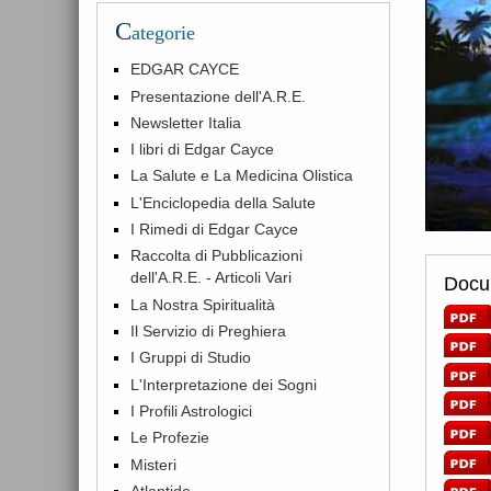
C
ategorie
EDGAR CAYCE
Presentazione dell'A.R.E.
Newsletter Italia
I libri di Edgar Cayce
La Salute e La Medicina Olistica
L'Enciclopedia della Salute
I Rimedi di Edgar Cayce
Raccolta di Pubblicazioni
dell'A.R.E. - Articoli Vari
Docum
La Nostra Spiritualità
Il Servizio di Preghiera
I Gruppi di Studio
L'Interpretazione dei Sogni
I Profili Astrologici
Le Profezie
Misteri
Atlantide