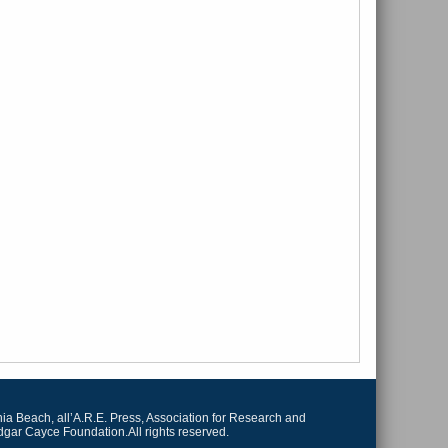
irginia Beach, all’A.R.E. Press, Association for Research and
dgar Cayce Foundation.All rights reserved.