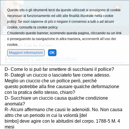
Questo sito o gli strumenti terzi da questo utilizzati si avvalgono di cookie
necessari al funzionamento ed utili alle finalità illustrate nella cookie
policy. Se vuoi saperne di più o negare il consenso a tutti o ad alcuni
cookie, consulta la cookie policy.
Chiudendo questo banner, scorrendo questa pagina, cliccando su un link
o proseguendo la navigazione in altra maniera, acconsenti all’uso dei
»
Estratti dalle Letture di E. Cayce
»
Emozioni
cookie.
» Prendersi Cura dei Bambini
Maggiori informazioni
OK
P
rendersi Cura dei Bambini
D- Come lo si può far smettere di succhiarsi il pollice?
R- Dategli un ciuccio o lasciatelo fare come adesso.
Meglio un ciuccio che un pollice però, perché
questo potrebbe alla fine causare qualche deformazione
con la pratica dello stesso, chiaro?
D- Succhiare un ciuccio causa qualche condizione
anomala?
R- Alcuni affermano che causi le adenoidi. No. Non causa
altro che un periodo in cui la volontà [del
bimbo] deve agire con le abitudini del corpo. 1788-5 M. 4
mesi