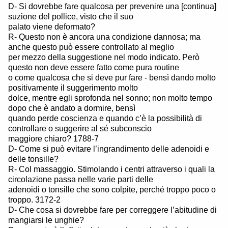
D- Si dovrebbe fare qualcosa per prevenire una [continua]
suzione del pollice, visto che il suo
palato viene deformato?
R- Questo non è ancora una condizione dannosa; ma
anche questo può essere controllato al meglio
per mezzo della suggestione nel modo indicato. Però
questo non deve essere fatto come pura routine
o come qualcosa che si deve pur fare - bensì dando molto
positivamente il suggerimento molto
dolce, mentre egli sprofonda nel sonno; non molto tempo
dopo che è andato a dormire, bensì
quando perde coscienza e quando c’è la possibilità di
controllare o suggerire al sé subconscio
maggiore chiaro? 1788-7
D- Come si può evitare l’ingrandimento delle adenoidi e
delle tonsille?
R- Col massaggio. Stimolando i centri attraverso i quali la
circolazione passa nelle varie parti delle
adenoidi o tonsille che sono colpite, perché troppo poco o
troppo. 3172-2
D- Che cosa si dovrebbe fare per correggere l’abitudine di
mangiarsi le unghie?