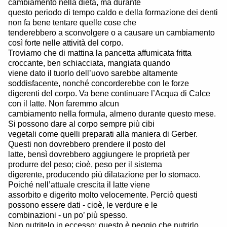
cambiamento nella dieta, ma durante
questo periodo di tempo caldo e della formazione dei denti
non fa bene tentare quelle cose che
tenderebbero a sconvolgere o a causare un cambiamento
così forte nelle attività del corpo.
Troviamo che di mattina la pancetta affumicata fritta
croccante, ben schiacciata, mangiata quando
viene dato il tuorlo dell’uovo sarebbe altamente
soddisfacente, nonché concorderebbe con le forze
digerenti del corpo. Va bene continuare l’Acqua di Calce
con il latte. Non faremmo alcun
cambiamento nella formula, almeno durante questo mese.
Si possono dare al corpo sempre più cibi
vegetali come quelli preparati alla maniera di Gerber.
Questi non dovrebbero prendere il posto del
latte, bensì dovrebbero aggiungere le proprietà per
produrre del peso; cioè, peso per il sistema
digerente, producendo più dilatazione per lo stomaco.
Poiché nell’attuale crescita il latte viene
assorbito e digerito molto velocemente. Perciò questi
possono essere dati - cioè, le verdure e le
combinazioni - un po’ più spesso.
Non nutritelo in eccesso; questo è peggio che nutrirlo