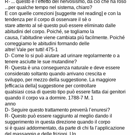
R- ... questo è l’effetto del nervosismo, da ciò che ha roso
...per qualche tempo nel sistema, chiaro?
E con quelle correzioni [suggerite nel reading] e con la
tendenza per il corpo di osservare il sè o
stare attento al sé questo può essere eliminato dalle
abitudini del corpo. Poiché, se togliamo la
causa, l’abitudine viene cambiata più facilmente. Poiché
correggiamo le abitudini formando delle
altre! Vale per tutti! 475-1
D- Come lo si può aiutare ad urinare regolarmente o a
tenere asciutte le sue mutandine?
R- Questa è una conseguenza naturale e deve essere
considerato soltanto quando arrivano crescita e
sviluppo, per mezzo della suggestione. La maggiore
[efficacia della] suggestione per controllare
qualsiasi cosa di questo tipo può essere fatta dai genitori
quando il corpo va a dormire. 1788-7 M. 1
anno
D- Seguire questo trattamento preverrà l’enuresi?
R- Questo può essere raggiunto al meglio dando il
suggerimento in questa direzione quando il corpo
si è quasi addormentato, da parte di chi fa l’applicazione
del massaggio e delle frizioni. Un