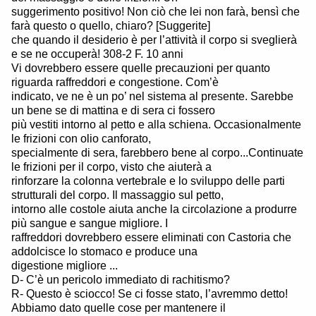
suggerimento positivo! Non ciò che lei non farà, bensì che
farà questo o quello, chiaro? [Suggerite]
che quando il desiderio è per l’attività il corpo si sveglierà
e se ne occuperà! 308-2 F. 10 anni
Vi dovrebbero essere quelle precauzioni per quanto
riguarda raffreddori e congestione. Com’è
indicato, ve ne è un po’ nel sistema al presente. Sarebbe
un bene se di mattina e di sera ci fossero
più vestiti intorno al petto e alla schiena. Occasionalmente
le frizioni con olio canforato,
specialmente di sera, farebbero bene al corpo...Continuate
le frizioni per il corpo, visto che aiuterà a
rinforzare la colonna vertebrale e lo sviluppo delle parti
strutturali del corpo. Il massaggio sul petto,
intorno alle costole aiuta anche la circolazione a produrre
più sangue e sangue migliore. I
raffreddori dovrebbero essere eliminati con Castoria che
addolcisce lo stomaco e produce una
digestione migliore ...
D- C’è un pericolo immediato di rachitismo?
R- Questo è sciocco! Se ci fosse stato, l’avremmo detto!
Abbiamo dato quelle cose per mantenere il