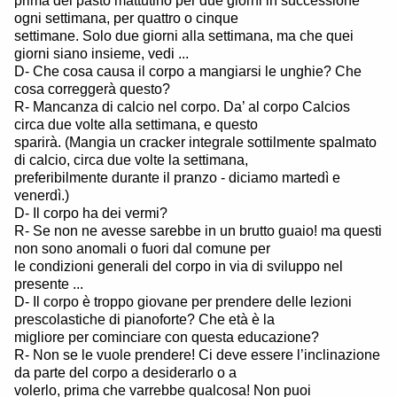
prima del pasto mattutino per due giorni in successione
ogni settimana, per quattro o cinque
settimane. Solo due giorni alla settimana, ma che quei
giorni siano insieme, vedi ...
D- Che cosa causa il corpo a mangiarsi le unghie? Che
cosa correggerà questo?
R- Mancanza di calcio nel corpo. Da’ al corpo Calcios
circa due volte alla settimana, e questo
sparirà. (Mangia un cracker integrale sottilmente spalmato
di calcio, circa due volte la settimana,
preferibilmente durante il pranzo - diciamo martedì e
venerdì.)
D- Il corpo ha dei vermi?
R- Se non ne avesse sarebbe in un brutto guaio! ma questi
non sono anomali o fuori dal comune per
le condizioni generali del corpo in via di sviluppo nel
presente ...
D- Il corpo è troppo giovane per prendere delle lezioni
prescolastiche di pianoforte? Che età è la
migliore per cominciare con questa educazione?
R- Non se le vuole prendere! Ci deve essere l’inclinazione
da parte del corpo a desiderarlo o a
volerlo, prima che varrebbe qualcosa! Non puoi