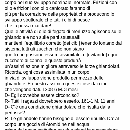
corpo nel suo sviluppo nominale, normale. Frizioni con
olio e frizioni con olio canforato faranno di
più per la correzione delle proprietà che producono lo
sviluppo strutturale che tutti i cibi di pesce
che tu possa mai dare! ...
Quelle attività di olio di fegato di merluzzo agiscono sulle
ghiandole e non sulle parti strutturali!
mantieni l’equilibrio corretto [dei cibi] tenendo lontano dal
sistema tutti gli zuccheri che non siano
quelli che possono essere assimilati - o [evitando] ogni
zucchero di canna; e questo produrrà
un’assimilazione migliore attraverso le forze ghiandolari.
Ricorda, ogni cosa assimilata in un corpo
in via di sviluppo viene prodotto per mezzo delle
ghiandole. E questo assimila queste cose dai cibi
che vengono dati. 1208-6 M. 3 mesi
D- Egli dovrebbe essere circonciso?
R- Tutti i ragazzi dovrebbero esserlo. 161-1 M. 11 anni
D- C’è una condizione ghiandolare che risulta dalla
pertosse?
R- Le ghiandole hanno bisogno di essere ripulite. Da’ al
corpo una goccia di Atomidine nell’acqua