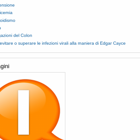
tensione
licemia
roidismo
b
gazioni del Colon
vitare o superare le infezioni virali alla maniera di Edgar Cayce
gini