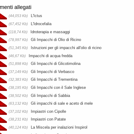
enti allegati
L'Ictus
(44,053 Kb)
L'Idrocefalia
(67,452 Kb)
Idroterapia e massaggi
(118,74 Kb)
Gli Impacchi di Olio di Ricino
(78,997 Kb)
Istruzioni per gli impacchi all'olio di ricino
(51,345 Kb)
Impacchi di acqua fredda
(46,67 Kb)
Gli Impacchi di Glicotimolina
(51,898 Kb)
Gli Impacchi di Verbasco
(37,149 Kb)
Gli Impacchi di Trementina
(32,383 Kb)
Gli Impacchi con il Sale Inglese
(38,195 Kb)
Gli Impacchi di Sabbia
(38,502 Kb)
Gli impacchi di sale e aceto di mele
(63,132 Kb)
Impiastri con Cipolle
(37,102 Kb)
Impiastri con Patate
(38,231 Kb)
La Miscela per inalazioni Inspirol
(40,124 Kb)