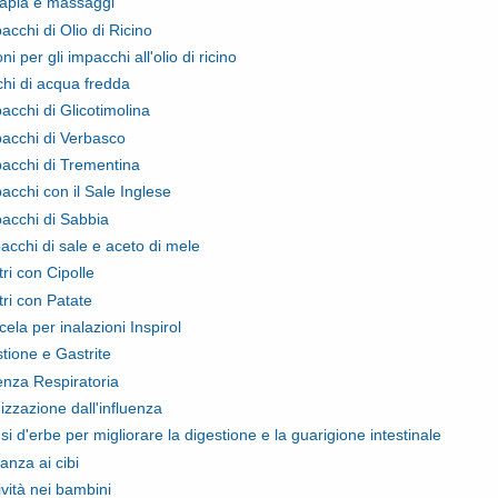
rapia e massaggi
acchi di Olio di Ricino
oni per gli impacchi all'olio di ricino
hi di acqua fredda
acchi di Glicotimolina
pacchi di Verbasco
pacchi di Trementina
pacchi con il Sale Inglese
pacchi di Sabbia
pacchi di sale e aceto di mele
ri con Cipolle
tri con Patate
ela per inalazioni Inspirol
stione e Gastrite
uenza Respiratoria
zzazione dall'influenza
usi d'erbe per migliorare la digestione e la guarigione intestinale
ranza ai cibi
ività nei bambini