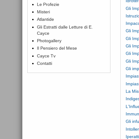
Idrote
Le Profezie
Gli Imp
Misteri
Istruzi
Atlantide
Impacc
Gli Estratti dalle Letture di E.
Gli Imp
Cayce
Gli Im
Photogallery
Gli Im
Il Pensiero del Mese
Gli Im
Cayce Tv
Gli Im
Contatti
Gli im
Impiast
Impias
La Misc
Indige
L'Infl
Immuni
Gli inf
Intolle
Iperatt