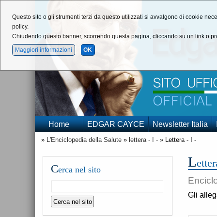
Questo sito o gli strumenti terzi da questo utilizzati si avvalgono di cookie nece
policy.
Chiudendo questo banner, scorrendo questa pagina, cliccando su un link o pro
Maggiori informazioni
OK
Home
EDGAR CAYCE
Newsletter Italia
»
L'Enciclopedia della Salute
»
lettera - I -
» Lettera - I -
L
etter
C
erca nel sito
Encicl
Gli alle