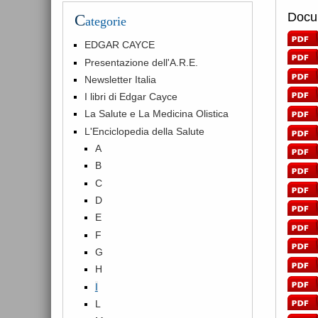
Docum
C
ategorie
EDGAR CAYCE
Presentazione dell'A.R.E.
Newsletter Italia
I libri di Edgar Cayce
La Salute e La Medicina Olistica
L'Enciclopedia della Salute
A
B
C
D
E
F
G
H
I
L