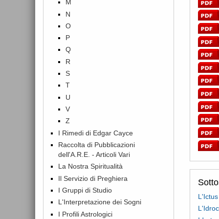
M
N
O
P
Q
R
S
T
U
V
Z
I Rimedi di Edgar Cayce
Raccolta di Pubblicazioni
dell'A.R.E. - Articoli Vari
La Nostra Spiritualità
Il Servizio di Preghiera
Sott
I Gruppi di Studio
L'Ictus
L'Interpretazione dei Sogni
L'Idroc
I Profili Astrologici