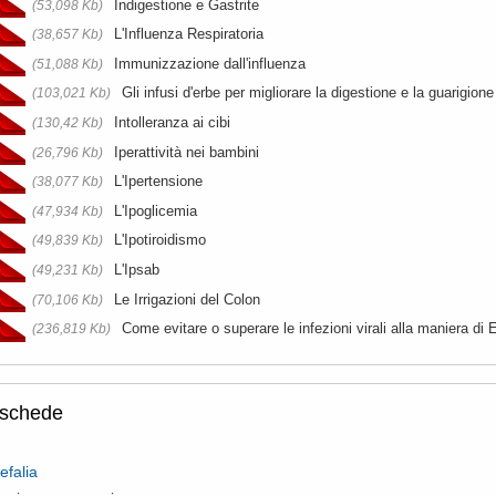
Indigestione e Gastrite
(53,098 Kb)
L'Influenza Respiratoria
(38,657 Kb)
Immunizzazione dall'influenza
(51,088 Kb)
Gli infusi d'erbe per migliorare la digestione e la guarigione
(103,021 Kb)
Intolleranza ai cibi
(130,42 Kb)
Iperattività nei bambini
(26,796 Kb)
L'Ipertensione
(38,077 Kb)
L'Ipoglicemia
(47,934 Kb)
L'Ipotiroidismo
(49,839 Kb)
L'Ipsab
(49,231 Kb)
Le Irrigazioni del Colon
(70,106 Kb)
Come evitare o superare le infezioni virali alla maniera di
(236,819 Kb)
oschede
efalia