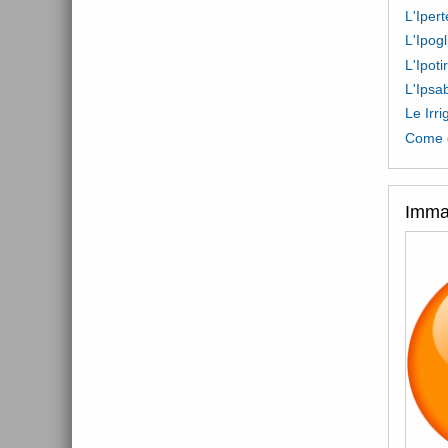
L'Iper
L'Ipog
L'Ipoti
L'Ipsa
Le Irri
Come e
Imma