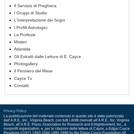
Il Servizio di Preghiera
I Gruppi di Studio
L'Interpretazione dei Sogni
I Profili Astrologici
Le Profezie
Misteri
Atlantide
Gli Estratti dalle Letture di E. Cayce
Photogallery
Il Pensiero del Mese
Cayce Tv
Contatti
Privacy Policy
La pubblicazione del materiale contenuto in questo sito è stata autorizzata
dall’A.R.E., Inc., Virginia Beach, con tutti i diritti riservati all’A.R.E., Inc. Virginia
Beach, all’A.R.E. Press, Association for Research and Enlightenment, Inc., a
nonprofit organization, e, per le citazioni delle letture di Cayce, a Edgar Cayce
Readings ©1971,1993,1994,1995,1996 by the Edgar Cayce Foundation.All