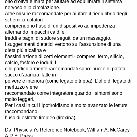
olio d’oliva e mirra per aiutare ad equilibrare il sistema
nervoso e la circolazione.
Altre misure raccomandate per aiutare il riequilibrio degli
schemi circolatori
comprendono l’uso di un dispositivo ad impedenza
alternando impacchi caldi e
freddi e bagni di sudore seguiti da un massaggio.
I suggerimenti dietetici vertono sull’assunzione di una
dieta più alcalina e
l’assimilazione di certi elementi - compresi ferro, silicio,
calcio, fosforo e ioduri. I
cibi particolarmente raccomandati sono: bucce di patata,
succo d’arancia, latte in
polvere e interiora (come fegato e trippa). L’olio di fegato di
merluzzo viene
raccomandato come integratore quando i sintomi sono
molto leggeri.
Per i casi in cui l’ipotiroidismo è molto avanzato le letture
raccomandano
l’uso di estratto tiroideo (tiroxina).
Da: Physician's Reference Notebook, William A. McGarey,
A.R.E. Press