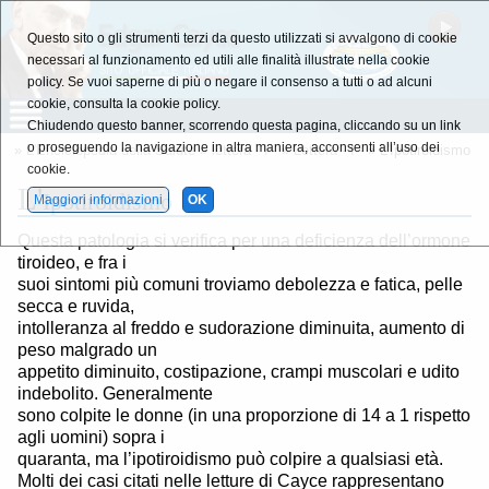
Questo sito o gli strumenti terzi da questo utilizzati si avvalgono di cookie
necessari al funzionamento ed utili alle finalità illustrate nella cookie
policy. Se vuoi saperne di più o negare il consenso a tutti o ad alcuni
cookie, consulta la cookie policy.
Chiudendo questo banner, scorrendo questa pagina, cliccando su un link
o proseguendo la navigazione in altra maniera, acconsenti all’uso dei
»
L'Enciclopedia della Salute
»
lettera - I -
»
Lettera - I -
» L'Ipotiroidismo
cookie.
L'
Ipotiroidismo
Maggiori informazioni
OK
Questa patologia si verifica per una deficienza dell’ormone
tiroideo, e fra i
suoi sintomi più comuni troviamo debolezza e fatica, pelle
secca e ruvida,
intolleranza al freddo e sudorazione diminuita, aumento di
peso malgrado un
appetito diminuito, costipazione, crampi muscolari e udito
indebolito. Generalmente
sono colpite le donne (in una proporzione di 14 a 1 rispetto
agli uomini) sopra i
quaranta, ma l’ipotiroidismo può colpire a qualsiasi età.
Molti dei casi citati nelle letture di Cayce rappresentano