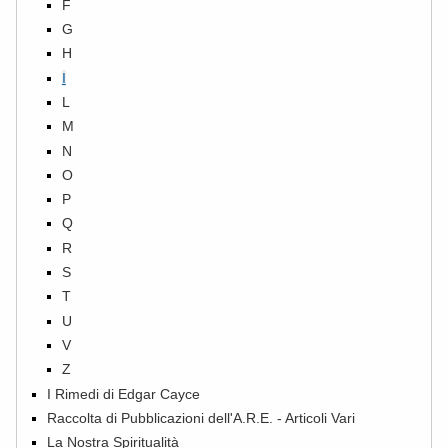
F
G
H
I
L
M
N
O
P
Q
R
S
T
U
V
Z
I Rimedi di Edgar Cayce
Raccolta di Pubblicazioni dell'A.R.E. - Articoli Vari
La Nostra Spiritualità