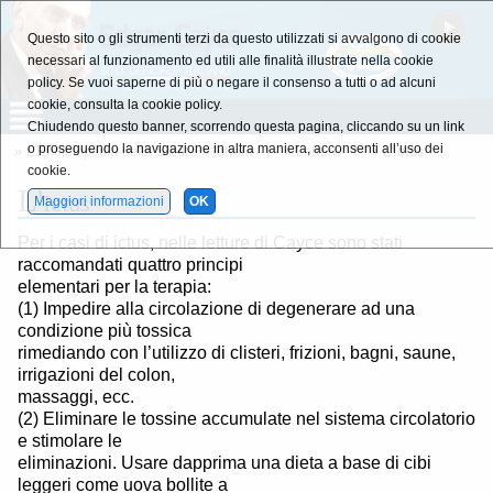
Questo sito o gli strumenti terzi da questo utilizzati si avvalgono di cookie
necessari al funzionamento ed utili alle finalità illustrate nella cookie
policy. Se vuoi saperne di più o negare il consenso a tutti o ad alcuni
cookie, consulta la cookie policy.
Chiudendo questo banner, scorrendo questa pagina, cliccando su un link
o proseguendo la navigazione in altra maniera, acconsenti all’uso dei
»
L'Enciclopedia della Salute
»
lettera - I -
»
Lettera - I -
» L'Ictus
cookie.
L'
Ictus
Maggiori informazioni
OK
Per i casi di ictus, nelle letture di Cayce sono stati
raccomandati quattro principi
elementari per la terapia:
(1) Impedire alla circolazione di degenerare ad una
condizione più tossica
rimediando con l’utilizzo di clisteri, frizioni, bagni, saune,
irrigazioni del colon,
massaggi, ecc.
(2) Eliminare le tossine accumulate nel sistema circolatorio
e stimolare le
eliminazioni. Usare dapprima una dieta a base di cibi
leggeri come uova bollite a