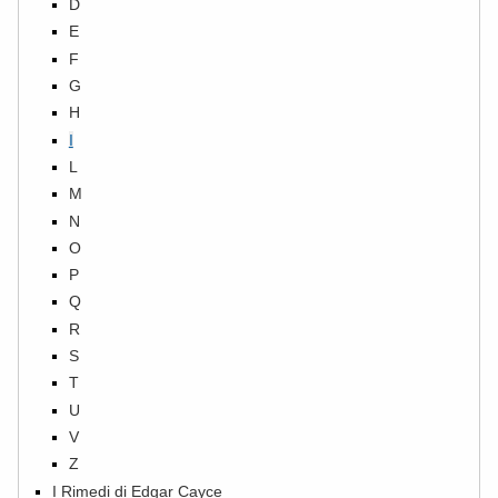
D
E
F
G
H
I
L
M
N
O
P
Q
R
S
T
U
V
Z
I Rimedi di Edgar Cayce