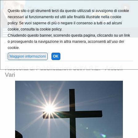
Questo sito o gli strumenti terzi da questo utilizzati si avvalgono di cookie
necessari al funzionamento ed utili alle finalità illustrate nella cookie
policy. Se vuoi saperne di più o negare il consenso a tutti o ad alcuni
cookie, consulta la cookie policy.
Chiudendo questo banner, scorrendo questa pagina, cliccando su un link
o proseguendo la navigazione in altra maniera, acconsenti all’uso dei
»
Raccolta di Pubblicazioni dell'A.R.E. - Articoli Vari
» Religione
cookie.
R
eligione
Maggiori informazioni
OK
Raccolta di Pubblicazioni dell'A.R.E. - Articoli
Vari