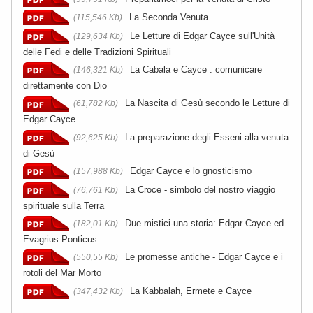
La Seconda Venuta
(115,546 Kb)
Le Letture di Edgar Cayce sull'Unità
(129,634 Kb)
delle Fedi e delle Tradizioni Spirituali
La Cabala e Cayce : comunicare
(146,321 Kb)
direttamente con Dio
La Nascita di Gesù secondo le Letture di
(61,782 Kb)
Edgar Cayce
La preparazione degli Esseni alla venuta
(92,625 Kb)
di Gesù
Edgar Cayce e lo gnosticismo
(157,988 Kb)
La Croce - simbolo del nostro viaggio
(76,761 Kb)
spirituale sulla Terra
Due mistici-una storia: Edgar Cayce ed
(182,01 Kb)
Evagrius Ponticus
Le promesse antiche - Edgar Cayce e i
(550,55 Kb)
rotoli del Mar Morto
La Kabbalah, Ermete e Cayce
(347,432 Kb)