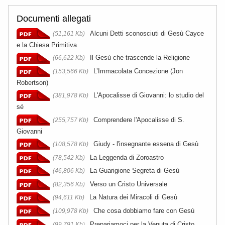
Documenti allegati
Alcuni Detti sconosciuti di Gesù Cayce
(51,161 Kb)
e la Chiesa Primitiva
Il Gesù che trascende la Religione
(66,622 Kb)
L’Immacolata Concezione (Jon
(153,566 Kb)
Robertson)
L'Apocalisse di Giovanni: lo studio del
(381,978 Kb)
sé
Comprendere l'Apocalisse di S.
(255,757 Kb)
Giovanni
Giudy - l'insegnante essena di Gesù
(108,578 Kb)
La Leggenda di Zoroastro
(78,542 Kb)
La Guarigione Segreta di Gesù
(46,806 Kb)
Verso un Cristo Universale
(82,356 Kb)
La Natura dei Miracoli di Gesù
(94,611 Kb)
Che cosa dobbiamo fare con Gesù
(109,978 Kb)
Prepariamoci per la Venuta di Cristo
(99,791 Kb)