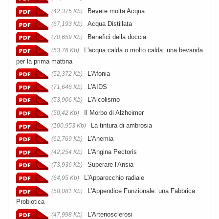
Bevete molta Acqua
(42,375 Kb)
Acqua Distillata
(67,193 Kb)
Benefici della doccia
(70,659 Kb)
L'acqua calda o molto calda: una bevanda
(53,76 Kb)
per la prima mattina
L'Afonia
(52,372 Kb)
L'AIDS
(71,646 Kb)
L'Alcolismo
(53,906 Kb)
Il Morbo di Alzheimer
(50,42 Kb)
La tintura di ambrosia
(100,953 Kb)
L'Anemia
(62,769 Kb)
L'Angina Pectoris
(42,254 Kb)
Superare l'Ansia
(73,936 Kb)
L'Apparecchio radiale
(64,95 Kb)
L'Appendice Funzionale: una Fabbrica
(58,081 Kb)
Probiotica
L'Arteriosclerosi
(47,998 Kb)