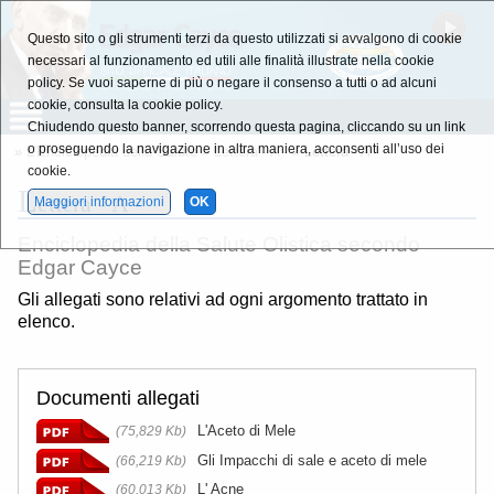
Questo sito o gli strumenti terzi da questo utilizzati si avvalgono di cookie
necessari al funzionamento ed utili alle finalità illustrate nella cookie
policy. Se vuoi saperne di più o negare il consenso a tutti o ad alcuni
cookie, consulta la cookie policy.
Chiudendo questo banner, scorrendo questa pagina, cliccando su un link
o proseguendo la navigazione in altra maniera, acconsenti all’uso dei
»
L'Enciclopedia della Salute
»
Lettera - A -
» Lettera - A -
cookie.
L
ettera - A -
Maggiori informazioni
OK
Enciclopedia della Salute Olistica secondo
Edgar Cayce
Gli allegati sono relativi ad ogni argomento trattato in
elenco.
Documenti allegati
L'Aceto di Mele
(75,829 Kb)
Gli Impacchi di sale e aceto di mele
(66,219 Kb)
L' Acne
(60,013 Kb)