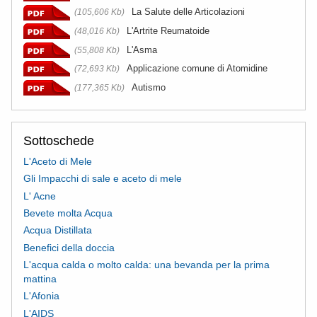
La Salute delle Articolazioni
(105,606 Kb)
L'Artrite Reumatoide
(48,016 Kb)
L'Asma
(55,808 Kb)
Applicazione comune di Atomidine
(72,693 Kb)
Autismo
(177,365 Kb)
Sottoschede
L'Aceto di Mele
Gli Impacchi di sale e aceto di mele
L' Acne
Bevete molta Acqua
Acqua Distillata
Benefici della doccia
L'acqua calda o molto calda: una bevanda per la prima
mattina
L'Afonia
L'AIDS