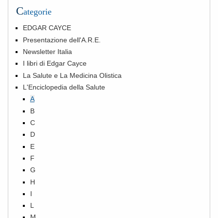
C
ategorie
EDGAR CAYCE
Presentazione dell'A.R.E.
Newsletter Italia
I libri di Edgar Cayce
La Salute e La Medicina Olistica
L'Enciclopedia della Salute
A
B
C
D
E
F
G
H
I
L
M