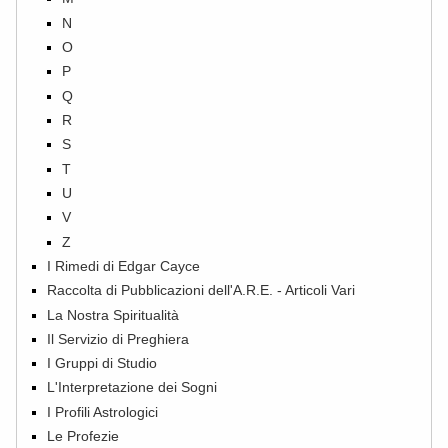
N
O
P
Q
R
S
T
U
V
Z
I Rimedi di Edgar Cayce
Raccolta di Pubblicazioni dell'A.R.E. - Articoli Vari
La Nostra Spiritualità
Il Servizio di Preghiera
I Gruppi di Studio
L'Interpretazione dei Sogni
I Profili Astrologici
Le Profezie