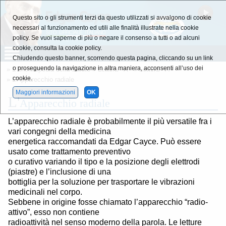
Questo sito o gli strumenti terzi da questo utilizzati si avvalgono di cookie
necessari al funzionamento ed utili alle finalità illustrate nella cookie
policy. Se vuoi saperne di più o negare il consenso a tutti o ad alcuni
cookie, consulta la cookie policy.
Chiudendo questo banner, scorrendo questa pagina, cliccando su un link
o proseguendo la navigazione in altra maniera, acconsenti all’uso dei
»
L'Enciclopedia della Salute
»
Lettera - A -
»
Lettera - A -
cookie.
» L'Apparecchio radiale
Maggiori informazioni
OK
L'
Apparecchio radiale
L’apparecchio radiale è probabilmente il più versatile fra i
vari congegni della medicina
energetica raccomandati da Edgar Cayce. Può essere
usato come trattamento preventivo
o curativo variando il tipo e la posizione degli elettrodi
(piastre) e l’inclusione di una
bottiglia per la soluzione per trasportare le vibrazioni
medicinali nel corpo.
Sebbene in origine fosse chiamato l’apparecchio “radio-
attivo”, esso non contiene
radioattività nel senso moderno della parola. Le letture