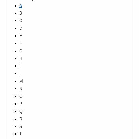
A
B
C
D
E
F
G
H
I
L
M
N
O
P
Q
R
S
T