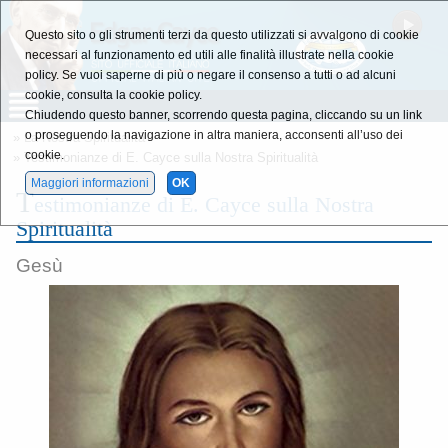
Questo sito o gli strumenti terzi da questo utilizzati si avvalgono di cookie
necessari al funzionamento ed utili alle finalità illustrate nella cookie
policy. Se vuoi saperne di più o negare il consenso a tutti o ad alcuni
cookie, consulta la cookie policy.
Chiudendo questo banner, scorrendo questa pagina, cliccando su un link
o proseguendo la navigazione in altra maniera, acconsenti all’uso dei
»
La Nostra Spiritualità
cookie.
» Testimonianze di E. Cayce sulla Nostra Spiritualità
Maggiori informazioni
OK
T
estimonianze di E. Cayce sulla Nostra
Spiritualità
Gesù