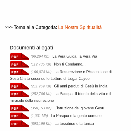
>>> Torna alla Categoria:
L
a Nostra Spiritualità
Documenti allegati
La Vera Guida, la Vera Via
(66,264 Kb)
Non ti Condanno...
(112,735 Kb)
La Resurrezione e l'Ascensione di
(166,074 Kb)
Gesù Cristo secondo le Letture di Edgar Cayce
Gli anni perduti di Gesù in India
(211,969 Kb)
La Pasqua -Il trionfo della vita e il
(252,706 Kb)
miracolo della risurrezione
L'istruzione del giovane Gesù
(350,153 Kb)
La Pasqua e la gente comune
(1,031 Mb)
La tessitrice e la tunica
(893,199 Kb)