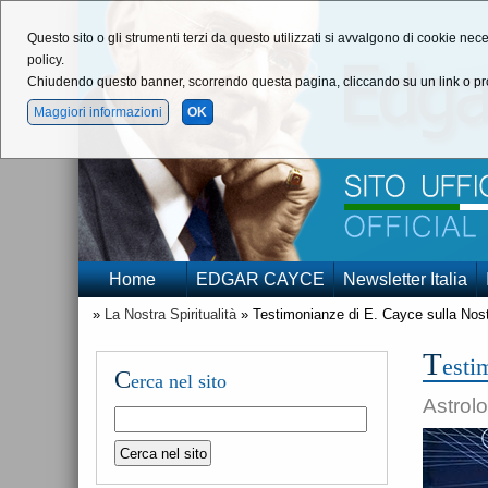
Questo sito o gli strumenti terzi da questo utilizzati si avvalgono di cookie nece
policy.
Chiudendo questo banner, scorrendo questa pagina, cliccando su un link o pro
Maggiori informazioni
OK
Home
EDGAR CAYCE
Newsletter Italia
»
La Nostra Spiritualità
» Testimonianze di E. Cayce sulla Nostr
T
esti
C
erca nel sito
Astrol