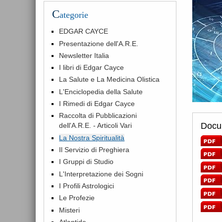
C
ategorie
EDGAR CAYCE
Presentazione dell'A.R.E.
Newsletter Italia
I libri di Edgar Cayce
La Salute e La Medicina Olistica
L'Enciclopedia della Salute
I Rimedi di Edgar Cayce
Raccolta di Pubblicazioni
Docum
dell'A.R.E. - Articoli Vari
La Nostra Spiritualità
Il Servizio di Preghiera
I Gruppi di Studio
L'Interpretazione dei Sogni
I Profili Astrologici
Le Profezie
Misteri
Atlantide