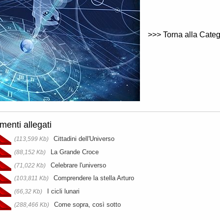
>>> Torna alla Categ
enti allegati
Cittadini dell'Universo
(113,599 Kb)
La Grande Croce
(88,152 Kb)
Celebrare l'universo
(71,022 Kb)
Comprendere la stella Arturo
(103,811 Kb)
I cicli lunari
(66,32 Kb)
Come sopra, così sotto
(288,466 Kb)