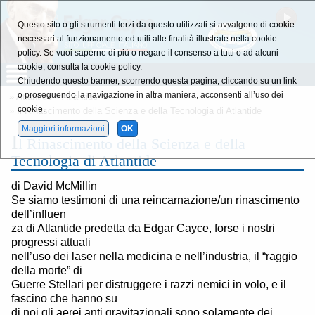
Questo sito o gli strumenti terzi da questo utilizzati si avvalgono di cookie
necessari al funzionamento ed utili alle finalità illustrate nella cookie
policy. Se vuoi saperne di più o negare il consenso a tutti o ad alcuni
cookie, consulta la cookie policy.
Chiudendo questo banner, scorrendo questa pagina, cliccando su un link
o proseguendo la navigazione in altra maniera, acconsenti all’uso dei
»
Atlantide
»
Atlantide
cookie.
» Il Rinascimento della Scienza e della Tecnologia di Atlantide
Maggiori informazioni
OK
I
l Rinascimento della Scienza e della
Tecnologia di Atlantide
di David McMillin
Se siamo testimoni di una reincarnazione/un rinascimento
dell’influen
za di Atlantide predetta da Edgar Cayce, forse i nostri
progressi attuali
nell’uso dei laser nella medicina e nell’industria, il “raggio
della morte” di
Guerre Stellari per distruggere i razzi nemici in volo, e il
fascino che hanno su
di noi gli aerei anti gravitazionali sono solamente dei