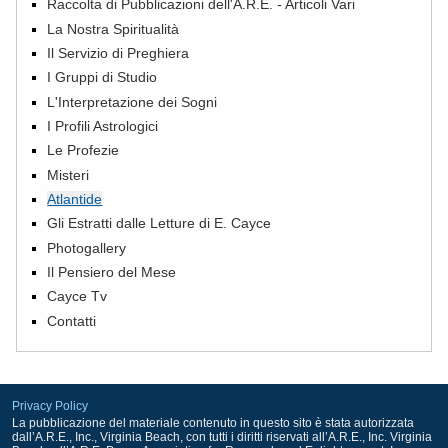
Raccolta di Pubblicazioni dell'A.R.E. - Articoli Vari
La Nostra Spiritualità
Il Servizio di Preghiera
I Gruppi di Studio
L'Interpretazione dei Sogni
I Profili Astrologici
Le Profezie
Misteri
Atlantide
Gli Estratti dalle Letture di E. Cayce
Photogallery
Il Pensiero del Mese
Cayce Tv
Contatti
Privacy Policy
La pubblicazione del materiale contenuto in questo sito è stata autorizzata
dall’A.R.E., Inc., Virginia Beach, con tutti i diritti riservati all’A.R.E., Inc. Virginia