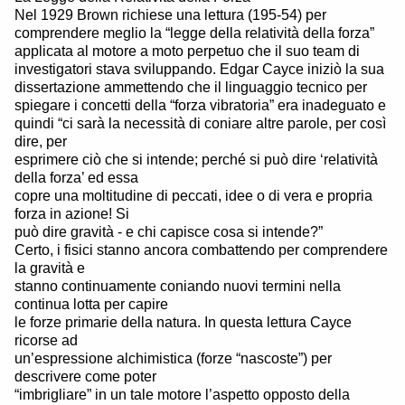
Nel 1929 Brown richiese una lettura (195-54) per
comprendere meglio la “legge della relatività della forza”
applicata al motore a moto perpetuo che il suo team di
investigatori stava sviluppando. Edgar Cayce iniziò la sua
dissertazione ammettendo che il linguaggio tecnico per
spiegare i concetti della “forza vibratoria” era inadeguato e
quindi “ci sarà la necessità di coniare altre parole, per così
dire, per
esprimere ciò che si intende; perché si può dire ‘relatività
della forza’ ed essa
copre una moltitudine di peccati, idee o di vera e propria
forza in azione! Si
può dire gravità - e chi capisce cosa si intende?”
Certo, i fisici stanno ancora combattendo per comprendere
la gravità e
stanno continuamente coniando nuovi termini nella
continua lotta per capire
le forze primarie della natura. In questa lettura Cayce
ricorse ad
un’espressione alchimistica (forze “nascoste”) per
descrivere come poter
“imbrigliare” in un tale motore l’aspetto opposto della