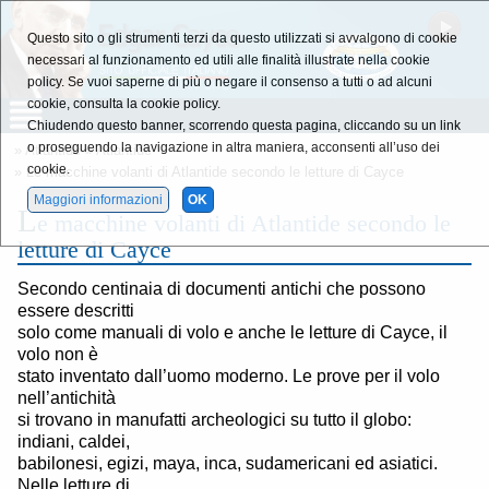
Questo sito o gli strumenti terzi da questo utilizzati si avvalgono di cookie
necessari al funzionamento ed utili alle finalità illustrate nella cookie
policy. Se vuoi saperne di più o negare il consenso a tutti o ad alcuni
cookie, consulta la cookie policy.
Chiudendo questo banner, scorrendo questa pagina, cliccando su un link
o proseguendo la navigazione in altra maniera, acconsenti all’uso dei
»
Atlantide
»
Atlantide
cookie.
» Le macchine volanti di Atlantide secondo le letture di Cayce
Maggiori informazioni
OK
L
e macchine volanti di Atlantide secondo le
letture di Cayce
Secondo centinaia di documenti antichi che possono
essere descritti
solo come manuali di volo e anche le letture di Cayce, il
volo non è
stato inventato dall’uomo moderno. Le prove per il volo
nell’antichità
si trovano in manufatti archeologici su tutto il globo:
indiani, caldei,
babilonesi, egizi, maya, inca, sudamericani ed asiatici.
Nelle letture di