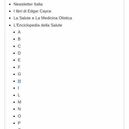
Newsletter Italia
I libri di Edgar Cayce
La Salute e La Medicina Olistica
L'Enciclopedia della Salute
A
B
C
D
E
F
G
H
I
L
M
N
O
P