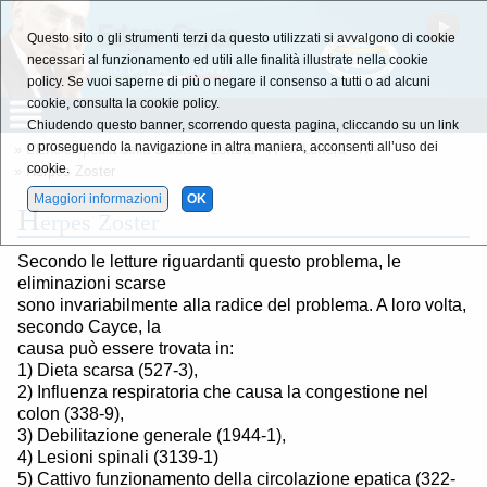
Questo sito o gli strumenti terzi da questo utilizzati si avvalgono di cookie
necessari al funzionamento ed utili alle finalità illustrate nella cookie
policy. Se vuoi saperne di più o negare il consenso a tutti o ad alcuni
cookie, consulta la cookie policy.
Chiudendo questo banner, scorrendo questa pagina, cliccando su un link
o proseguendo la navigazione in altra maniera, acconsenti all’uso dei
»
L'Enciclopedia della Salute
»
Lettera - H -
»
Lettera - H -
cookie.
» Herpes Zoster
Maggiori informazioni
OK
H
erpes Zoster
Secondo le letture riguardanti questo problema, le
eliminazioni scarse
sono invariabilmente alla radice del problema. A loro volta,
secondo Cayce, la
causa può essere trovata in:
1) Dieta scarsa (527-3),
2) Influenza respiratoria che causa la congestione nel
colon (338-9),
3) Debilitazione generale (1944-1),
4) Lesioni spinali (3139-1)
5) Cattivo funzionamento della circolazione epatica (322-