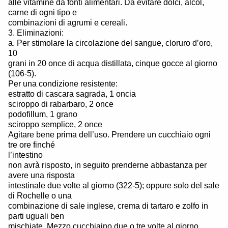
alle vitamine da fonti alimentari. Da evitare dolci, alcol,
carne di ogni tipo e
combinazioni di agrumi e cereali.
3. Eliminazioni:
a. Per stimolare la circolazione del sangue, cloruro d’oro,
10
grani in 20 once di acqua distillata, cinque gocce al giorno
(106-5).
Per una condizione resistente:
estratto di cascara sagrada, 1 oncia
sciroppo di rabarbaro, 2 once
podofillum, 1 grano
sciroppo semplice, 2 once
Agitare bene prima dell’uso. Prendere un cucchiaio ogni
tre ore finché
l’intestino
non avrà risposto, in seguito prenderne abbastanza per
avere una risposta
intestinale due volte al giorno (322-5); oppure solo del sale
di Rochelle o una
combinazione di sale inglese, crema di tartaro e zolfo in
parti uguali ben
mischiate. Mezzo cucchiaino due o tre volte al giorno