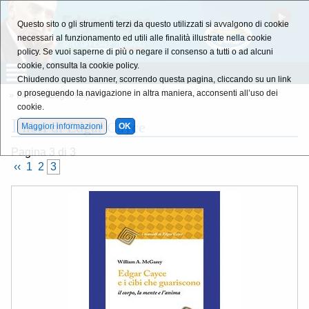
Questo sito o gli strumenti terzi da questo utilizzati si avvalgono di cookie
necessari al funzionamento ed utili alle finalità illustrate nella cookie
policy. Se vuoi saperne di più o negare il consenso a tutti o ad alcuni
cookie, consulta la cookie policy.
Chiudendo questo banner, scorrendo questa pagina, cliccando su un link
o proseguendo la navigazione in altra maniera, acconsenti all’uso dei
» I libri di Edgar Cayce
cookie.
I
libri di Edgar Cayce
Maggiori informazioni
OK
Pagina 3 di 3
 ‹‹ 
 1 
 2 
 3 