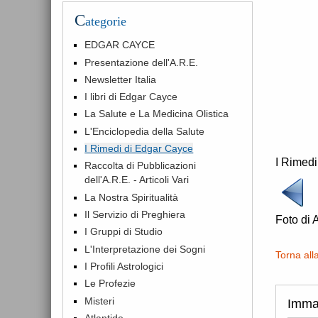
C
ategorie
EDGAR CAYCE
Presentazione dell'A.R.E.
Newsletter Italia
I libri di Edgar Cayce
La Salute e La Medicina Olistica
L'Enciclopedia della Salute
I Rimedi di Edgar Cayce
I Rimed
Raccolta di Pubblicazioni
dell'A.R.E. - Articoli Vari
La Nostra Spiritualità
Il Servizio di Preghiera
Foto di 
I Gruppi di Studio
L'Interpretazione dei Sogni
Torna all
I Profili Astrologici
Le Profezie
Misteri
Imma
Atlantide