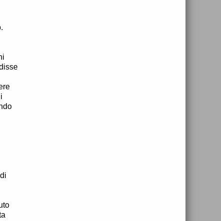
.
ni
 disse
ere
i
endo
di
uto
ta