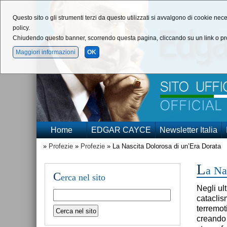
Questo sito o gli strumenti terzi da questo utilizzati si avvalgono di cookie nece
policy.
Chiudendo questo banner, scorrendo questa pagina, cliccando su un link o pro
Maggiori informazioni
OK
Home
EDGAR CAYCE
Newsletter Italia
»
Profezie
»
Profezie
» La Nascita Dolorosa di un’Era Dorata
L
a Na
C
erca nel sito
Negli ul
cataclis
terremot
creando 