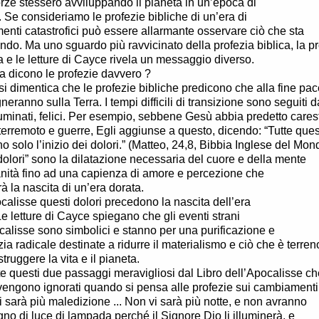
orze stessero avviluppando il pianeta in un’epoca di
. Se consideriamo le profezie bibliche di un’era di
nti catastrofici può essere allarmante osservare ciò che sta
do. Ma uno sguardo più ravvicinato della profezia biblica, la pr
 e le letture di Cayce rivela un messaggio diverso.
 dicono le profezie davvero ?
i dimentica che le profezie bibliche predicono che alla fine pac
neranno sulla Terra. I tempi difficili di transizione sono seguiti d
luminati, felici. Per esempio, sebbene Gesù abbia predetto carest
terremoto e guerre, Egli aggiunse a questo, dicendo: “Tutte que
o solo l’inizio dei dolori.” (Matteo, 24,8, Bibbia Inglese del Mon
dolori” sono la dilatazione necessaria del cuore e della mente
nità fino ad una capienza di amore e percezione che
à la nascita di un’era dorata.
calisse questi dolori precedono la nascita dell’era
Le letture di Cayce spiegano che gli eventi strani
calisse sono simbolici e stanno per una purificazione e
zia radicale destinate a ridurre il materialismo e ciò che è terren
truggere la vita e il pianeta.
e questi due passaggi meravigliosi dal Libro dell’Apocalisse ch
engono ignorati quando si pensa alle profezie sui cambiamenti
i sarà più maledizione ... Non vi sarà più notte, e non avranno
gno di luce di lampada perché il Signore Dio li illuminerà, e