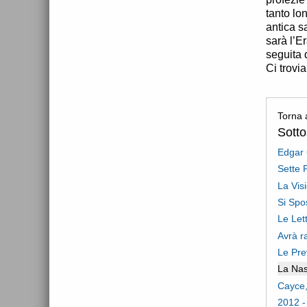
tanto lon
antica s
sarà l’E
seguita 
Ci trovi
Torna 
Sott
Edgar 
Sette 
La Vis
Si Spo
Le Let
Avrà r
Le Pre
La Nas
Cayce,
2012 -