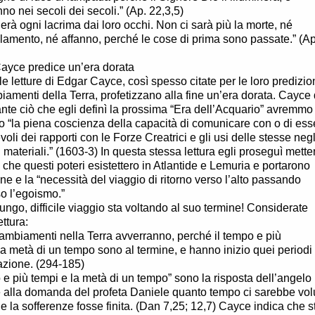
no nei secoli dei secoli.” (Ap. 22,3,5)
gerà ogni lacrima dai loro occhi. Non ci sarà più la morte, né
é lamento, né affanno, perché le cose di prima sono passate.” (Ap
ayce predice un’era dorata
le letture di Edgar Cayce, così spesso citate per le loro predizio
iamenti della Terra, profetizzano alla fine un’era dorata. Cayce
nte ciò che egli definì la prossima “Era dell’Acquario” avremmo
o “la piena coscienza della capacità di comunicare con o di ess
oli dei rapporti con le Forze Creatrici e gli usi delle stesse negl
 materiali.” (1603-3) In questa stessa lettura egli proseguì mett
vo che questi poteri esistettero in Atlantide e Lemuria e portarono
one e la “necessità del viaggio di ritorno verso l’alto passando
so l’egoismo.”
ungo, difficile viaggio sta voltando al suo termine! Considerate
ttura:
ambiamenti nella Terra avverranno, perché il tempo e più
la metà di un tempo sono al termine, e hanno inizio quei periodi 
azione. (294-185)
o e più tempi e la metà di un tempo” sono la risposta dell’angelo
 alla domanda del profeta Daniele quanto tempo ci sarebbe vol
e la sofferenze fosse finita. (Dan 7,25; 12,7) Cayce indica che s