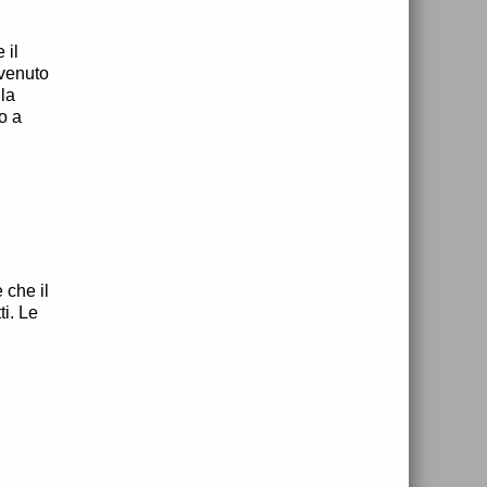
 il
vvenuto
 la
o a
 che il
ti. Le