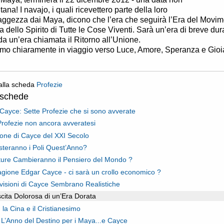
tana! I navajo, i quali ricevettero parte della loro
aggezza dai Maya, dicono che l’era che seguirà l’Era del Movi
ra dello Spirito di Tutte le Cose Viventi. Sarà un’era di breve dur
da un’era chiamata il Ritorno all’Unione.
amo chiaramente in viaggio verso Luce, Amore, Speranza e Gioi
alla scheda
Profezie
oschede
Cayce: Sette Profezie che si sono avverate
Profezie non ancora avveratesi
ione di Cayce del XXI Secolo
steranno i Poli Quest’Anno?
ture Cambieranno il Pensiero del Mondo ?
agione Edgar Cayce - ci sarà un crollo economico ?
visioni di Cayce Sembrano Realistiche
cita Dolorosa di un’Era Dorata
 la Cina e il Cristianesimo
 L’Anno del Destino per i Maya...e Cayce