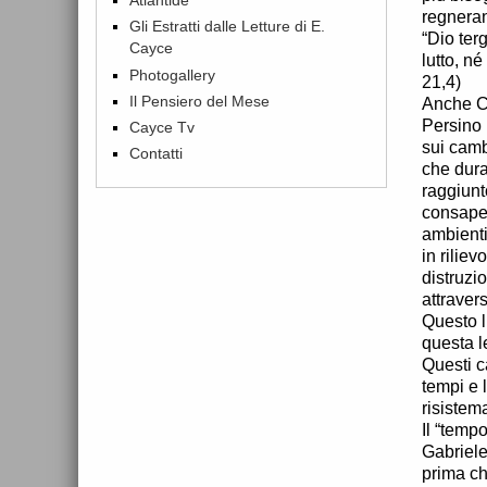
regneran
Gli Estratti dalle Letture di E.
“Dio ter
Cayce
lutto, n
Photogallery
21,4)
Il Pensiero del Mese
Anche C
Persino 
Cayce Tv
sui camb
Contatti
che dura
raggiunt
consapev
ambienti
in rilie
distruzi
attraver
Questo l
questa le
Questi c
tempi e 
risistem
Il “temp
Gabriele
prima ch