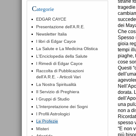
strane f
tragedie
C
ategorie
cambiame
succeden
EDGAR CAYCE
dei Maya
Presentazione dell'A.R.E.
Che cosa
Newsletter Italia
Spesso s
I libri di Edgar Cayce
gioia reg
La Salute e La Medicina Olistica
tempi il
piaghe, 
L'Enciclopedia della Salute
cose son
I Rimedi di Edgar Cayce
Questi “
Raccolta di Pubblicazioni
dell’uma
dell'A.R.E. - Articoli Vari
agevoler
La Nostra Spiritualità
Nell’Apo
Il Servizio di Preghiera
dorata. 
dell’Apo
I Gruppi di Studio
una puli
L'Interpretazione dei Sogni
non a dis
I Profili Astrologici
Ricordat
Le Profezie
spesso v
“E non v
Misteri
più biso
Atlantide