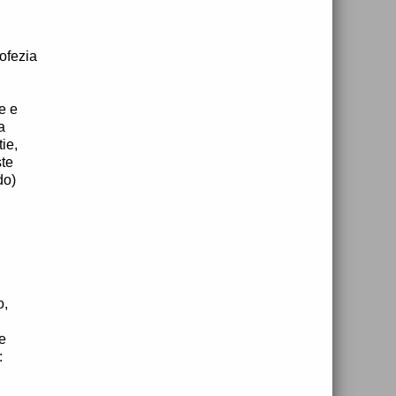
ofezia
e e
a
ie,
ste
do)
o,
e
: