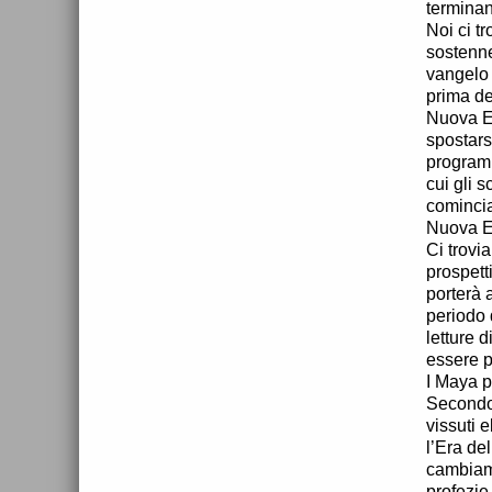
terminan
Noi ci t
sostenne
vangelo 
prima de
Nuova Er
spostars
programm
cui gli 
comincia
Nuova Er
Ci trovi
prospetti
porterà 
periodo 
letture
essere p
I Maya pr
Secondo 
vissuti 
l’Era de
cambiam
profezie