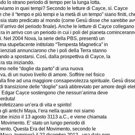
do lo strano periodo di tempo per la lunga lotta.
roviamo in quei tempi? Secondo le letture di Cayce, sì. Cayce
 che il “tempo e più tempi e la metà di un tempo” siano finiti, che
sia stato predicato al mondo (come Gesù disse che sarebbe a
ll’arrivo del periodo finale). Anche le letture di Cayce collegano
a in arrivo con un periodo in cui i poli del pianeta comincerann
i. Nel 2004 Nova, la serie della PBS, presentò un
a stupefacente intitolato “Tempesta Magnetica” in
scienziati annunciarono che i poli della Terra stanno
ndo a spostarsi. Così, dalla prospettiva di Cayce, la
a sta iniziando.
amo nelle “doglie da parto” di una nuova
va, di un nuovo livello di amore. Soffrire nel fisico
alla fine ad una maggiore consapevolezza spirituale. Gesù disse
di transizione delle “doglie” sarà abbreviato per amore degli elet
 di Edgar Cayce sostengono che nessun’anima deve
erduta!
ofetizzano un’era di vita e spirito!
gli antichi Maya, l’era nella quale noi siamo
ebbe inizio il 13 agosto 3113 a.C., e viene chiamata
l Movimento. E’ stato un lungo periodo di
ento. Questa Era del Movimento, secondo le
 Maya, terminerà il 22 dicembre 2012 - una data non