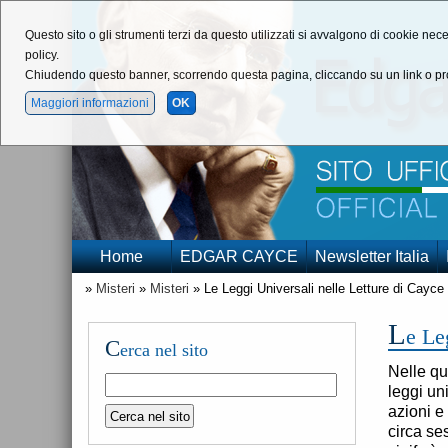
Questo sito o gli strumenti terzi da questo utilizzati si avvalgono di cookie nece
policy.
Chiudendo questo banner, scorrendo questa pagina, cliccando su un link o pro
Maggiori informazioni
OK
Home
EDGAR CAYCE
Newsletter Italia
»
Misteri
»
Misteri
» Le Leggi Universali nelle Letture di Cayce
L
e Le
C
erca nel sito
Nelle qu
leggi un
azioni e
circa se