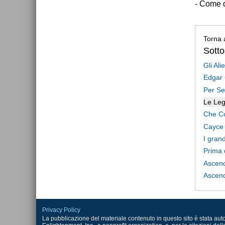
- Come d
Torna 
Sott
Gli Ali
Edgar 
Per Se
Le Leg
Che Co
Cayce 
I gran
Prima d
Ascend
Ascend
Privacy Policy
La pubblicazione del materiale contenuto in questo sito è stata autoriz