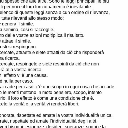
 più spesso che alle altre. Sono le leggi principali, le più
ti per noi e il loro funzionamento è inevitabile.
elenco di queste leggi senza alcun ordine di rilevanza,
tutte rilevanti allo stesso modo:
le genera il simile.
i semina, così si raccoglie.
ito delle vostre azioni moltiplica il risultato.
e attrae il simile.
posti si respingono.
ercate, attraete e siete attratti da ciò che risponderà
ra ricerca.
ercate, respingete e siete respinti da ciò che non
rà alla vostra ricerca.
ni effetto vi è una causa.
 è nulla per caso.
 accade per caso; c’è uno scopo in ogni cosa che accade.
 le menti mettono in moto pensiero, scopo, intento
rio, il loro effetto è come una condizione che è.
te la verità e la verità vi renderà liberi.
norate, rispettate ed amate la vostra individualità unica,
ate, rispettate ed amate l’individualità degli altri.
i veri bisogni, esigenze, desideri, speranze, sogni e la