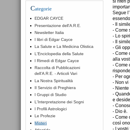
si riferì
importan
C
ategorie
Segue l’
essendo 
EDGAR CAYCE
- Il simi
Presentazione dell'A.R.E.
- Come s
Newsletter Italia
- Lo spir
I libri di Edgar Cayce
- Il simil
La Salute e La Medicina Olistica
- Gli op
- Come c
L'Enciclopedia della Salute
alla vost
I Rimedi di Edgar Cayce
- Come c
Raccolta di Pubblicazioni
risponde
dell'A.R.E. - Articoli Vari
- Per og
La Nostra Spiritualità
- Non vi
Il Servizio di Preghiera
- Niente
- Quando
I Gruppi di Studio
e deside
L'Interpretazione dei Sogni
- Conosce
I Profili Astrologici
- Dio è.
Le Profezie
- Come o
così onor
Misteri
- I vostr
Atlantide