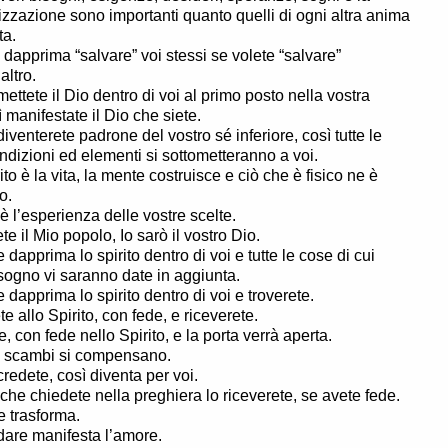
lizzazione sono importanti quanto quelli di ogni altra anima
ta.
 dapprima “salvare” voi stessi se volete “salvare”
altro.
ettete il Dio dentro di voi al primo posto nella vostra
ì manifestate il Dio che siete.
iventerete padrone del vostro sé inferiore, così tutte le
ndizioni ed elementi si sottometteranno a voi.
ito è la vita, la mente costruisce e ciò che è fisico ne è
to.
 è l’esperienza delle vostre scelte.
te il Mio popolo, Io sarò il vostro Dio.
 dapprima lo spirito dentro di voi e tutte le cose di cui
sogno vi saranno date in aggiunta.
e dapprima lo spirito dentro di voi e troverete.
e allo Spirito, con fede, e riceverete.
, con fede nello Spirito, e la porta verrà aperta.
gli scambi si compensano.
redete, così diventa per voi.
 che chiedete nella preghiera lo riceverete, se avete fede.
e trasforma.
o dare manifesta l’amore.