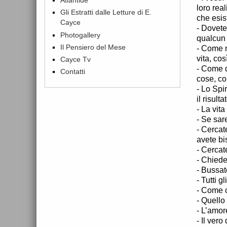
loro rea
Gli Estratti dalle Letture di E.
che esis
Cayce
- Dovete
Photogallery
qualcun 
Il Pensiero del Mese
- Come m
vita, cos
Cayce Tv
- Come d
Contatti
cose, co
- Lo Spir
il risulta
- La vita
- Se sare
- Cercate
avete bi
- Cercat
- Chiedet
- Bussate
- Tutti 
- Come c
- Quello
- L’amor
- Il ver