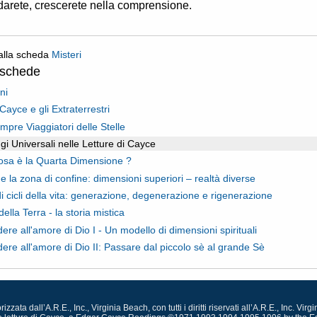
arete, crescerete nella comprensione.
alla scheda
Misteri
oschede
eni
Cayce e gli Extraterrestri
mpre Viaggiatori delle Stelle
gi Universali nelle Letture di Cayce
sa è la Quarta Dimensione ?
e la zona di confine: dimensioni superiori – realtà diverse
di cicli della vita: generazione, degenerazione e rigenerazione
ella Terra - la storia mistica
ere all'amore di Dio I - Un modello di dimensioni spirituali
ere all'amore di Dio II: Passare dal piccolo sè al grande Sè
zata dall’A.R.E., Inc., Virginia Beach, con tutti i diritti riservati all’A.R.E., Inc. V