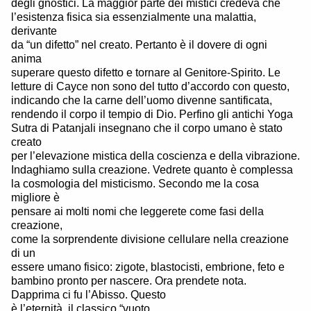
degli gnostici. La maggior parte dei mistici credeva che
l’esistenza fisica sia essenzialmente una malattia,
derivante
da “un difetto” nel creato. Pertanto è il dovere di ogni
anima
superare questo difetto e tornare al Genitore-Spirito. Le
letture di Cayce non sono del tutto d’accordo con questo,
indicando che la carne dell’uomo divenne santificata,
rendendo il corpo il tempio di Dio. Perfino gli antichi Yoga
Sutra di Patanjali insegnano che il corpo umano è stato
creato
per l’elevazione mistica della coscienza e della vibrazione.
Indaghiamo sulla creazione. Vedrete quanto è complessa
la cosmologia del misticismo. Secondo me la cosa
migliore è
pensare ai molti nomi che leggerete come fasi della
creazione,
come la sorprendente divisione cellulare nella creazione
di un
essere umano fisico: zigote, blastocisti, embrione, feto e
bambino pronto per nascere. Ora prendete nota.
Dapprima ci fu l’Abisso. Questo
è l’eternità, il classico “vuoto