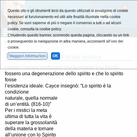
Questo sito o gli strumenti terzi da questo utilizzati si avvalgono di cookie
necessari al funzionamento ed utili alle finalità illustrate nella cookie
policy. Se vuoi saperne di più o negare il consenso a tutti o ad alcuni
cookie, consulta la cookie policy.
Chiudendo questo banner, scorrendo questa pagina, cliccando su un link
o proseguendo la navigazione in altra maniera, acconsenti all’uso dei
»
Misteri
»
Misteri
» Prima della Terra - la storia mistica
cookie.
P
rima della Terra - la storia mistica
Maggiori informazioni
OK
I mistici classici credevano che la materia e la fisicità
fossero una degenerazione dello spirito e che lo spirito
fosse
l’esistenza ideale. Cayce insegnò: “Lo spirito è la
condizione
naturale, quella normale
di un’entità. (816-10)”
Per i mistici la meta
ultima di tutta la vita è
superare la grossolanità
della materia e tornare
all’unione con lo Spirito