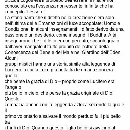
ottica il Logos era il prototipo dell’essere. Il Padre non
conosciuto era l’essenza non-essente, infinita che ha
concepito “l’essere”.
La storia narra che il difetto nella creazione c’era solo
nell’ultima delle Emanazioni di luce accoppiate: Uomo e
Condizione. In alcuni insegnamenti il difetto derivò da una
passione o un desiderio, come insegnò il Buddha. Altri
insegnarono che il difetto era un peccato, simboleggiato
dall’aver mangiato il frutto proibito dell’Albero della
Conoscenza del Bene e del Male nel Giardino dell’Eden.
Alcuni
gruppi mistici hanno una storia simile alla leggenda di
Lucifero in cui la Luce più bella tra le emanazioni era
quella
che perse la grazia di Dio – proprio come Lucifero era
l’angelo
più bello in cielo, che perse la grazia originale di Dio.
Questo
combacia anche con la leggenda azteca secondo la quale
il
primo volontario a salvare il mondo perduto fu il più bello
tra
i Figli di Dio. Quando questo Figlio bello si avvicinò al