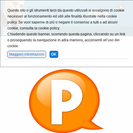
Questo sito o gli strumenti terzi da questo utilizzati si avvalgono di cookie
necessari al funzionamento ed utili alle finalità illustrate nella cookie
policy. Se vuoi saperne di più o negare il consenso a tutti o ad alcuni
cookie, consulta la cookie policy.
Chiudendo questo banner, scorrendo questa pagina, cliccando su un link
o proseguendo la navigazione in altra maniera, acconsenti all’uso dei
»
L'Enciclopedia della Salute
»
Lettera - P -
»
Lettera - P -
cookie.
L
ettera - P -
Maggiori informazioni
OK