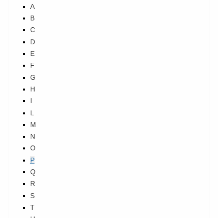
A
B
C
D
E
F
G
H
I
L
M
N
O
P
Q
R
S
T