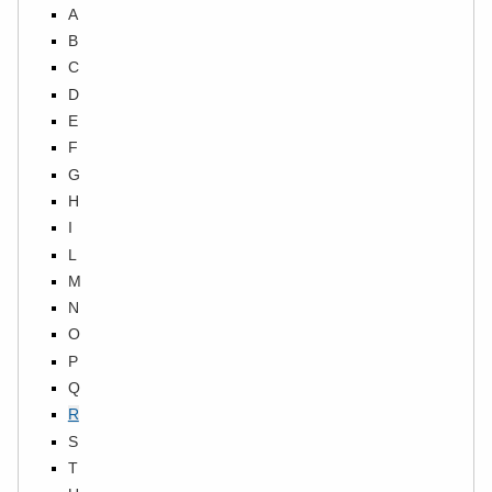
A
B
C
D
E
F
G
H
I
L
M
N
O
P
Q
R
S
T