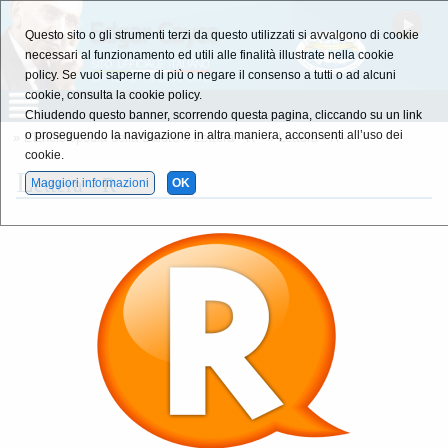
Questo sito o gli strumenti terzi da questo utilizzati si avvalgono di cookie
necessari al funzionamento ed utili alle finalità illustrate nella cookie
policy. Se vuoi saperne di più o negare il consenso a tutti o ad alcuni
cookie, consulta la cookie policy.
Chiudendo questo banner, scorrendo questa pagina, cliccando su un link
o proseguendo la navigazione in altra maniera, acconsenti all’uso dei
»
L'Enciclopedia della Salute
»
Lettera - R -
»
Lettera - R -
cookie.
L
ettera - R -
Maggiori informazioni
OK