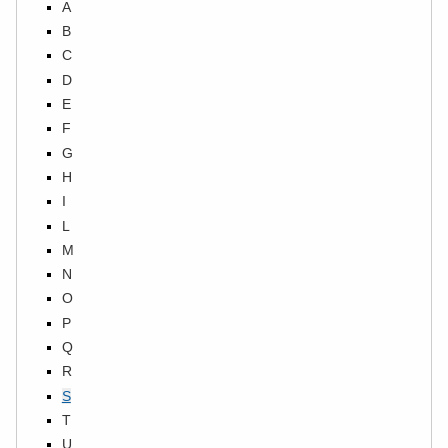
A
B
C
D
E
F
G
H
I
L
M
N
O
P
Q
R
S
T
U