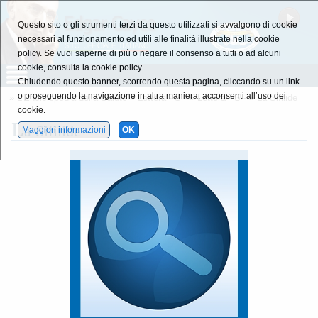
Questo sito o gli strumenti terzi da questo utilizzati si avvalgono di cookie
necessari al funzionamento ed utili alle finalità illustrate nella cookie
policy. Se vuoi saperne di più o negare il consenso a tutti o ad alcuni
cookie, consulta la cookie policy.
Chiudendo questo banner, scorrendo questa pagina, cliccando su un link
o proseguendo la navigazione in altra maniera, acconsenti all’uso dei
»
L'Enciclopedia della Salute
»
Lettera - S -
»
Lettera - S -
»
La Sifilide
cookie.
L
a Sifilide
Maggiori informazioni
OK