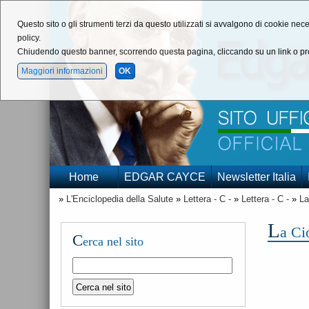
Questo sito o gli strumenti terzi da questo utilizzati si avvalgono di cookie nece
policy.
Chiudendo questo banner, scorrendo questa pagina, cliccando su un link o pro
Maggiori informazioni
OK
Home
EDGAR CAYCE
Newsletter Italia
»
L'Enciclopedia della Salute
»
Lettera - C -
»
Lettera - C -
»
La
L
a Ci
C
erca nel sito