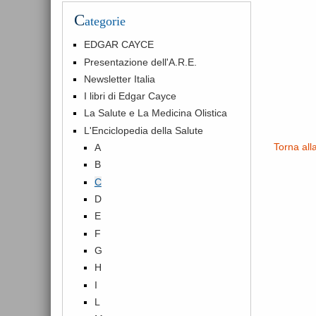
C
ategorie
EDGAR CAYCE
Presentazione dell'A.R.E.
Newsletter Italia
I libri di Edgar Cayce
La Salute e La Medicina Olistica
L'Enciclopedia della Salute
Torna all
A
B
C
D
E
F
G
H
I
L