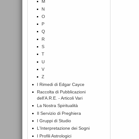
M
N
O
P
Q
R
S
T
U
V
Z
I Rimedi di Edgar Cayce
Raccolta di Pubblicazioni
dell'A.R.E. - Articoli Vari
La Nostra Spiritualità
Il Servizio di Preghiera
I Gruppi di Studio
L'Interpretazione dei Sogni
I Profili Astrologici