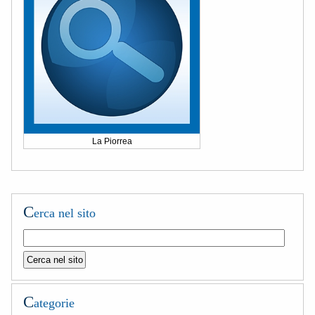
La Piorrea
C
erca nel sito
C
ategorie