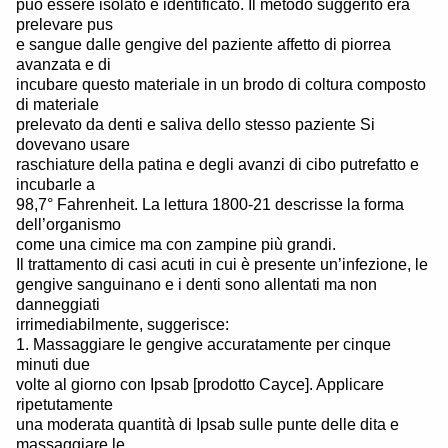
può essere isolato e identificato. Il metodo suggerito era
prelevare pus
e sangue dalle gengive del paziente affetto di piorrea
avanzata e di
incubare questo materiale in un brodo di coltura composto
di materiale
prelevato da denti e saliva dello stesso paziente Si
dovevano usare
raschiature della patina e degli avanzi di cibo putrefatto e
incubarle a
98,7° Fahrenheit. La lettura 1800-21 descrisse la forma
dell’organismo
come una cimice ma con zampine più grandi.
Il trattamento di casi acuti in cui è presente un’infezione, le
gengive sanguinano e i denti sono allentati ma non
danneggiati
irrimediabilmente, suggerisce:
1. Massaggiare le gengive accuratamente per cinque
minuti due
volte al giorno con Ipsab [prodotto Cayce]. Applicare
ripetutamente
una moderata quantità di Ipsab sulle punte delle dita e
massaggiare le