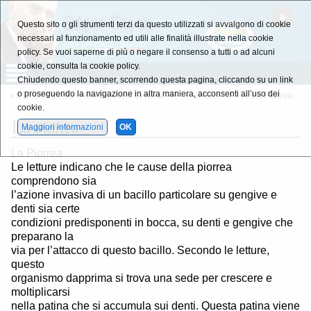
Questo sito o gli strumenti terzi da questo utilizzati si avvalgono di cookie
necessari al funzionamento ed utili alle finalità illustrate nella cookie
policy. Se vuoi saperne di più o negare il consenso a tutti o ad alcuni
cookie, consulta la cookie policy.
Chiudendo questo banner, scorrendo questa pagina, cliccando su un link
o proseguendo la navigazione in altra maniera, acconsenti all’uso dei
»
L'Enciclopedia della Salute
»
Lettera - P -
»
Lettera - P -
» La Piorrea
cookie.
L
a Piorrea
Maggiori informazioni
OK
La Piorrea
Le letture indicano che le cause della piorrea
comprendono sia
l’azione invasiva di un bacillo particolare su gengive e
denti sia certe
condizioni predisponenti in bocca, su denti e gengive che
preparano la
via per l’attacco di questo bacillo. Secondo le letture,
questo
organismo dapprima si trova una sede per crescere e
moltiplicarsi
nella patina che si accumula sui denti. Questa patina viene