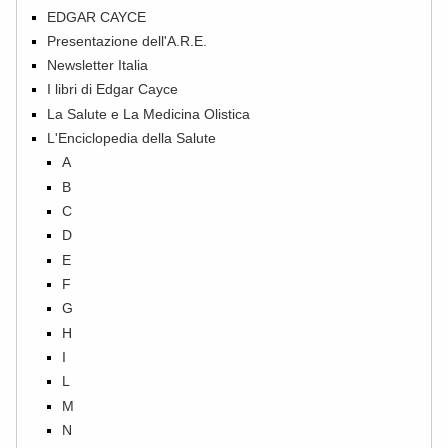
EDGAR CAYCE
Presentazione dell'A.R.E.
Newsletter Italia
I libri di Edgar Cayce
La Salute e La Medicina Olistica
L'Enciclopedia della Salute
A
B
C
D
E
F
G
H
I
L
M
N