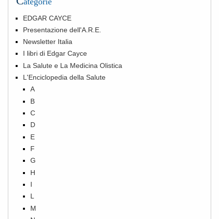
C
ategorie
EDGAR CAYCE
Presentazione dell'A.R.E.
Newsletter Italia
I libri di Edgar Cayce
La Salute e La Medicina Olistica
L'Enciclopedia della Salute
A
B
C
D
E
F
G
H
I
L
M