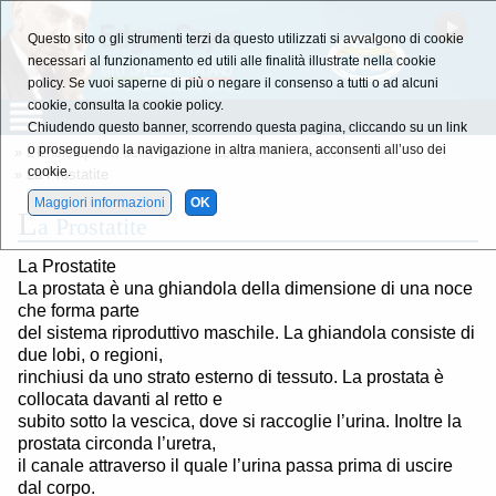
Questo sito o gli strumenti terzi da questo utilizzati si avvalgono di cookie
necessari al funzionamento ed utili alle finalità illustrate nella cookie
policy. Se vuoi saperne di più o negare il consenso a tutti o ad alcuni
cookie, consulta la cookie policy.
Chiudendo questo banner, scorrendo questa pagina, cliccando su un link
o proseguendo la navigazione in altra maniera, acconsenti all’uso dei
»
L'Enciclopedia della Salute
»
Lettera - P -
»
Lettera - P -
cookie.
» La Prostatite
Maggiori informazioni
OK
L
a Prostatite
La Prostatite
La prostata è una ghiandola della dimensione di una noce
che forma parte
del sistema riproduttivo maschile. La ghiandola consiste di
due lobi, o regioni,
rinchiusi da uno strato esterno di tessuto. La prostata è
collocata davanti al retto e
subito sotto la vescica, dove si raccoglie l’urina. Inoltre la
prostata circonda l’uretra,
il canale attraverso il quale l’urina passa prima di uscire
dal corpo.