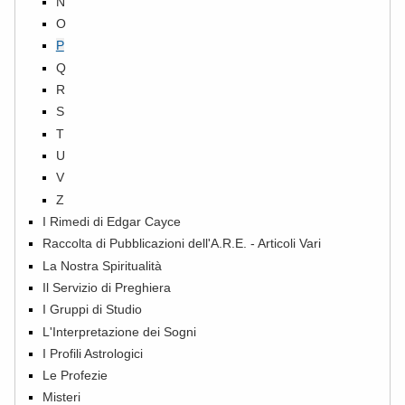
N
O
P
Q
R
S
T
U
V
Z
I Rimedi di Edgar Cayce
Raccolta di Pubblicazioni dell'A.R.E. - Articoli Vari
La Nostra Spiritualità
Il Servizio di Preghiera
I Gruppi di Studio
L'Interpretazione dei Sogni
I Profili Astrologici
Le Profezie
Misteri