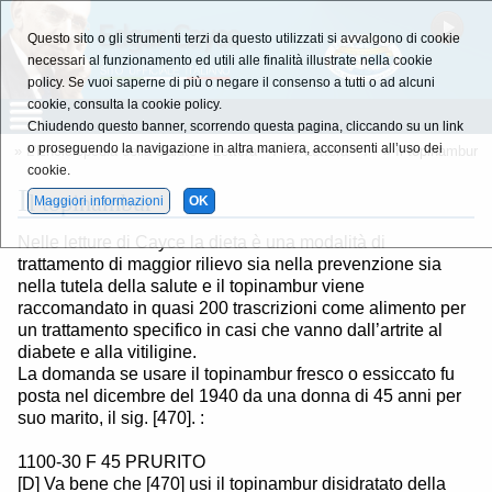
Questo sito o gli strumenti terzi da questo utilizzati si avvalgono di cookie
necessari al funzionamento ed utili alle finalità illustrate nella cookie
policy. Se vuoi saperne di più o negare il consenso a tutti o ad alcuni
cookie, consulta la cookie policy.
Chiudendo questo banner, scorrendo questa pagina, cliccando su un link
o proseguendo la navigazione in altra maniera, acconsenti all’uso dei
»
L'Enciclopedia della Salute
»
Lettera - T -
»
Lettera - T -
» Il topinambur
cookie.
I
l topinambur
Maggiori informazioni
OK
Nelle letture di Cayce la dieta è una modalità di
trattamento di maggior rilievo sia nella prevenzione sia
nella tutela della salute e il topinambur viene
raccomandato in quasi 200 trascrizioni come alimento per
un trattamento specifico in casi che vanno dall’artrite al
diabete e alla vitiligine.
La domanda se usare il topinambur fresco o essiccato fu
posta nel dicembre del 1940 da una donna di 45 anni per
suo marito, il sig. [470]. :
1100-30 F 45 PRURITO
[D] Va bene che [470] usi il topinambur disidratato della