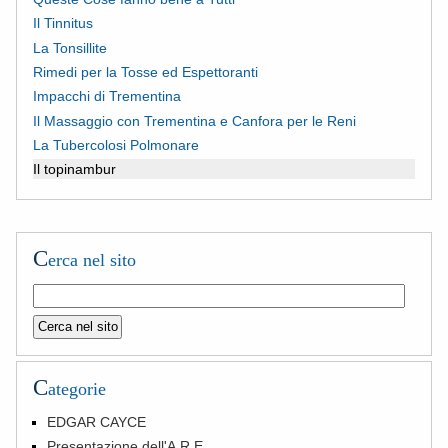
Il Tinnitus
La Tonsillite
Rimedi per la Tosse ed Espettoranti
Impacchi di Trementina
Il Massaggio con Trementina e Canfora per le Reni
La Tubercolosi Polmonare
Il topinambur
C
erca nel sito
C
ategorie
EDGAR CAYCE
Presentazione dell'A.R.E.