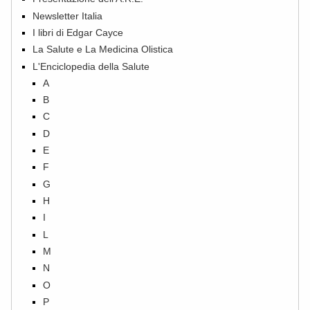
Newsletter Italia
I libri di Edgar Cayce
La Salute e La Medicina Olistica
L'Enciclopedia della Salute
A
B
C
D
E
F
G
H
I
L
M
N
O
P