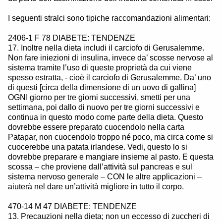
I seguenti stralci sono tipiche raccomandazioni alimentari:
2406-1 F 78 DIABETE: TENDENZE
17. Inoltre nella dieta includi il carciofo di Gerusalemme.
Non fare iniezioni di insulina, invece da’ scosse nervose al
sistema tramite l’uso di queste proprietà da cui viene
spesso estratta, - cioè il carciofo di Gerusalemme. Da’ uno
di questi [circa della dimensione di un uovo di gallina]
OGNI giorno per tre giorni successivi, smetti per una
settimana, poi dallo di nuovo per tre giorni successivi e
continua in questo modo come parte della dieta. Questo
dovrebbe essere preparato cuocendolo nella carta
Patapar, non cuocendolo troppo né poco, ma circa come si
cuocerebbe una patata irlandese. Vedi, questo lo si
dovrebbe preparare e mangiare insieme al pasto. E questa
scossa – che proviene dall’attività sul pancreas e sul
sistema nervoso generale – CON le altre applicazioni –
aiuterà nel dare un’attività migliore in tutto il corpo.
470-14 M 47 DIABETE: TENDENZE
13. Precauzioni nella dieta; non un eccesso di zuccheri di