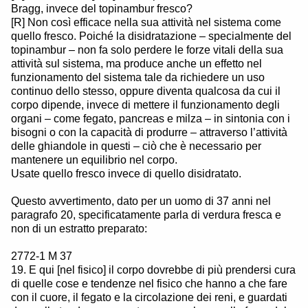
Bragg, invece del topinambur fresco?
[R] Non così efficace nella sua attività nel sistema come
quello fresco. Poiché la disidratazione – specialmente del
topinambur – non fa solo perdere le forze vitali della sua
attività sul sistema, ma produce anche un effetto nel
funzionamento del sistema tale da richiedere un uso
continuo dello stesso, oppure diventa qualcosa da cui il
corpo dipende, invece di mettere il funzionamento degli
organi – come fegato, pancreas e milza – in sintonia con i
bisogni o con la capacità di produrre – attraverso l’attività
delle ghiandole in questi – ciò che è necessario per
mantenere un equilibrio nel corpo.
Usate quello fresco invece di quello disidratato.
Questo avvertimento, dato per un uomo di 37 anni nel
paragrafo 20, specificatamente parla di verdura fresca e
non di un estratto preparato:
2772-1 M 37
19. E qui [nel fisico] il corpo dovrebbe di più prendersi cura
di quelle cose e tendenze nel fisico che hanno a che fare
con il cuore, il fegato e la circolazione dei reni, e guardati