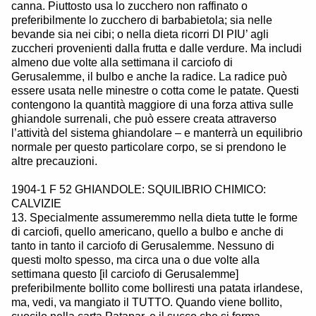
canna. Piuttosto usa lo zucchero non raffinato o
preferibilmente lo zucchero di barbabietola; sia nelle
bevande sia nei cibi; o nella dieta ricorri DI PIU’ agli
zuccheri provenienti dalla frutta e dalle verdure. Ma includi
almeno due volte alla settimana il carciofo di
Gerusalemme, il bulbo e anche la radice. La radice può
essere usata nelle minestre o cotta come le patate. Questi
contengono la quantità maggiore di una forza attiva sulle
ghiandole surrenali, che può essere creata attraverso
l’attività del sistema ghiandolare – e manterrà un equilibrio
normale per questo particolare corpo, se si prendono le
altre precauzioni.
1904-1 F 52 GHIANDOLE: SQUILIBRIO CHIMICO:
CALVIZIE
13. Specialmente assumeremmo nella dieta tutte le forme
di carciofi, quello americano, quello a bulbo e anche di
tanto in tanto il carciofo di Gerusalemme. Nessuno di
questi molto spesso, ma circa una o due volte alla
settimana questo [il carciofo di Gerusalemme]
preferibilmente bollito come bolliresti una patata irlandese,
ma, vedi, va mangiato il TUTTO. Quando viene bollito,