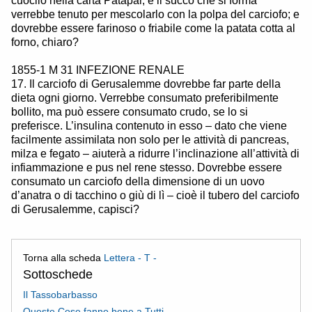
cuocilo nella carta Patapar, e il succo che si forma
verrebbe tenuto per mescolarlo con la polpa del carciofo; e
dovrebbe essere farinoso o friabile come la patata cotta al
forno, chiaro?
1855-1 M 31 INFEZIONE RENALE
17. Il carciofo di Gerusalemme dovrebbe far parte della
dieta ogni giorno. Verrebbe consumato preferibilmente
bollito, ma può essere consumato crudo, se lo si
preferisce. L’insulina contenuto in esso – dato che viene
facilmente assimilata non solo per le attività di pancreas,
milza e fegato – aiuterà a ridurre l’inclinazione all’attività di
infiammazione e pus nel rene stesso. Dovrebbe essere
consumato un carciofo della dimensione di un uovo
d’anatra o di tacchino o giù di lì – cioè il tubero del carciofo
di Gerusalemme, capisci?
Torna alla scheda
Lettera - T -
Sottoschede
Il Tassobarbasso
Queste Cose fanno bene a Tutti